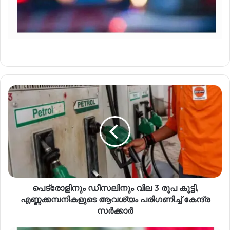
പെട്രോളിനും ഡീസലിനും വില 3 രൂപ കൂട്ടി,
എണ്ണക്കമ്പനികളുടെ ആവശ്യം പരി​ഗണിച്ച് കേന്ദ്ര
സർക്കാർ