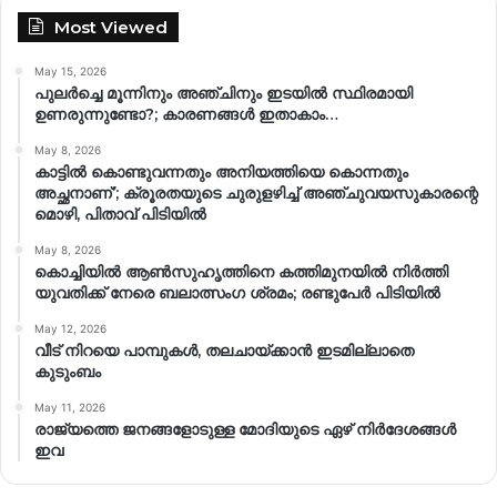
Most Viewed
May 15, 2026
പുലർച്ചെ മൂന്നിനും അഞ്ചിനും ഇടയിൽ സ്ഥിരമായി
ഉണരുന്നുണ്ടോ?; കാരണങ്ങള്‍ ഇതാകാം…
May 8, 2026
കാട്ടിൽ കൊണ്ടുവന്നതും അനിയത്തിയെ കൊന്നതും
അച്ഛനാണ്’; ക്രൂരതയുടെ ചുരുളഴിച്ച് അഞ്ചുവയസുകാരന്റെ
മൊഴി, പിതാവ് പിടിയിൽ
May 8, 2026
കൊച്ചിയിൽ ആൺസുഹൃത്തിനെ കത്തിമുനയിൽ നിർത്തി
യുവതിക്ക് നേരെ ബലാത്സംഗ​ ശ്രമം; രണ്ടുപേർ പിടിയിൽ
May 12, 2026
വീട് നിറയെ പാമ്പുകൾ, തലചായ്ക്കാൻ ഇടമില്ലാതെ
കുടുംബം
May 11, 2026
രാജ്യത്തെ ജനങ്ങളോടുള്ള മോദിയുടെ ഏഴ് നിര്‍ദേശങ്ങള്‍
ഇവ