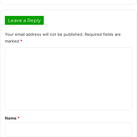
Leave a Reply
Your email address will not be published.
Required fields are
marked
*
C
o
m
m
e
n
t
*
Name
*