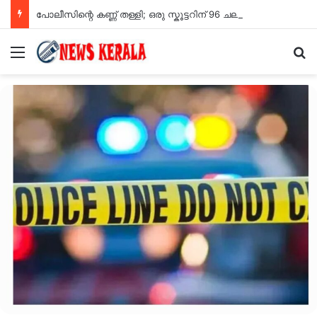
പോലീസിന്റെ കണ്ണ് തള്ളി; ഒരു സ്കൂട്ടറിന് 96 ചലാനുകൾ, പിഴയടക്കേണ്ടത് 10 ലക്ഷം രൂപ!
Menu
Se