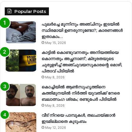
Popular Posts
പുലർച്ചെ മൂന്നിനും അഞ്ചിനും ഇടയിൽ
സ്ഥിരമായി ഉണരുന്നുണ്ടോ?; കാരണങ്ങള്‍
ഇതാകാം…
May 15, 2026
കാട്ടിൽ കൊണ്ടുവന്നതും അനിയത്തിയെ
കൊന്നതും അച്ഛനാണ്’; ക്രൂരതയുടെ
ചുരുളഴിച്ച് അഞ്ചുവയസുകാരന്റെ മൊഴി,
പിതാവ് പിടിയിൽ
May 8, 2026
കൊച്ചിയിൽ ആൺസുഹൃത്തിനെ
കത്തിമുനയിൽ നിർത്തി യുവതിക്ക് നേരെ
ബലാത്സംഗ​ ശ്രമം; രണ്ടുപേർ പിടിയിൽ
May 8, 2026
വീട് നിറയെ പാമ്പുകൾ, തലചായ്ക്കാൻ
ഇടമില്ലാതെ കുടുംബം
May 12, 2026