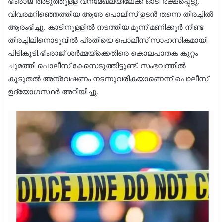
ഭീംരാജ് അടുത്തുള്ള വനമേഖലയിലേക്ക് ഓടി രക്ഷപ്പെട്ടു.
വിവരമറിഞ്ഞെത്തിയ ആരേ പൊലീസ് ഉടൻ തന്നെ തിരച്ചിൽ
ആരംഭിച്ചു. കാടിനുള്ളിൽ നടത്തിയ മൂന്ന് മണിക്കൂർ നീണ്ട
തിരച്ചിലിനൊടുവിൽ പ്രതിയെ പൊലീസ് സാഹസികമായി
പിടികൂടി.ഭീംരാജ് ശർമ്മയ്ക്കെതിരെ കൊലപാതക കുറ്റം
ചുമത്തി പൊലീസ് കേസെടുത്തിട്ടുണ്ട്. സംഭവത്തിൽ
കൂടുതൽ അന്വേഷണം നടന്നുവരികയാണെന്ന് പൊലീസ്
ഉദ്യോഗസ്ഥർ അറിയിച്ചു.