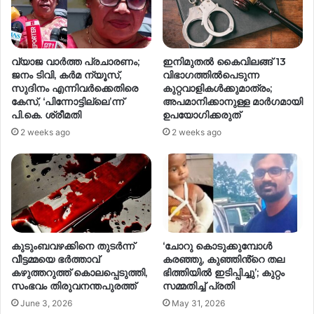
വ്യാജ വാർത്ത പ്രചാരണം;
ഇനിമുതൽ കൈവിലങ്ങ് 13
ജനം ടിവി, കർമ ന്യൂസ്,
വിഭാഗത്തിൽപെടുന്ന
സുദിനം എന്നിവർക്കെതിരെ
കുറ്റവാളികൾക്കുമാത്രം;
കേസ്, ‘പിന്നോട്ടില്ലെ’ന്ന്
അപമാനിക്കാനുള്ള മാർഗമായി
പി.കെ. ശ്രീമതി
ഉപയോഗിക്കരുത്
2 weeks ago
2 weeks ago
കുടുംബവഴക്കിനെ തുടര്‍ന്ന്
‘ചോറു കൊടുക്കുമ്പോൾ
വീട്ടമ്മയെ ഭര്‍ത്താവ്
കരഞ്ഞു, കുഞ്ഞിൻ്റെ തല
കഴുത്തറുത്ത് കൊലപ്പെടുത്തി,
ഭിത്തിയിൽ ഇടിപ്പിച്ചു’; കുറ്റം
സംഭവം തിരുവനന്തപുരത്ത്
സമ്മതിച്ച് പ്രതി
June 3, 2026
May 31, 2026