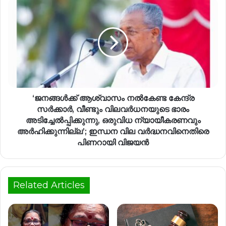
‘ജനങ്ങൾക്ക് ആശ്വാസം നൽകേണ്ട കേന്ദ്ര
സർക്കാർ, വീണ്ടും വിലവർധനയുടെ ഭാരം
അടിച്ചേൽപ്പിക്കുന്നു, ഒരുവിധ ന്യായീകരണവും
അർഹിക്കുന്നില്ല’; ഇന്ധന വില വർദ്ധനവിനെതിരെ
പിണറായി വിജയൻ
Related Articles