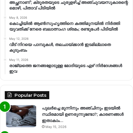
അച്ഛനാണ്’; ക്രൂരതയുടെ ചുരുളഴിച്ച് അഞ്ചുവയസുകാരന്റെ
മൊഴി, പിതാവ് പിടിയിൽ
May 8, 2026
കൊച്ചിയിൽ ആൺസുഹൃത്തിനെ കത്തിമുനയിൽ നിർത്തി
യുവതിക്ക് നേരെ ബലാത്സംഗ​ ശ്രമം; രണ്ടുപേർ പിടിയിൽ
May 12, 2026
വീട് നിറയെ പാമ്പുകൾ, തലചായ്ക്കാൻ ഇടമില്ലാതെ
കുടുംബം
May 11, 2026
രാജ്യത്തെ ജനങ്ങളോടുള്ള മോദിയുടെ ഏഴ് നിര്‍ദേശങ്ങള്‍
ഇവ
Popular Posts
പുലർച്ചെ മൂന്നിനും അഞ്ചിനും ഇടയിൽ
സ്ഥിരമായി ഉണരുന്നുണ്ടോ?; കാരണങ്ങള്‍
ഇതാകാം…
May 15, 2026