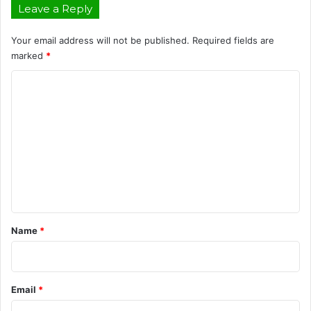
Leave a Reply
Your email address will not be published.
Required fields are
marked
*
C
o
m
m
e
n
t
*
Name
*
Email
*