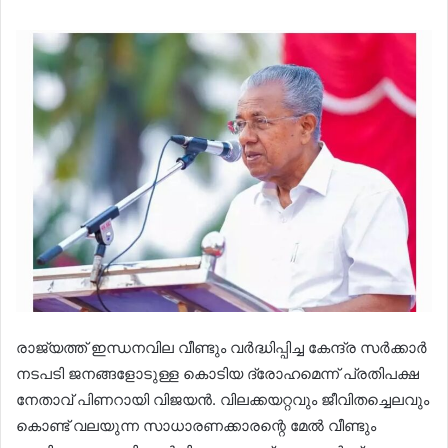
രാജ്യത്ത് ഇന്ധനവില വീണ്ടും വർദ്ധിപ്പിച്ച കേന്ദ്ര സർക്കാർ
നടപടി ജനങ്ങളോടുള്ള കൊടിയ ദ്രോഹമെന്ന് പ്രതിപക്ഷ
നേതാവ് പിണറായി വിജയൻ. വിലക്കയറ്റവും ജീവിതച്ചെലവും
കൊണ്ട് വലയുന്ന സാധാരണക്കാരന്റെ മേൽ വീണ്ടും