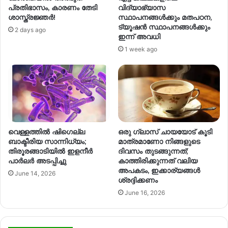
പ്രതിഭാസം, കാരണം തേടി
വിദ്യാഭ്യാസ
ശാസ്ത്രജ്ഞർ!
സ്ഥാപനങ്ങള്‍ക്കും മതപഠന,
ട്യൂഷന്‍ സ്ഥാപനങ്ങള്‍ക്കും
2 days ago
ഇന്ന് അവധി
1 week ago
വെള്ളത്തിൽ ഷിഗെല്ല
ഒരു ഗ്ലാസ് ചായയോട് കൂടി
ബാക്ടീരിയ സാന്നിധ്യം;
മാത്രമാണോ നിങ്ങളുടെ
തിരൂരങ്ങാടിയിൽ ഇളനീർ
ദിവസം തുടങ്ങുന്നത്;
പാർലർ അടപ്പിച്ചു
കാത്തിരിക്കുന്നത് വലിയ
അപകടം, ഇക്കാര്യങ്ങൾ
June 14, 2026
ശ്രദ്ദിക്കണം
June 16, 2026