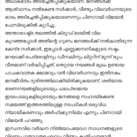
അധികഭാരം അടിച്ചേൽപ്പിക്കുകയാണ്. ജനങ്ങൾക്ക്
ആശ്വാസം നൽകേണ്ട സർക്കാർ, വീണ്ടും വിലവർധനയുടെ
ഭാരം അടിച്ചേൽപ്പിക്കുകയാണെന്നും പിണറായി വിജയൻ
ഫേസ്ബുക്കിൽ കുറിച്ചു.
അന്താരാഷ്ട്ര തലത്തിൽ ക്രൂഡ് ഓയിൽ വില
കുറഞ്ഞപ്പോൾ അതിന്റെ ഗുണം ജനങ്ങൾക്ക് നൽകാതിരുന്ന
കേന്ദ്ര സർക്കാർ, ഇപ്പോൾ എണ്ണക്കമ്പനികളുടെ നഷ്ടം
മറയാക്കി പെട്രോളിനും ഡീസലിനും ലിറ്ററിന് മൂന്ന് രൂപ
വീതമാണ് വർദ്ധിപ്പിച്ചത്. തെറ്റായ നയങ്ങൾ മൂലം ഉണ്ടായ
പാചകവാതക ക്ഷാമവും വൻ വിലവർധനവും ഇതിനകം
ജനജീവിതം ദുരിതത്തിലാക്കിയിരിക്കുകയാണ്. ശരിയായ
ഭരണനയങ്ങളിലൂടെയും ഫലപ്രദമായ
ഇടപെടലുകളിലൂടെയും ജനങ്ങളെ സഹായിക്കേണ്ട
സമയത്ത് ഇത്തരത്തിലുള്ള നടപടികൾ ഒരുവിധ
ന്യായീകരണവും അർഹിക്കുന്നില്ല എന്നും പിണറായി
വിജയൻ പറഞ്ഞു.
ഇന്ധനവില വർദ്ധന നിത്യോപയോഗ സാധനങ്ങളുടെ
വിലയും ഗതാഗതച്ചെലവും വീണ്ടും കുതിച്ചുയരാൻ