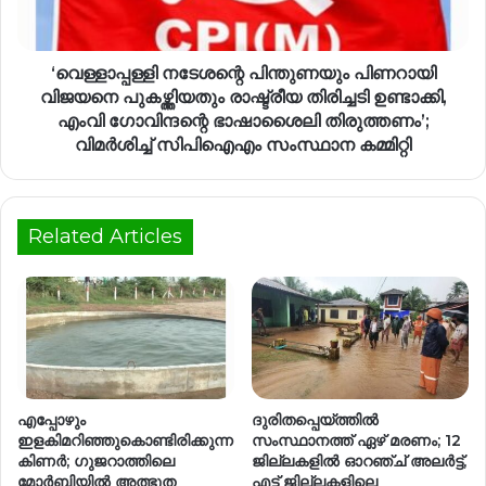
‘വെള്ളാപ്പള്ളി നടേശന്റെ പിന്തുണയും പിണറായി
വിജയനെ പുകഴ്ത്തിയതും രാഷ്ട്രീയ തിരിച്ചടി ഉണ്ടാക്കി,
എംവി ഗോവിന്ദന്റെ ഭാഷാശൈലി തിരുത്തണം’;
വിമർശിച്ച് സിപിഐഎം സംസ്ഥാന കമ്മിറ്റി
Related Articles
എപ്പോഴും
ദുരിതപ്പെയ്ത്തില്‍
ഇളകിമറിഞ്ഞുകൊണ്ടിരിക്കുന്ന
സംസ്ഥാനത്ത് ഏഴ് മരണം; 12
കിണര്‍; ഗുജറാത്തിലെ
ജില്ലകളില്‍ ഓറഞ്ച് അലര്‍ട്ട്,
മോർബിയിൽ അത്ഭുത
എട്ട് ജില്ലകളിലെ