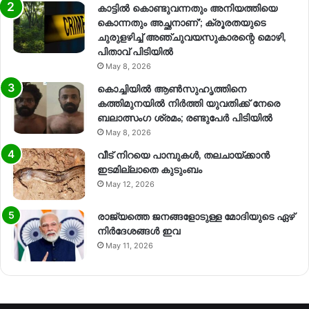
കാട്ടിൽ കൊണ്ടുവന്നതും അനിയത്തിയെ
കൊന്നതും അച്ഛനാണ്’; ക്രൂരതയുടെ
ചുരുളഴിച്ച് അഞ്ചുവയസുകാരന്റെ മൊഴി,
പിതാവ് പിടിയിൽ
May 8, 2026
കൊച്ചിയിൽ ആൺസുഹൃത്തിനെ
കത്തിമുനയിൽ നിർത്തി യുവതിക്ക് നേരെ
ബലാത്സംഗ​ ശ്രമം; രണ്ടുപേർ പിടിയിൽ
May 8, 2026
വീട് നിറയെ പാമ്പുകൾ, തലചായ്ക്കാൻ
ഇടമില്ലാതെ കുടുംബം
May 12, 2026
രാജ്യത്തെ ജനങ്ങളോടുള്ള മോദിയുടെ ഏഴ്
നിര്‍ദേശങ്ങള്‍ ഇവ
May 11, 2026