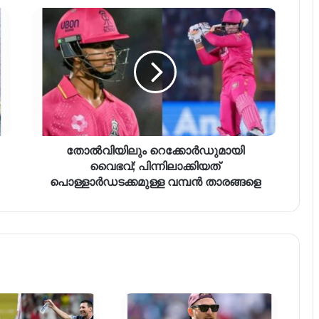
തോൽവിയിലും റെക്കോർഡുമായി
വൈഭവ്; പിന്നിലാക്കിയത്
പൊള്ളാർഡടക്കമുള്ള വമ്പൻ താരങ്ങളെ