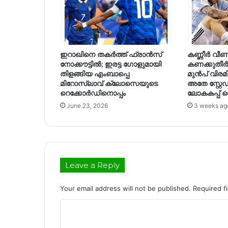
ഇറാഖിനെ തകർത്ത് ഫ്രാൻസ്
കണ്ണീർ വീണ
നോക്കൗട്ടിൽ; ഇരട്ട ഗോളുമായി
കണക്കുതീർ
തിളങ്ങിയ എംബാപ്പെ
മുൻപ് വിരമി
മിറോസ്ലാവ് ക്ലോസെയുടെ
അതേ സ്റ്റേ
റെക്കോർഡിനൊപ്പം
ലോകകപ്പ് 
June 23, 2026
3 weeks ag
Leave a Reply
Your email address will not be published.
Required f
C
o