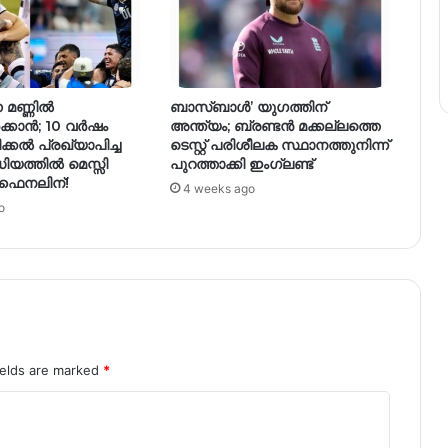
 മണ്ണിൽ
ബാസ്ബാൾ’ യുഗത്തിന്
ക്കാൻ; 10 വർഷം
അന്ത്യം; ബ്രണ്ടൻ മക്കല്ലത്തെ
ക്കൽ പ്രഖ്യാപിച്ച
ടെസ്റ്റ് പരിശീലക സ്ഥാനത്തുനിന്ന്
ഡിയത്തിൽ മെസ്സി
പുറത്താക്കി ഇംഗ്ലണ്ട്
ഫൈനലിന്!
4 weeks ago
o
ields are marked
*