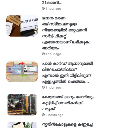
21കാരന്‍…
1 hour ago
ജനന-മരണ
രജിസ്‌ട്രേഷനുളള
നിയമങ്ങളില്‍ മാറ്റം;ഇനി
സര്‍ട്ടിഫിക്കറ്റ്
എങ്ങനെയാണ് ലഭിക്കുക;
അറിയാം
1 hour ago
പാൻ കാർഡ് ആധാറുമായി
ലിങ്ക് ചെയ്തില്ലേ?
എന്നാൽ ഇനി വീട്ടിലിരുന്ന്
എളുപ്പത്തിൽ ചെയ്യാം…
1 hour ago
കോട്ടയത്ത് കാറും ലോറിയും
കൂട്ടിടിച്ച് ദമ്പതികള്‍ക്ക്
പരുക്ക്
2 hours ago
സ്ക്രീൻഷോട്ടുകളെ കണ്ണടച്ച്