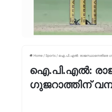
Home
/
Sports
/
ഐ.പി.എൽ: രാജസ്ഥാനെതിരെ ഗുജ
ഐ.പി.എൽ: രാ
ഗുജറാത്തിന് വമ