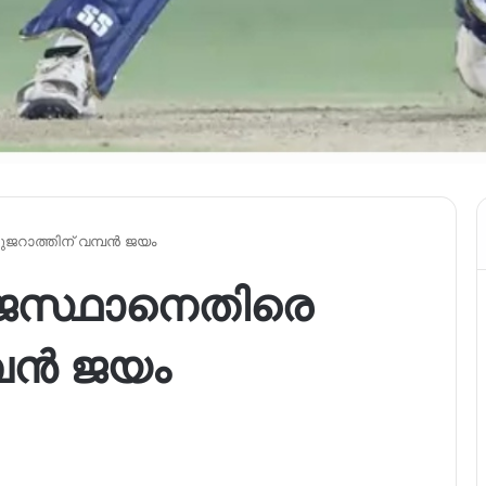
റാത്തിന് വമ്പൻ ജയം
ജസ്ഥാനെതിരെ
്പൻ ജയം