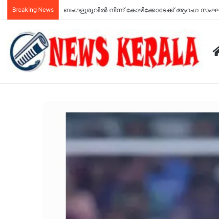
Breaking News
ജനന-മരണ രജിസ്‌ട്രേഷനുളള നിയമങ്ങളില്‍ മാറ്റം;ഇന