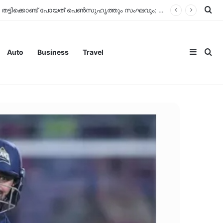
Se
Sideba
Se
Auto
Business
Travel