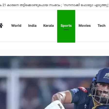
ി സര്‍ട്ടിഫിക്കറ്റ് എങ്ങനെയാണ് ലഭിക്കുക; അറിയാം
Home
World
India
Kerala
Sports
Movies
Tech