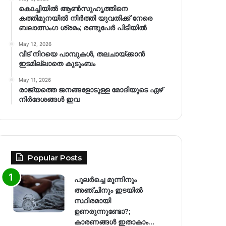
കൊച്ചിയിൽ ആൺസുഹൃത്തിനെ
കത്തിമുനയിൽ നിർത്തി യുവതിക്ക് നേരെ
ബലാത്സംഗ​ ശ്രമം; രണ്ടുപേർ പിടിയിൽ
May 12, 2026
വീട് നിറയെ പാമ്പുകൾ, തലചായ്ക്കാൻ
ഇടമില്ലാതെ കുടുംബം
May 11, 2026
രാജ്യത്തെ ജനങ്ങളോടുള്ള മോദിയുടെ ഏഴ്
നിര്‍ദേശങ്ങള്‍ ഇവ
Popular Posts
പുലർച്ചെ മൂന്നിനും
അഞ്ചിനും ഇടയിൽ
സ്ഥിരമായി
ഉണരുന്നുണ്ടോ?;
കാരണങ്ങള്‍ ഇതാകാം…