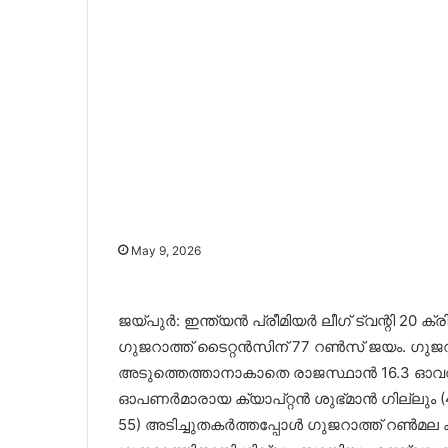
May 9, 2026
ജയ്പുർ: ഇന്ത്യൻ പ്രീമിയർ ലീഗ് ട്വന്റി 20
ഗുജറാത്ത് ടൈറ്റൻസിന് 77 റൺസ് ജയം. ഗുജറാത
അടുത്തെത്താനാകാതെ രാജസ്ഥാൻ 16.3 ഓവറ
ഓപണർമാരായ ക്യാപ്റ്റൻ ശുഭ്മാൻ ഗില്ലും 
55) അടിച്ചുതകർത്തപ്പോൾ ഗുജറാത്ത് റൺമല കയറി