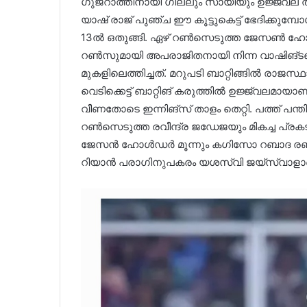
ഗുജറാത്തിനായി ഗില്ലും സായിയും ഉജ്ജ്വല ത
യാഷ് രാജ് പുഞ്ച ഈ കൂട്ടുകെട്ട് ഭേദിക്കു
13ൽ ഒതുങ്ങി. ഏഴ് റൺസെടുത്ത ജേസൺ ഹോൾഡ
റൺസുമായി അപരാജിതനായി നിന്ന വാഷിങ്ടൺ സു
മുകളിലെത്തിച്ചത്. മറുപടി ബാറ്റിങ്ങിൽ രാ
വെടിക്കെട്ട് ബാറ്റിങ് കരുത്തിൽ ഉജ്ജ്വലമാ
വീണതോടെ ഇന്നിങ്സ് താളം തെറ്റി. പത്ത് പന്
റൺസെടുത്ത രവീന്ദ്ര ജഡേജയും മികച്ച പ്രക
ജേസൻ ഹോൾഡർ മൂന്നും കഗിസോ റബാദ രണ്ടും മുഹമ്മദ
റിയാൻ പരാഗിനുപകരം യശസ്വി ജയ്സ്വാളാണ്