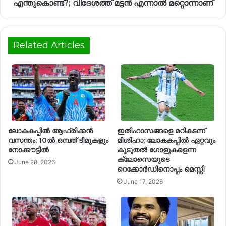
എന്തുകൊണ്ട്?; വിദേശത്ത് മട്ടൻ എന്നാൽ മറ്റൊന്നാണ്
Related Articles
ലോകകപ്പിൽ ആഫ്രിക്കൻ
ഇതിഹാസങ്ങളെ മറികടന്ന്
വസന്തം; 10ൽ ഒമ്പത് ടീമുകളും
മിശിഹാ; ലോകകപ്പിൽ ഏറ്റവും
നോക്കൗട്ടിൽ
കൂടുതൽ ഗോളുകളെന്ന
ക്ലോസെയുടെ
June 28, 2026
റെക്കോർഡിനൊപ്പം മെസ്സി
June 17, 2026