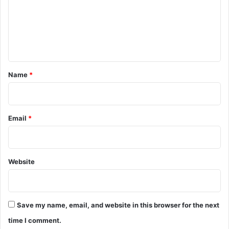
m
e
n
t
*
Name
*
Email
*
Website
Save my name, email, and website in this browser for the next
time I comment.