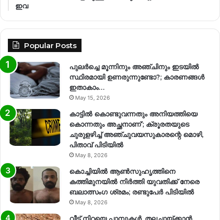
ഇവ
Popular Posts
പുലർച്ചെ മൂന്നിനും അഞ്ചിനും ഇടയിൽ
സ്ഥിരമായി ഉണരുന്നുണ്ടോ?; കാരണങ്ങള്‍
ഇതാകാം…
May 15, 2026
കാട്ടിൽ കൊണ്ടുവന്നതും അനിയത്തിയെ
കൊന്നതും അച്ഛനാണ്’; ക്രൂരതയുടെ
ചുരുളഴിച്ച് അഞ്ചുവയസുകാരന്റെ മൊഴി,
പിതാവ് പിടിയിൽ
May 8, 2026
കൊച്ചിയിൽ ആൺസുഹൃത്തിനെ
കത്തിമുനയിൽ നിർത്തി യുവതിക്ക് നേരെ
ബലാത്സംഗ​ ശ്രമം; രണ്ടുപേർ പിടിയിൽ
May 8, 2026
വീട് നിറയെ പാമ്പുകൾ, തലചായ്ക്കാൻ