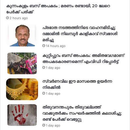
കുന്നംകുളം ബസ് അപകടം ; മരണം രണ്ടായി, 20 ലേറെ
പേർക്ക് പരിക്ക്
2 hours ago
പ്രഭാത നടത്തത്തിനിടെ വാഹനമിടിച്ചു;
ദമ്മാമിൽ നിലമ്പുർ കാളികാവ് സ്വദേശി
മരിച്ചു
14 hours ago
കുറ്റിപ്പുറം ബസ് അപകടം: അമിതവേഗമാണ്
അപകടകാരണമെന്ന് എംവിഡി റിപ്പോർട്ട്
1 day ago
സ്വര്‍ണവില ഈ മാസത്തെ ഉയര്‍ന്ന
നിരക്കില്‍
1 day ago
തിരുവനന്തപുരം തിരുവല്ലത്ത്
വാക്കുതർക്കം സംഘർഷത്തിൽ കലാശിച്ചു;
രണ്ട് പേർക്ക് വെട്ടേറ്റു
1 day ago