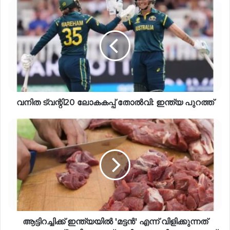
വനിത ട്വന്റി20 ലോകകപ്പ് തോൽവി: ഇന്ത്യ പുറത്ത്
ആട്ടിറച്ചിക്ക് ഇന്ത്യയിൽ 'മട്ടൻ' എന്ന് വിളിക്കുന്നത്