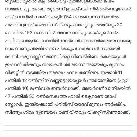
തുടക്കം മുതൽ കളി കൈവിട്ട് എതിരാളികൾക്ക് ജയം
സമ്മാനിച്ചു. മഴയെ തുടർന്ന് ഇടക്ക് കളി നിർത്തിവെച്ചപ്പോൾ
എട്ട് ഓവറിൽ നാല് വിക്കറ്റിന് 54 റൺസെന്ന നില‍യിൽ
പതറിയ ഇന്ത്യ മഴനിന്ന് വീണ്ടും ബാറ്റെടുത്തെങ്കിലും 20
ഓവറിൽ 153 റൺസിൽ അവസാനിച്ചു. ജയ് മൂൺഡ്ര
എറിഞ്ഞ ആദ്യ ഓവറിൽ ഇന്ത്യൻ ഓപണർമാരായ സഞ്ജു
സാംസണും അഭിഷേക് ശർമയും ഗോൾഡൻ ഡക്കായി
മടങ്ങി. ഒരു റണ്ണിന് രണ്ട് വിക്കറ്റ് വീണ ടീമിനെ കര‍കയറ്റാൻ
ഇഷാൻ കിഷനും നായകൻ ശ്രേയസ് അയ്യരും മൂന്നാം
വിക്കറ്റിൽ നടത്തിയ ശ്രമവും ഫലം കണ്ടില്ല. ഇഷാൻ 11
പന്തിൽ 12 റൺസിന് റണ്ണൗട്ടാ‍യപ്പോൾ ശ്രേയസിനെ (ഏഴ്
പന്തിൽ 10) മൂൺഡ്ര ബൗൾഡാക്കി. അയർലൻഡ് നിരയിൽ
47 പന്തിൽ 53 റൺസെടുത്ത ഹാരി ടെക്റ്ററാണ് ടോപ്
സ്കോറർ. ഇന്ത്യക്കായി പ്രിൻസ് യാദവ് മൂന്നും അർഷ്ദീപ്
സിങ്ങും ശിവം ദുബെയും രണ്ട് വീതവും വിക്കറ്റ് സ്വന്തമാക്കി.