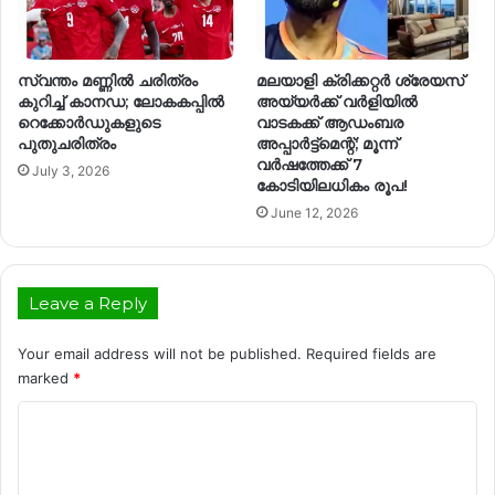
സ്വന്തം മണ്ണിൽ ചരിത്രം
മലയാളി ക്രിക്കറ്റർ ശ്രേയസ്
കുറിച്ച് കാനഡ; ലോകകപ്പിൽ
അയ്യർക്ക് വർളിയിൽ
റെക്കോർഡുകളുടെ
വാടകക്ക് ആഡംബര
പുതുചരിത്രം
അപ്പാർട്ട്മെന്റ്; മൂന്ന്
വർഷത്തേക്ക് 7
July 3, 2026
കോടിയിലധികം രൂപ!
June 12, 2026
Leave a Reply
Your email address will not be published.
Required fields are
marked
*
C
o
m