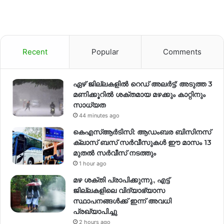
Recent
Popular
Comments
ഏഴ് ജില്ലകളില്‍ റെഡ് അലര്‍ട്ട്: അടുത്ത 3
മണിക്കൂറിൽ ശക്തമായ മഴക്കും കാറ്റിനും
സാധ്യത
44 minutes ago
കെഎസ്ആർടിസി: ആഡംബര ബിസിനസ്
ക്ലാസ് ബസ് സർവീസുകൾ ഈ മാസം 13
മുതൽ സർവീസ് നടത്തും
1 hour ago
മഴ ശക്തി പ്രാപിക്കുന്നു., എട്ട്
ജില്ലകളിലെ വിദ്യാഭ്യാസ
സ്ഥാപനങ്ങള്‍ക്ക് ഇന്ന് അവധി
പ്രഖ്യാപിച്ചു
2 hours ago