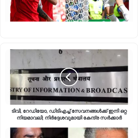
ടിവി, റേഡിയോ, ഡിടിഎച്ച് സേവനങ്ങൾക്ക് ഇനി ഒറ്റ
നിയമാവലി; നിർദ്ദേശവുമായി കേന്ദ്ര സർക്കാർ