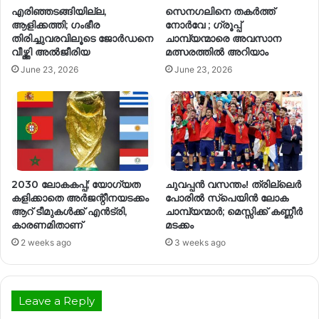
എരിഞ്ഞടങ്ങിയില്ല,
സെനഗലിനെ തകർത്ത്
ആളിക്കത്തി; ഗംഭീര
നോർവേ ; ഗ്രൂപ്പ്
തിരിച്ചുവരവിലൂടെ ജോർഡനെ
ചാമ്പ്യന്മാരെ അവസാന
വീഴ്ത്തി അൽജീരിയ
മത്സരത്തിൽ അറിയാം
June 23, 2026
June 23, 2026
2030 ലോകകപ്പ്; യോഗ്യത
ചുവപ്പൻ വസന്തം! ത്രില്ലെർ
കളിക്കാതെ അർജന്റീനയടക്കം
പോരിൽ സ്പെയിൻ ലോക
ആറ് ടീമുകൾക്ക് എൻട്രി,
ചാമ്പ്യന്മാർ; മെസ്സിക്ക് കണ്ണീർ
കാരണമിതാണ്
മടക്കം
2 weeks ago
3 weeks ago
Leave a Reply