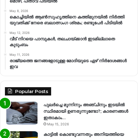
മൊഴി, പിതാവ് പിടിയിൽ
May 8, 2026
കൊച്ചിയിൽ ആൺസുഹൃത്തിനെ കത്തിമുനയിൽ നിർത്തി
യുവതിക്ക് നേരെ ബലാത്സംഗ​ ശ്രമം; രണ്ടുപേർ പിടിയിൽ
May 12, 2026
വീട് നിറയെ പാമ്പുകൾ, തലചായ്ക്കാൻ ഇടമില്ലാതെ
കുടുംബം
May 11, 2026
രാജ്യത്തെ ജനങ്ങളോടുള്ള മോദിയുടെ ഏഴ് നിര്‍ദേശങ്ങള്‍
ഇവ
Popular Posts
പുലർച്ചെ മൂന്നിനും അഞ്ചിനും ഇടയിൽ
സ്ഥിരമായി ഉണരുന്നുണ്ടോ?; കാരണങ്ങള്‍
ഇതാകാം…
May 15, 2026
കാട്ടിൽ കൊണ്ടുവന്നതും അനിയത്തിയെ