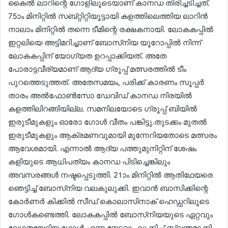
കൈൽ ലാറിന്റെ ഗോളിലൂടെയാണ് കാനഡ തിരിച്ചടിച്ചത്.
75ാം മിനിറ്റിൽ സബ്റ്റിറ്റിയൂട്ടായി കളത്തിലെത്തിയ ലാറിൻ
നാലാം മിനിറ്റിൽ തന്നെ ടീമിന്റെ രക്ഷകനായി. ലോകകപ്പിൽ
ഇറ്റലിയെ അട്ടിമറിച്ചാണ് ബോസ്‌നിയ യൂറോപ്പിൽ നിന്ന്
ലോകകപ്പിന് യോഗ്യത ഉറപ്പാക്കിയത്. അതേ
പോരാട്ടവീര്യമാണ് ആദ്യ ഗ്രൂപ്പ് മത്സരത്തിൽ ടീം
പുറത്തെടുത്തത്. അതേസമയം, പരിക്ക് കാരണം സൂപ്പർ
താരം അൽഫോൺസോ ഡേവിഡ് കാനഡ നിരയിൽ
കളത്തിലിറങ്ങിയില്ല. സമനിലയോടെ ഗ്രൂപ്പ് ബിയിൽ
ഇരുടീമുകളും ഓരോ ഗോൾ വീതം പങ്കിട്ടു.തുടക്കം മുതൽ
ഇരുടീമുകളും ആക്രമണവുമായി മുന്നേറിയതോടെ മത്സരം
ആവേശമായി. എന്നാൽ ആദ്യ പത്തുമുനിറ്റിന് ശേഷം
കളിയുടെ ആധിപത്യം കാനഡ പിടിച്ചെങ്കിലും
അവസരങ്ങൾ നഷ്ടപ്പെടുത്തി. 21ാം മിനിറ്റിൽ ആതിഥേയരെ
ഞെട്ടിച്ച് ബോസ്‌നിയ വലകുലുക്കി. ഇവാൻ ബാസിക്കിന്റെ
കോർണർ കിക്കിൽ സീഡ് കൊലാസിനാക് ഹെഡ്ഡറിലൂടെ
ഗോൾകണ്ടെത്തി. ലോകകപ്പിൽ ബോസ്‌നിയയുടെ ഏറ്റവും
വേഗതയേറിയ ഗോൾ എന്ന നേട്ടവും ലുക്കിച്ച് സ്വന്തമാക്കി.