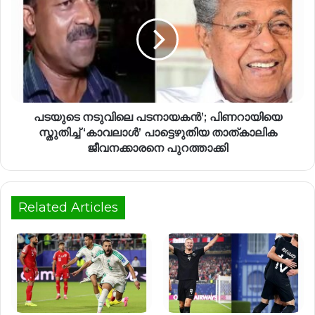
പടയുടെ നടുവിലെ പടനായകൻ’; പിണറായിയെ
സ്തുതിച്ച് ‘കാവലാള്‍’ പാട്ടെഴുതിയ താത്കാലിക
ജീവനക്കാരനെ പുറത്താക്കി
Related Articles