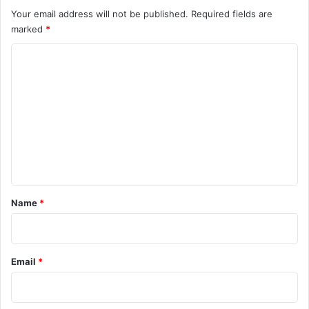
Your email address will not be published.
Required fields are
marked
*
C
o
m
m
e
n
t
*
Name
*
Email
*