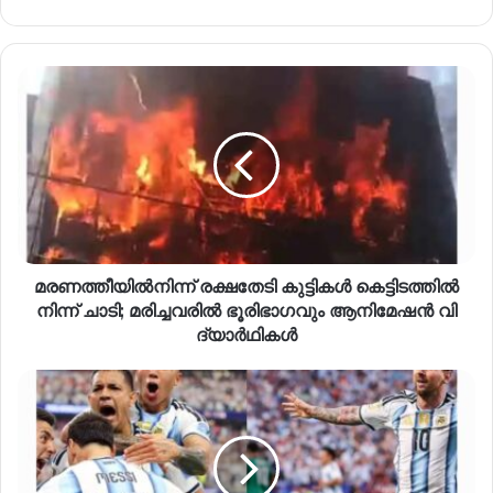
മരണത്തീയിൽനിന്ന് രക്ഷതേടി കുട്ടികൾ കെ​ട്ടി​ട​ത്തി​ൽ​
നി​ന്ന് ചാടി; മ​രി​ച്ച​വ​രി​ൽ ഭൂ​രി​ഭാ​ഗ​വും ആ​നി​മേ​ഷ​ൻ വി​
ദ്യാ​ർ​ഥി​ക​ൾ