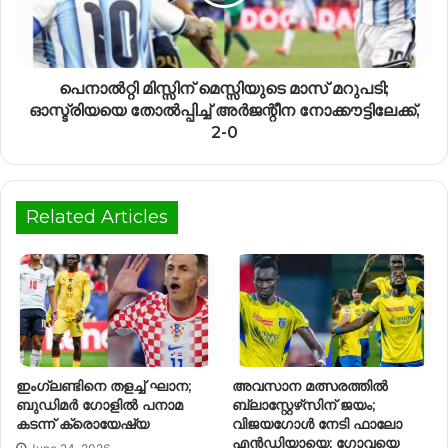
പെനാൽറ്റി മിസ്സിന് മെസ്സിയുടെ മാസ് മറുപടി;
ഓസ്ട്രിയയെ തോൽപ്പിച്ച് അർജന്റീന നോക്കൗട്ടിലേക്ക്,
2-0
Related Articles
ഇംഗ്ലണ്ടിനെ തളച്ച് ഘാന;
അവസാന മത്സരത്തിൽ
ബുഡിമർ ഗോളിൽ പനാമ
ബ്ലാസ്റ്റേഴ്‌സിന് ജയം;
കടന്ന് ക്രൊയേഷ്യ
വിജയഗോൾ നേടി ഫാലോ
എൻഡിയായെ; ഗോവയെ