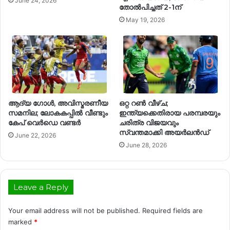
June 24, 2026
തോൽപിച്ചത് 2-1ന്
May 19, 2026
ആദ്യ ഗോൾ, അവിസ്മരണീയ
ഒറ്റ റൺ വീഴ്ച;
സമനില; ലോകകപ്പിൽ വീണ്ടും
ഇന്ത്യക്കെതിരായ പരമ്പരയും
കേപ് വെർഡെ വണ്ടർ
ചരിത്ര വിജയവും
സ്വന്തമാക്കി അയർലൻഡ്
June 22, 2026
June 28, 2026
Leave a Reply
Your email address will not be published.
Required fields are
marked
*