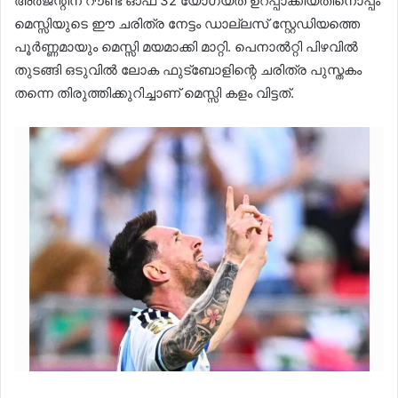
അർജന്റീന റൗണ്ട് ഓഫ് 32 യോഗ്യത ഉറപ്പാക്കിയതിനൊപ്പം
മെസ്സിയുടെ ഈ ചരിത്ര നേട്ടം ഡാല്ലസ് സ്റ്റേഡിയത്തെ
പൂർണ്ണമായും മെസ്സി മയമാക്കി മാറ്റി. പെനാൽറ്റി പിഴവിൽ
തുടങ്ങി ഒടുവിൽ ലോക ഫുട്ബോളിന്റെ ചരിത്ര പുസ്തകം
തന്നെ തിരുത്തിക്കുറിച്ചാണ് മെസ്സി കളം വിട്ടത്.