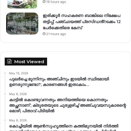
19 hours ago
ഇരിക്കൂർ സഹകരണ ബാങ്കിലെ നിക്ഷേപ
തട്ടിപ്പ്; പഞ്ചായത്ത് പ്രസിഡൻ്റടക്കം 12
പേർക്കെതിരെ കേസ്
21 hours ago
Most Viewed
May 15, 2026
പുലർച്ചെ മൂന്നിനും അഞ്ചിനും ഇടയിൽ സ്ഥിരമായി
ഉണരുന്നുണ്ടോ?; കാരണങ്ങള്‍ ഇതാകാം…
May 8, 2026
കാട്ടിൽ കൊണ്ടുവന്നതും അനിയത്തിയെ കൊന്നതും
അച്ഛനാണ്’; ക്രൂരതയുടെ ചുരുളഴിച്ച് അഞ്ചുവയസുകാരന്റെ
മൊഴി, പിതാവ് പിടിയിൽ
May 8, 2026
കൊച്ചിയിൽ ആൺസുഹൃത്തിനെ കത്തിമുനയിൽ നിർത്തി