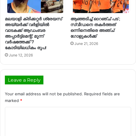
മലയാളി ക്രിക്കറ്റർ ശ്രേയസ്
ആഞ്ഞടിച്ച് ഓറഞ്ച് പട’;
അയ്യർക്ക് വർളിയിൽ
സ്വീഡനെ തകർത്തത്
വാടകക്ക് ആഡംബര
ഒന്നിനെതിരെ അഞ്ച്
അപ്പാർട്ട്മെന്റ്; മൂന്ന്
ഗോളുകൾക്ക്
വർഷത്തേക്ക് 7
June 21, 2026
കോടിയിലധികം രൂപ!
June 12, 2026
Leave a Reply
Your email address will not be published.
Required fields are
marked
*
C
o
m