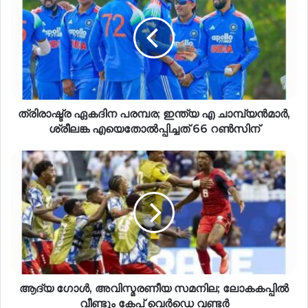
ത്രിരാഷ്ട്ര ഏകദിന പരമ്പര; ഇന്ത്യ എ ചാമ്പ്യൻമാർ,
ശ്രീലങ്ക എയെതോൽപ്പിച്ചത് 66 റൺസിന്
ആദ്യ ഗോൾ, അവിസ്മരണീയ സമനില; ലോകകപ്പിൽ
വീണ്ടും കേപ് വെർഡെ വണ്ടർ