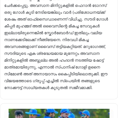
ചേർക്കപ്പെട്ടു. അവസാന മിനിറ്റുകളിൽ ഫെറാൻ ടോറസ്
ഒരു ഗോൾ കൂടി നേടിയെങ്കിലും വാർ (പരിശോധനയ്ക്ക്
ശേഷം അത് ഓഫ്‌സൈഡാണെന്ന് വിധിച്ചു. സൗദി ഗോൾ
കീപ്പർ മുഹമ്മദ് അൽ ഒവൈസിന്റെ മികച്ച സേവുകൾ
ഇല്ലായിരുന്നെങ്കിൽ സ്കോർബോർഡ് ഇതിലും വലിയ
നാണക്കേടിലേക്ക് നീങ്ങിയേനെ. നിരവധി മികച്ച
അവസരങ്ങളാണ് ഒവൈസ് തട്ടിയകറ്റിയത്. മറുഭാഗത്ത്,
സൗദിയുടെ ഏക ശ്രദ്ധേയമായ മുന്നേറ്റം അവസാന
മിനിറ്റുകളിൽ അബ്ദുല്ല അൽ ഹംദാൻ നടത്തിയ ഷോട്ട്
മാത്രമായിരുന്നു, എന്നാൽ സ്പാനിഷ് ഗോളി ഉനൈ
സിമോൺ അത് അനായാസം കൈപ്പിടിയിലൊതുക്കി. ഈ
വിജയത്തോടെ ഗ്രൂപ്പ് എച്ചിൽ സ്‌പെയിൻ തങ്ങളുടെ
നോക്കൗട്ട് സാധ്യതകൾ കൂടുതൽ സജീവമാക്കി.