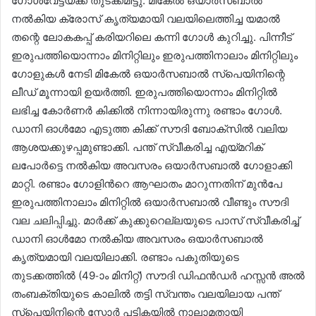
ഗോൾവേട്ടയ്ക്ക് തുടക്കമിട്ടു. മികേൽ ഒയാർസബാൽ
നൽകിയ ക്രോസ് കൃത്യമായി വലയിലെത്തിച്ച യമാൽ
തന്റെ ലോകകപ്പ് കരിയറിലെ കന്നി ഗോൾ കുറിച്ചു. പിന്നീട്
ഇരുപത്തിയൊന്നാം മിനിറ്റിലും ഇരുപത്തിനാലാം മിനിറ്റിലും
ഗോളുകൾ നേടി മികേൽ ഒയാർസബാൽ സ്‌പെയിനിന്റെ
ലീഡ് മൂന്നായി ഉയർത്തി. ഇരുപത്തിയൊന്നാം മിനിറ്റിൽ
ലഭിച്ച കോർണർ കിക്കിൽ നിന്നായിരുന്നു രണ്ടാം ഗോൾ.
ഡാനി ഓൾമോ എടുത്ത കിക്ക് സൗദി ബോക്സിൽ വലിയ
ആശയക്കുഴപ്പമുണ്ടാക്കി. പന്ത് സ്വീകരിച്ച എയ്മറിക്
ലപോർട്ടെ നൽകിയ അവസരം ഒയാർസബാൽ ഗോളാക്കി
മാറ്റി. രണ്ടാം ഗോളിന്‍റെ ആഘാതം മാറുന്നതിന് മുൻപേ
ഇരുപത്തിനാലാം മിനിറ്റിൽ ഒയാർസബാൽ വീണ്ടും സൗദി
വല ചലിപ്പിച്ചു. മാർക്ക് കുക്കുറെല്ലയുടെ പാസ് സ്വീകരിച്ച്
ഡാനി ഓൾമോ നൽകിയ അവസരം ഒയാർസബാൽ
കൃത്യമായി വലയിലാക്കി. രണ്ടാം പകുതിയുടെ
തുടക്കത്തിൽ (49-ാം മിനിറ്റ്) സൗദി ഡിഫൻഡർ ഹസ്സൻ അൽ
തംബക്തിയുടെ കാലിൽ തട്ടി സ്വന്തം വലയിലായ പന്ത്
സ്‌പെയിനിന്റെ സ്കോർ പട്ടികയിൽ നാലാമതായി