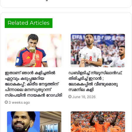
Related Articles
ഇതാണ് ഞാൻ കളിച്ചതിൽ
ഡബിളടിച്ച് ന്യൂസിലാൻഡ്,
ഏറ്റവും കടുപ്പമേറിയ
തിരിച്ചടിച്ച് ഇറാൻ ;
ലോകകപ്പ്’; കിരീട നേട്ടത്തിന്
ലോകകപ്പിൽ വീണ്ടുമൊരു
പിന്നാലെ മനസുതുറന്ന്
സമനില കളി
സ്പെയിൻ നായകൻ റോഡ്രി
June 16, 2026
3 weeks ago