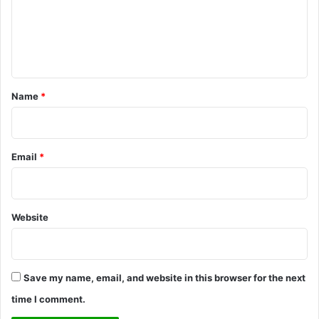
m
e
n
t
*
Name
*
Email
*
Website
Save my name, email, and website in this browser for the next
time I comment.