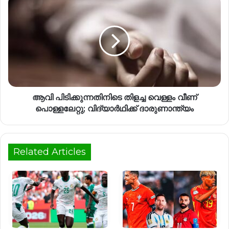
ആവി പിടിക്കുന്നതിനിടെ തിളച്ച വെള്ളം വീണ്
പൊള്ളലേറ്റു; വിദ്യാര്‍ഥിക്ക് ദാരുണാന്ത്യം
Related Articles