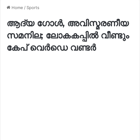
Home
/
Sports
ആദ്യ ഗോൾ, അവിസ്മരണീയ
സമനില; ലോകകപ്പിൽ വീണ്ടും
കേപ് വെർഡെ വണ്ടർ