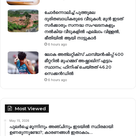
ചോർന്നൊലിച്ച് പുത്തുമല
ദുരിതബാധികരുടെ വീടുകൾ; മുൻ ഇടത്
സർക്കാരും സന്നദ്ധ സംഘടനകളും
നൽകിയ വീടുകളിൽ എല്ലാം വിള്ളൽ,
ഭീതിയിൽ ആയി നാട്ടുകാർ
6 hours ago
ലോക അത്‌ലറ്റിക്‌സ് ചാമ്പ്യൻഷിപ്പ് 400
മീറ്ററിൽ മുഹമ്മദ് അഷ്ഫാഖിന് എട്ടാം
സ്ഥാനം; ഫിനിഷ് ചെയ്തത് 46.20
സെക്കൻഡിൽ
6 hours ago
Most Viewed
May 15, 2026
പുലർച്ചെ മൂന്നിനും അഞ്ചിനും ഇടയിൽ സ്ഥിരമായി
ഉണരുന്നുണ്ടോ?; കാരണങ്ങള്‍ ഇതാകാം…