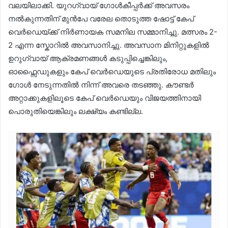
വലയിലാക്കി. യുറഗ്വായ് ഗോൾകീപ്പർക്ക് അവസരം
നൽകുന്നതിന് മുൻപേ വരേല തൊടുത്ത ഷോട്ട് കേപ്
വെർഡെയ്ക്ക് നിർണായക സമനില സമ്മാനിച്ചു. മത്സരം 2-
2 എന്ന സ്കോറിൽ അവസാനിച്ചു. അവസാന മിനിറ്റുകളിൽ
ഉറുഗ്വായ് ആക്രമണങ്ങൾ കടുപ്പിച്ചെങ്കിലും,
ഓഫ്സൈഡുകളും കേപ് വെർഡെയുടെ പ്രതിരോധ മതിലും
ഗോൾ നേടുന്നതിൽ നിന്ന് അവരെ തടഞ്ഞു. കൗണ്ടർ
അറ്റാക്കുകളിലൂടെ കേപ് വെർഡെയും വിജയത്തിനായി
പൊരുതിയെങ്കിലും ലക്ഷ്യം കണ്ടില്ല.