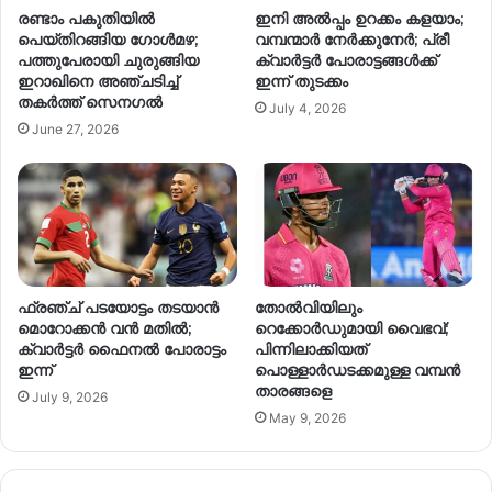
രണ്ടാം പകുതിയിൽ
ഇനി അൽപ്പം ഉറക്കം കളയാം;
പെയ്തിറങ്ങിയ ഗോൾമഴ;
വമ്പന്മാർ നേർക്കുനേർ; പ്രീ
പത്തുപേരായി ചുരുങ്ങിയ
ക്വാർട്ടർ പോരാട്ടങ്ങൾക്ക്
ഇറാഖിനെ അഞ്ചടിച്ച്
ഇന്ന് തുടക്കം
തകർത്ത് സെനഗൽ
July 4, 2026
June 27, 2026
ഫ്രഞ്ച് പടയോട്ടം തടയാൻ
തോൽവിയിലും
മൊറോക്കൻ വൻ മതിൽ;
റെക്കോർഡുമായി വൈഭവ്;
ക്വാർട്ടർ ഫൈനൽ പോരാട്ടം
പിന്നിലാക്കിയത്
ഇന്ന്
പൊള്ളാർഡടക്കമുള്ള വമ്പൻ
താരങ്ങളെ
July 9, 2026
May 9, 2026