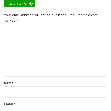
Leave a Reply
Your email address will not be published.
Required fields are
marked
*
C
o
m
m
e
n
t
*
Name
*
Email
*