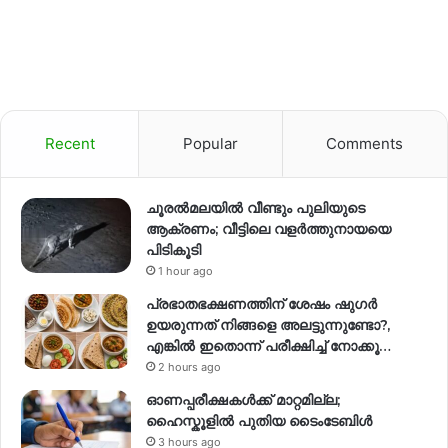
Recent
Popular
Comments
ചൂരൽമലയിൽ വീണ്ടും പുലിയുടെ
ആക്രണം; വീട്ടിലെ വളർത്തുനായയെ
പിടികൂടി
1 hour ago
പ്രഭാതഭക്ഷണത്തിന് ശേഷം ഷുഗർ
ഉയരുന്നത് നിങ്ങളെ അലട്ടുന്നുണ്ടോ?,
എങ്കിൽ ഇതൊന്ന് പരീക്ഷിച്ച് നോക്കൂ…
2 hours ago
ഓണപ്പരീക്ഷകൾക്ക് മാറ്റമില്ല;
ഹൈസ്കൂളിൽ പുതിയ ടൈംടേബിൾ
3 hours ago