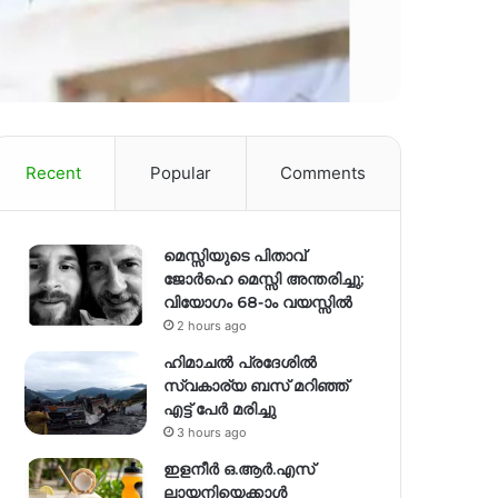
Recent
Popular
Comments
മെസ്സിയുടെ പിതാവ്
ജോർഹെ മെസ്സി അന്തരിച്ചു;
വിയോഗം 68-ാം വയസ്സിൽ
2 hours ago
ഹിമാചല്‍ പ്രദേശില്‍
സ്വകാര്യ ബസ് മറിഞ്ഞ്
എട്ട് പേര്‍ മരിച്ചു
3 hours ago
ഇളനീർ ഒ.ആർ.എസ്
ലായനിയെക്കാൾ