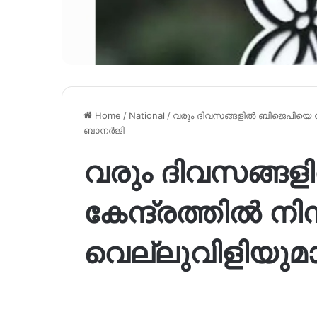
Home
/
National
/
വരും ദിവസങ്ങളിൽ ബിജെപിയെ കേന്
ബാനർജി
വരും ദിവസങ്ങ
കേന്ദ്രത്തിൽ നിന്
വെല്ലുവിളിയുമ