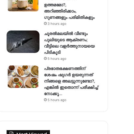
ഉത്തമമോ?,
അറിഞ്ഞിരിക്കാം,
ഗുണങ്ങളും പരിമിതികളും
3 hours ago
ചൂരൽമലയിൽ വീണ്ടും
പുലിയുടെ ആക്രണം;
വീട്ടിലെ വളർത്തുനായയെ
പിടികൂടി
5 hours ago
പ്രഭാതഭക്ഷണത്തിന്
ശേഷം ഷുഗർ ഉയരുന്നത്
നിങ്ങളെ അലട്ടുന്നുണ്ടോ?,
എങ്കിൽ ഇതൊന്ന് പരീക്ഷിച്ച്
നോക്കൂ…
5 hours ago