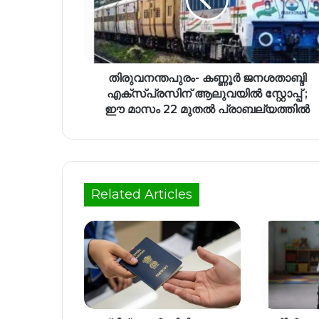
തിരുവനന്തപുരം- കണ്ണൂർ ജനശതാബ്ദി
എക്‌സ്പ്രസിന് ആലുവയിൽ സ്റ്റോപ്പ് ;
ഈ മാസം 22 മുതൽ പ്രാബല്യത്തിൽ
Related Articles