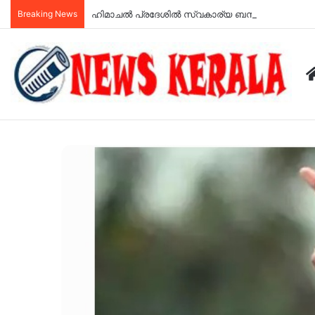
Breaking News
ഹിമാചല്‍ പ്രദേശില്‍ സ്വകാര്യ ബസ് മറിഞ്ഞ് എട്ട് പേ