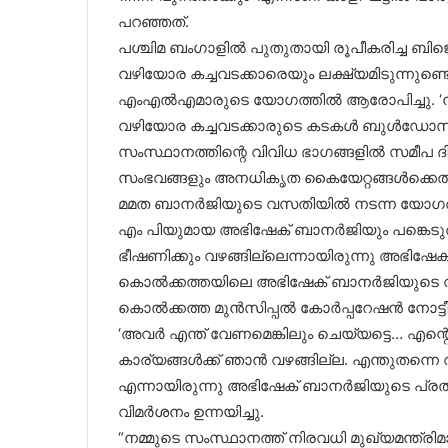
പറഞ്ഞത്.
പശ്ചിമ ബംഗാളിൽ പുതുതായി രൂപീകരിച്ച ബി
വഴിയോര കച്ചവടക്കാരെയും ലക്ഷ്യമിടുന്നുണ്
എംഎൽഎമാരുടെ യോഗത്തിൽ ആരോപിച്ചു. ‘ന്യ
വഴിയോര കച്ചവടക്കാരുടെ കടകൾ ബുൾഡോസർ ഉ
സംസ്ഥാനത്തിന്റെ വിവിധ ഭാഗങ്ങളിൽ സമീപ ദ
സംഭവങ്ങളും അനധികൃത കൈയേറ്റങ്ങൾക്കെതി
മമത ബാനർജിയുടെ വസതിയിൽ നടന്ന യോ​ഗ
എം പിയുമായ അഭിഷേക് ബാനർജിയും പങ്കെടുത്ത
ഭീഷണിക്കും വഴങ്ങില്ലെന്നായിരുന്നു അഭിഷ
കൊൽക്കത്തയിലെ അഭിഷേക് ബാനർജിയുടെ വീടിൻ
കൊൽക്കത്ത മുൻസിപ്പൽ കോർപ്പറേഷൻ നോട്ടീസ
‘അവർ എന്ത് വേണമെങ്കിലും ചെയ്യട്ടെ… എന്റെ 
കാര്യങ്ങൾക്ക് ഞാൻ വഴങ്ങില്ല. എന്തുതന്നെ 
എന്നായിരുന്നു അഭിഷേക് ബാനർജിയുടെ പ്ര
വിമർശനം ഉന്നയിച്ചു.
“നമ്മുടെ സംസ്ഥാനത്ത് നിരവധി മുഖ്യമന്ത്രിമാ