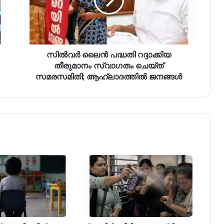
സിൽവർ ലൈൻ പദ്ധതി റദ്ദാക്കിയ
തീരുമാനം സ്വാഗതം ചെയ്ത്
സമരസമിതി; ആഹ്ലാദത്തിൽ ജനങ്ങൾ