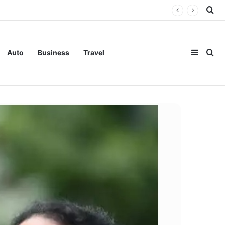
Se
Sideba
Se
Auto
Business
Travel