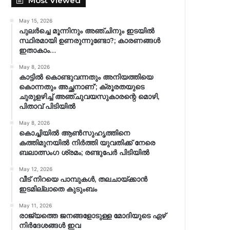
Most Viewed
May 15, 2026
പുലർച്ചെ മൂന്നിനും അഞ്ചിനും ഇടയിൽ
സ്ഥിരമായി ഉണരുന്നുണ്ടോ?; കാരണങ്ങള്‍
ഇതാകാം…
May 8, 2026
കാട്ടിൽ കൊണ്ടുവന്നതും അനിയത്തിയെ
കൊന്നതും അച്ഛനാണ്’; ക്രൂരതയുടെ
ചുരുളഴിച്ച് അഞ്ചുവയസുകാരന്റെ മൊഴി,
പിതാവ് പിടിയിൽ
May 8, 2026
കൊച്ചിയിൽ ആൺസുഹൃത്തിനെ
കത്തിമുനയിൽ നിർത്തി യുവതിക്ക് നേരെ
ബലാത്സംഗ​ ശ്രമം; രണ്ടുപേർ പിടിയിൽ
May 12, 2026
വീട് നിറയെ പാമ്പുകൾ, തലചായ്ക്കാൻ
ഇടമില്ലാതെ കുടുംബം
May 11, 2026
രാജ്യത്തെ ജനങ്ങളോടുള്ള മോദിയുടെ ഏഴ്
നിര്‍ദേശങ്ങള്‍ ഇവ