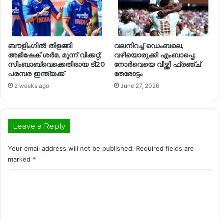
ബൗളിംഗില്‍ തിളങ്ങി
വലനിറച്ച് ഡെംബലെ,
അഭിഷേക് ശര്‍മ, മൂന്ന് വിക്കറ്റ്;
വഴിയൊരുക്കി എംബാപ്പെ;
സിംബാബ്‌വെക്കെതിരായ ടി20
നോർവെയെ വീഴ്ത്തി ഫ്രഞ്ച്
പരമ്പര ഇന്ത്യക്ക്
തേരോട്ടം
2 weeks ago
June 27, 2026
Leave a Reply
Your email address will not be published.
Required fields are
marked
*
C
o
m