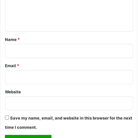
m
e
n
t
*
Name
*
Email
*
Website
Save my name, email, and website in this browser for the next
time I comment.