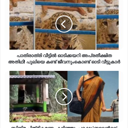
പാതിരാത്രി വീട്ടിൽ ഓടിക്കയറി അപ്രതീക്ഷിത
അതിഥി! പുലിയെ കണ്ട് ജീവനുംകൊണ്ട് ഓടി വീട്ടുകാർ