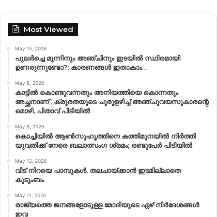
Most Viewed
May 15, 2026
പുലർച്ചെ മൂന്നിനും അഞ്ചിനും ഇടയിൽ സ്ഥിരമായി
ഉണരുന്നുണ്ടോ?; കാരണങ്ങള്‍ ഇതാകാം…
May 8, 2026
കാട്ടിൽ കൊണ്ടുവന്നതും അനിയത്തിയെ കൊന്നതും
അച്ഛനാണ്’; ക്രൂരതയുടെ ചുരുളഴിച്ച് അഞ്ചുവയസുകാരന്റെ
മൊഴി, പിതാവ് പിടിയിൽ
May 8, 2026
കൊച്ചിയിൽ ആൺസുഹൃത്തിനെ കത്തിമുനയിൽ നിർത്തി
യുവതിക്ക് നേരെ ബലാത്സംഗ​ ശ്രമം; രണ്ടുപേർ പിടിയിൽ
May 12, 2026
വീട് നിറയെ പാമ്പുകൾ, തലചായ്ക്കാൻ ഇടമില്ലാതെ
കുടുംബം
May 11, 2026
രാജ്യത്തെ ജനങ്ങളോടുള്ള മോദിയുടെ ഏഴ് നിര്‍ദേശങ്ങള്‍
ഇവ