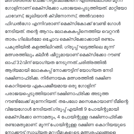
മത്സരത്തിൽ ചെക്ക് റിപ്പബ്ലിക്കിനെ എതിരില്ലാത്ത മൂന്ന്
ഗോളിനാണ് മെക്സിക്കോ പരാജയപ്പെടുത്തിയത്. മാറ്റിയോ
ചാവേസ്, ജൂലിയാൻ ക്വിനോനസ്, അൽവാരോ
ഫിഡൽഗോ എന്നിവരാണ് മെക്സികോക്ക് വേണ്ടി ഗോൾ
നേടിയത്. തന്റെ ആറാം ലോകകകപ്പിനെത്തിയ വെറ്ററൻ
താരം ഗില്ലർമോ ഒച്ചോവ മെക്സിക്കോക്കായി രണ്ടാം
പകുതിയിൽ കളത്തിലിറങ്ങി. ഗ്രൂപ്പ് ഘട്ടത്തിലെ മൂന്ന്
മത്സരത്തിലും ക്ലീൻ ഷീറ്റുമായാണ് മെക്സിക്കോ റൗണ്ട്
ഓഫ് 32വിന് യോഗ്യത നേടുന്നത്.ചരിത്രത്തിൽ
ആദ്യമായി ലോകകപ്പ് നോക്കൗട്ടിന് യോഗ്യത നേടി
ദക്ഷിണാഫ്രിക്ക. നിർണായക മത്സരത്തിൽ ദക്ഷിണ
കൊറിയയെ ഏകപക്ഷീയമായ ഒരു ഗോളിന്
പരാജയപ്പെടുത്തിയാണ് ദക്ഷിണാഫ്രിക്ക അടുത്ത
റൗണ്ടിലേക്ക് മുന്നേറിയത്. തപേലോ മസെകോയാണ് ടീമിന്റെ
വിജയഗോൾ നേടിയത്.ഗ്രൂപ്പ് എയിൽ 9 പോയിന്റുമായി
മെക്സിക്കോ ഒന്നാമതും, 4 പോയിന്റുള്ള ദക്ഷിണാഫ്രിക്ക
രണ്ടാമതുമാണ്. മൂന്ന് പോയിന്റുള്ള ദക്ഷിണ കൊറിയയുടെ
നോക്കൗട്ട് സാധ്യത മറ്റുടീമുകളുടെ മത്സരഫലങ്ങളെ