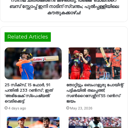
സിനിമ ചിത്രികരണം കഴിഞ്ഞു, പക്ഷെ 'ബാലന്‍റെ'
ബസ് സ്റ്റോപ്പ് ഇനി നാടിന് സ്വന്തം; പുൽപ്പള്ളിയിലെ
കൗതുകക്കാഴ്ച!
Related Articles
25 സിക്സ്, 15 ഫോർ, 91
തോറ്റിട്ടും ബെംഗളൂരു പോയിന്റ്
പന്തിൽ 233 റൺസ്’; ഇത്
പട്ടികയിൽ തലപ്പത്ത്;
‘അഭിഷേക് സ്പെഷ്യൽ’
സൺറൈസേഴ്സിന് 55 റൺസ്
വെടിക്കെട്ട്
ജയം
4 days ago
May 23, 2026