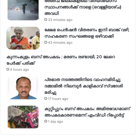
അഞ്ച് ജില്ലകളിലെ വിദ്യാഭ്യാസ
സ്ഥാപനങ്ങൾക്ക് നാളെ (വെള്ളിയാഴ്ച)
അവധി
33 minutes ago
ക്ഷേമ പെൻഷൻ വിതരണം ഇനി ബാങ്ക് വഴി;
സഹകരണ സംഘങ്ങളെ ഒഴിവാക്കി
43 minutes ago
കുന്നംകുളം ബസ് അപകടം ; മരണം രണ്ടായി, 20 ലേറെ
പേർക്ക് പരിക്ക്
4 hours ago
പ്രഭാത നടത്തത്തിനിടെ വാഹനമിടിച്ചു;
ദമ്മാമിൽ നിലമ്പുർ കാളികാവ് സ്വദേശി
മരിച്ചു
17 hours ago
കുറ്റിപ്പുറം ബസ് അപകടം: അമിതവേഗമാണ്
അപകടകാരണമെന്ന് എംവിഡി റിപ്പോർട്ട്
1 day ago