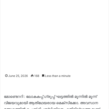
June 25, 2026
168
Less than a minute
മോണ്ടെററി : ലോകകപ്പ് ഗ്രൂപ്പ് ഘട്ടത്തിൽ മൂന്നിൽ മൂന്ന്
വിജയവുമായി ആതിഥേയരായ മെക്സിക്കോ. അവസാന