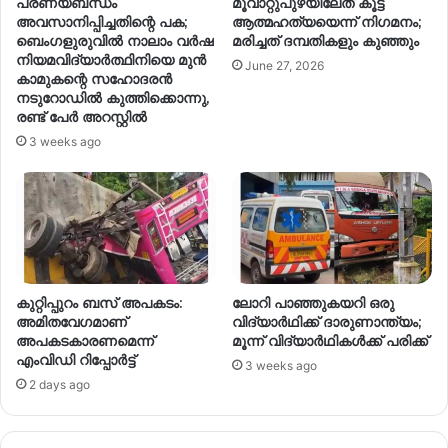
പ്രണയബന്ധം
മൂവാറ്റുപുഴയിലേത് കൂട്ട
അവസാനിപ്പിച്ചതിന്റെ പക;
ആത്മഹത്യയെന്ന് നിഗമനം;
ബെംഗളുരുവിൽ നാലാം വർഷ
മരിച്ചത് ദമ്പതികളും കുഞ്ഞും
നിയമവിദ്യാർത്ഥിനിയെ മുൻ
June 27, 2026
കാമുകന്റെ സഹോദരൻ
നടുറോഡിൽ കുത്തിക്കൊന്നു,
രണ്ട് പേർ അറസ്റ്റിൽ
3 weeks ago
കുറ്റിപ്പുറം ബസ് അപകടം:
ലോറി പാഞ്ഞുകയറി ഒരു
അമിതവേഗമാണ്
വിദ്യാര്‍ഥിക്ക് ദാരുണാന്ത്യം;
അപകടകാരണമെന്ന്
മൂന്ന് വിദ്യാര്‍ഥികള്‍ക്ക് പരിക്ക്
എംവിഡി റിപ്പോർട്ട്
3 weeks ago
2 days ago