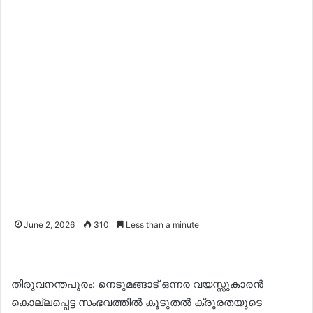
June 2, 2026
310
Less than a minute
തിരുവനന്തപുരം: നെടുമങ്ങാട് ഒന്നര വയസ്സുകാരൻ
കൊല്ലപ്പെട്ട സംഭവത്തിൽ കൂടുതൽ ക്രൂരതയുടെ