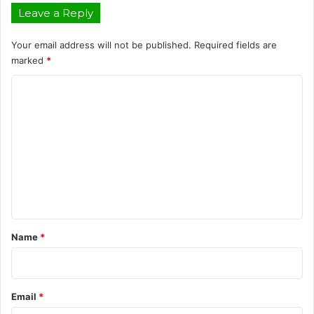
Leave a Reply
Your email address will not be published.
Required fields are
marked
*
C
o
m
m
e
n
t
*
Name
*
Email
*