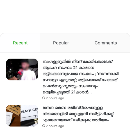
Recent
Popular
Comments
ബംഗളുരുവിൽ നിന്ന് കോഴിക്കോടേക്ക്
ആറംഗ സംഘം 21 കാരനെ
തട്ടിക്കൊണ്ടുപോയ സംഭവം ; ‘നഗ്നനാക്കി
ഫോട്ടോ എടുത്തു’; തട്ടിക്കൊണ്ട് പോയത്
പെണ്‍സുഹൃത്തും സംഘവും;
വെളിപ്പെടുത്തി 21കാരന്‍…
2 hours ago
ജനന-മരണ രജിസ്‌ട്രേഷനുളള
നിയമങ്ങളില്‍ മാറ്റം;ഇനി സര്‍ട്ടിഫിക്കറ്റ്
എങ്ങനെയാണ് ലഭിക്കുക; അറിയാം
2 hours ago