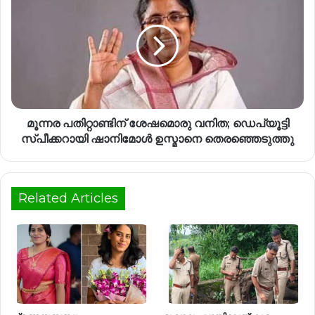
മൂന്നര പതിറ്റാണ്ടിന് ശേഷമൊരു വനിത; ഡെപ്യൂട്ടി
സ്പീക്കറായി ഷാനിമോൾ ഉസ്മാനെ തെരഞ്ഞെടുത്തു
Related Articles