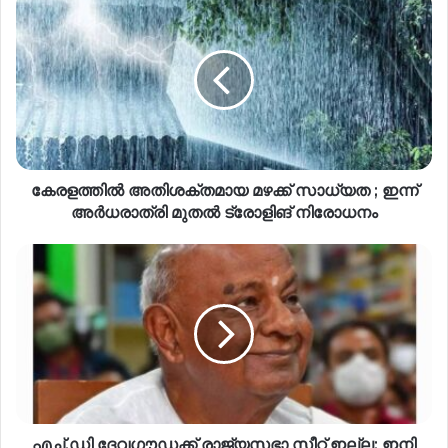
കേരളത്തിൽ അതിശക്തമായ മഴക്ക് സാധ്യത ; ഇന്ന്
അർധരാത്രി മുതൽ ട്രോളിങ് നിരോധനം
എച്ച്.ഡി ദേവഗൗഡക്ക് രാജ്യസഭാ സീറ്റ് ഇല്ല; ഇനി