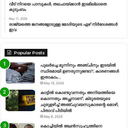
വീട് നിറയെ പാമ്പുകൾ, തലചായ്ക്കാൻ ഇടമില്ലാതെ
കുടുംബം
May 11, 2026
രാജ്യത്തെ ജനങ്ങളോടുള്ള മോദിയുടെ ഏഴ് നിര്‍ദേശങ്ങള്‍
ഇവ
Popular Posts
പുലർച്ചെ മൂന്നിനും അഞ്ചിനും ഇടയിൽ
സ്ഥിരമായി ഉണരുന്നുണ്ടോ?; കാരണങ്ങള്‍
ഇതാകാം…
May 15, 2026
കാട്ടിൽ കൊണ്ടുവന്നതും അനിയത്തിയെ
കൊന്നതും അച്ഛനാണ്’; ക്രൂരതയുടെ
ചുരുളഴിച്ച് അഞ്ചുവയസുകാരന്റെ മൊഴി,
പിതാവ് പിടിയിൽ
May 8, 2026
കൊച്ചിയിൽ ആൺസുഹൃത്തിനെ