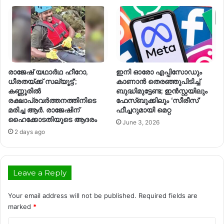
രാജേഷ് യഥാര്‍ഥ ഹീറോ,
ഇനി ഓരോ എപ്പിസോഡും
ധീരതയ്ക്ക് സല്യൂട്ട്’;
കാണാൻ തെരഞ്ഞുപിടിച്ച്
കണ്ണൂരിൽ
ബുദ്ധിമുട്ടേണ്ട; ഇൻസ്റ്റയിലും
രക്ഷാപ്രവര്‍ത്തനത്തിനിടെ
ഫേസ്ബുക്കിലും ‘സീരീസ്’
മരിച്ച ആര്‍. രാജേഷിന്
ഫീച്ചറുമായി മെറ്റ
ഹൈക്കോടതിയുടെ ആദരം
June 3, 2026
2 days ago
Leave a Reply
Your email address will not be published.
Required fields are
marked
*