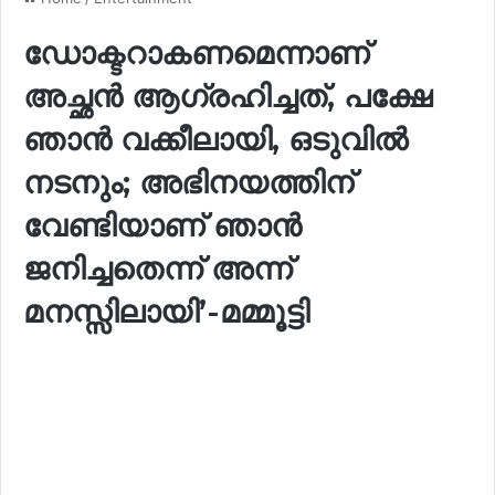
ഡോക്ടറാകണമെന്നാണ്
അച്ഛൻ ആഗ്രഹിച്ചത്, പക്ഷേ
ഞാൻ വക്കീലായി, ഒടുവിൽ
നടനും; അഭിനയത്തിന്
വേണ്ടിയാണ് ഞാൻ
ജനിച്ചതെന്ന് അന്ന്
മനസ്സിലായി’-മമ്മൂട്ടി