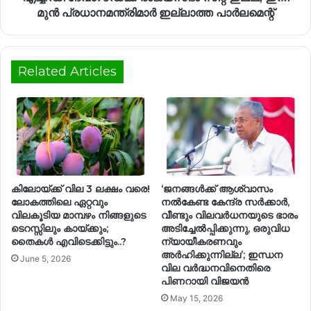
മുൻ പ്രധാനമന്ത്രിമാർ ഇല്ലാത്ത പാർലമെന്റ്
Related Articles
കിലോയ്ക്ക് വില 3 ലക്ഷം വരെ!
‘ജനങ്ങൾക്ക് ആശ്വാസം
ലോകത്തിലെ ഏറ്റവും
നൽകേണ്ട കേന്ദ്ര സർക്കാർ,
വിലകൂടിയ മാമ്പഴം നിങ്ങളുടെ
വീണ്ടും വിലവർധനയുടെ ഭാരം
ടെറസ്സിലും കായ്ക്കും;
അടിച്ചേൽപ്പിക്കുന്നു, ഒരുവിധ
തൈകൾ എവിടെക്കിട്ടും..?
ന്യായീകരണവും
അർഹിക്കുന്നില്ല’; ഇന്ധന
June 5, 2026
വില വർദ്ധനവിനെതിരെ
പിണറായി വിജയൻ
May 15, 2026