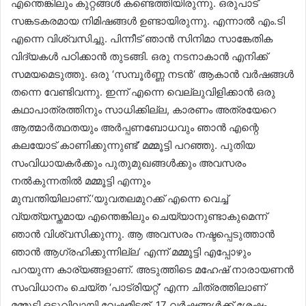
എന്തെങ്കിലും കുറ്റങ്ങൾ കണ്ടെത്തിയിരുന്നു. ഒരുപാട്
സങ്കടകരമായ നിമിഷങ്ങൾ ഉണ്ടായിരുന്നു. എന്നാൽ എം.ടി
എന്നെ വിശ്വസിച്ചു. പിന്നീട് ഞാൻ സിനിമാ സാങ്കേതിക
വിദ്യകൾ പഠിക്കാൻ തുടങ്ങി. ഒരു നടനാകാൻ എനിക്ക്
സമയമെടുത്തു. ഒരു ‘സമ്പൂർണ്ണ നടൻ’ ആകാൻ വർഷങ്ങൾ
തന്നെ വേണ്ടിവന്നു. ഇന്ന് എന്നെ വെല്ലുവിളിക്കാൻ ഒരു
കഥാപാത്രത്തിനും സാധിക്കില്ല, കാരണം അത്രയേറെ
ആത്മാർത്ഥതയും അർപ്പണബോധവും ഞാൻ എന്റെ
കലയോട് കാണിക്കുന്നുണ്ട്’ മമ്മൂട്ടി പറഞ്ഞു. പുതിയ
സംവിധായകർക്കും പുതുമുഖങ്ങൾക്കും അവസരം
നൽകുന്നതിൽ മമ്മൂട്ടി എന്നും
മുമ്പന്തിയിലാണ്.‘യുവതലമുറക്ക് എന്നെ വെച്ച്
വ്യത്യസ്തമായ എന്തെങ്കിലും ചെയ്യാനുണ്ടാകുമെന്ന്
ഞാൻ വിശ്വസിക്കുന്നു. ആ അവസരം നഷ്ടപ്പെടുത്താൻ
ഞാൻ ആഗ്രഹിക്കുന്നില്ല’ എന്ന് മമ്മൂട്ടി എപ്പോഴും
പറയുന്ന കാര്യങ്ങളാണ്. അടുത്തിടെ മഹേഷ് നാരായണൻ
സംവിധാനം ചെയ്ത ‘പാട്രിയറ്റ്’ എന്ന ചിത്രത്തിലാണ്
മമ്മൂട്ടി ഒടുവിലായി വേഷമിട്ടത്. 17 വർഷങ്ങൾക്ക് ശേഷം