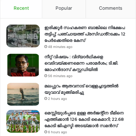
Recent
Popular
Comments
ഇരിക്കൂർ സഹകരണ ബാങ്കിലെ നിക്ഷേപ
തട്ടിപ്പ്; പഞ്ചായത്ത് പ്രസിഡൻ്റടക്കം 12
പേർക്കെതിരെ കേസ്
48 minutes ago
നീറ്റ് വിഷയം : വിദ്യാർഥികളെ
വെടിവയ്ക്കണമെന്ന പരാമർശം; ടി.ജി.
മോഹൻദാസ് കസ്റ്റഡിയിൽ
56 minutes ago
മലപ്പുറം ആതവനാട് വെള്ളച്ചാട്ടത്തില്‍
യുവാവ് മുങ്ങിമരിച്ചു
2 hours ago
മെസ്സിയുൾപ്പടെ ഉള്ള അർജന്റീന ടീമിനെ
എത്തിക്കാൻ 126 കോടി കൈമാറി; 22.68
കോടി ജിഎസ്ടി അടയ്ക്കാൻ സമൻസ്
6 hours ago