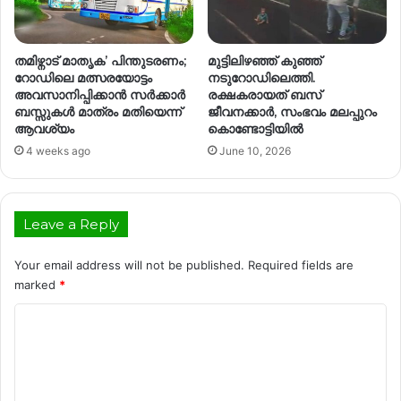
തമിഴ്നാട് മാതൃക’ പിന്തുടരണം;
മുട്ടിലിഴഞ്ഞ് കുഞ്ഞ്
റോഡിലെ മത്സരയോട്ടം
നടുറോഡിലെത്തി.
അവസാനിപ്പിക്കാൻ സർക്കാർ
രക്ഷകരായത് ബസ്
ബസ്സുകൾ മാത്രം മതിയെന്ന്
ജീവനക്കാർ, സംഭവം മലപ്പുറം
ആവശ്യം
കൊണ്ടോട്ടിയിൽ
4 weeks ago
June 10, 2026
Leave a Reply
Your email address will not be published.
Required fields are
marked
*
C
o
m
m