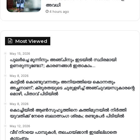
അവധി
4 hours ago
Most Viewed
May 15, 2026
പുലർച്ചെ മൂന്നിനും അഞ്ചിനും ഇടയിൽ സ്ഥിരമായി
ഉണരുന്നുണ്ടോ?; കാരണങ്ങള്‍ ഇതാകാം…
May 8, 2026
കാട്ടിൽ കൊണ്ടുവന്നതും അനിയത്തിയെ കൊന്നതും
അച്ഛനാണ്’; ക്രൂരതയുടെ ചുരുളഴിച്ച് അഞ്ചുവയസുകാരന്റെ
മൊഴി, പിതാവ് പിടിയിൽ
May 8, 2026
കൊച്ചിയിൽ ആൺസുഹൃത്തിനെ കത്തിമുനയിൽ നിർത്തി
യുവതിക്ക് നേരെ ബലാത്സംഗ​ ശ്രമം; രണ്ടുപേർ പിടിയിൽ
May 12, 2026
വീട് നിറയെ പാമ്പുകൾ, തലചായ്ക്കാൻ ഇടമില്ലാതെ
കുടുംബം