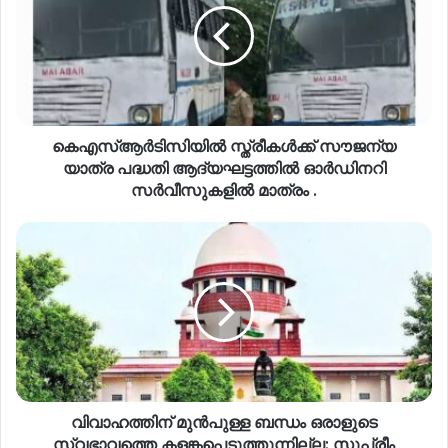
കെഎസ്ആർടിസിയിൽ സ്ത്രീകൾക്ക് സൗജന്യ
യാത്ര പദ്ധതി ആദ്യഘട്ടത്തിൽ ഓർഡിനറി
സർവീസുകളിൽ മാത്രം .
വിവാഹത്തിന് മുൻപുള്ള ബന്ധം ഒരാളുടെ
സ്വഭാവത്തെ കളങ്കപ്പെടുത്തുന്നില്ല; സുപ്രീം