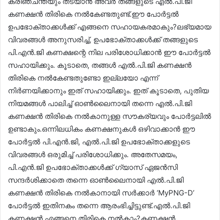
കരിഞ്ചന്തയും തടയാൻ അവർ തങ്ങളുടെ എൽ.പി.ജി
കണക്ഷൻ തിരികെ നൽകേണ്ടതുണ്ട്.ഈ പോർട്ടൽ
ഉപഭോക്താക്കൾക്ക് എങ്ങനെ സഹായകരമാകും?ലഭ്യമായ
വിവരങ്ങൾ അനുസരിച്ച്, ഉപഭോക്താക്കൾക്ക് തങ്ങളുടെ
പി.എൻ.ജി കണക്ഷന്റെ നില പരിശോധിക്കാൻ ഈ പോർട്ടൽ
സഹായിക്കും. കൂടാതെ, തങ്ങൾ എൽ.പി.ജി കണക്ഷൻ
തിരികെ നൽകേണ്ടതുണ്ടോ ഇല്ലയോ എന്ന്
നിർണയിക്കാനും ഇത് സഹായിക്കും. ഇത് കൂടാതെ, പുതിയ
നിയമങ്ങൾ പാലിച്ച് ഓൺലൈനായി തന്നെ എൽ.പി.ജി
കണക്ഷൻ തിരികെ നൽകാനുള്ള സൗകര്യവും പോർട്ടലിൽ
ഉണ്ടാകും.ഒന്നിലധികം കണക്ഷനുകൾ ഒഴിവാക്കാൻ ഈ
പോർട്ടൽ പി.എൻ.ജി, എൽ.പി.ജി ഉപഭോക്താക്കളുടെ
വിവരങ്ങൾ ഒരുമിച്ച് പരിശോധിക്കും. അതേസമയം,
പി.എൻ.ജി ഉപഭോക്താക്കൾക്ക് ഗ്യാസ് ഏജൻസി
സന്ദർശിക്കാതെ തന്നെ ഓൺലൈനായി എൽ.പി.ജി
കണക്ഷൻ തിരികെ നൽകാനായി സർക്കാർ ‘MyPNG-D’
പോർട്ടൽ ഇതിനകം തന്നെ ആരംഭിച്ചിട്ടുണ്ട്.എൽ.പി.ജി
കണക്ഷൻ എങ്ങനെ തിരികെ നൽകാം?കണക്ഷൻ