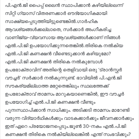
പി.എൻ.ജി പൈപ്പ് ലൈൻ സ്ഥാപിക്കാൻ കഴിയില്ലെന്ന്
സിറ്റി ഗ്യാസ് വിതരണക്കാർ ഔദ്യോഗികമായി
സാക്ഷ്യപ്പെടുത്തിയിട്ടുണ്ടെങ്കിൽ.ഗാർഹിക
ആവശ്യങ്ങൾക്കല്ലാതെ, സർക്കാർ അംഗീകരിച്ച
വാണിജ്യ-വ്യവസായ ആവശ്യങ്ങൾക്കാണ് നിങ്ങൾ
എൽ.പി.ജി ഉപയോഗിക്കുന്നതെങ്കിൽ.തിരികെ നൽകിയ
എൽ.പി.ജി കണക്ഷൻ വീണ്ടെടുക്കാൻ കഴിയുമോ?
എൽ.പി.ജി കണക്ഷൻ തിരികെ നൽകുമ്പോൾ
ഉപഭോക്താവിന് അതിന്റെ തെളിവായി ഒരു ‘ട്രാൻസ്ഫർ
വൗച്ചർ’ സർക്കാർ നൽകുന്നുണ്ട്. ഭാവിയിൽ പി.എൻ.ജി
സൗകര്യമില്ലാത്ത മറ്റേതെങ്കിലും സ്ഥലത്തേക്ക്
ഉപഭോക്താവ് താമസം മാറുകയാണെങ്കിൽ, ഈ വൗച്ചർ
ഉപയോഗിച്ച് എൽ.പി.ജി കണക്ഷൻ വീണ്ടും
പുനഃസ്ഥാപിക്കാൻ സാധിക്കും. അടിക്കടി താമസം മാറേണ്ടി
വരുന്ന വിദ്യാർഥികൾക്കും വാടകക്കാർക്കും ജീവനക്കാർക്കും
ഇത് ഏറെ പ്രയോജനപ്പെടും.ജൂൺ 30-നകം എൽ.പി.ജി
കണക്ഷൻ തിരികെ നൽകിയില്ലെങ്കിൽ എന്ത് സംഭവിക്കും?