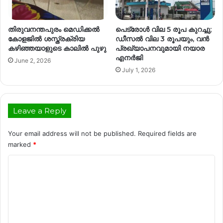
തിരുവനന്തപുരം മെഡിക്കൽ
പെട്രോള്‍ വില 5 രൂപ കുറച്ചു;
കോളജിൽ ശസ്ത്രക്രിയ
ഡീസല്‍ വില 3 രൂപയും, വന്‍
കഴിഞ്ഞയാളുടെ കാലിൽ പുഴു
പ്രഖ്യാപനവുമായി നയാര
എനര്‍ജി
June 2, 2026
July 1, 2026
Leave a Reply
Your email address will not be published.
Required fields are
marked
*
C
o
m
m
e