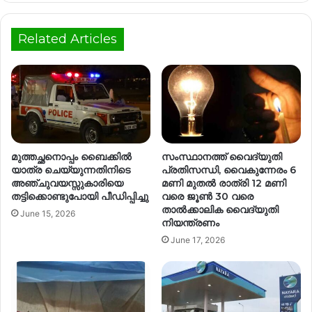
Related Articles
മുത്തച്ഛനൊപ്പം ബൈക്കിൽ
സംസ്ഥാനത്ത് വൈദ്യുതി
യാത്ര ചെയ്യുന്നതിനിടെ
പ്രതിസന്ധി, വൈകുന്നേരം 6
അഞ്ചുവയസ്സുകാരിയെ
മണി മുതൽ രാത്രി 12 മണി
തട്ടിക്കൊണ്ടുപോയി പീഡിപ്പിച്ചു
വരെ ജൂൺ 30 വരെ
താൽക്കാലിക വൈദ്യുതി
June 15, 2026
നിയന്ത്രണം
June 17, 2026