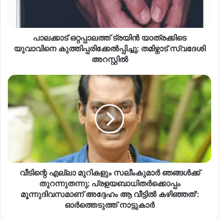
പാലക്കാട്‌ ഒറ്റപ്പാലത്ത് ട്രയിൻ യാത്രക്കിടെ
യുവാവിനെ കുത്തിപ്പരിക്കേൽപ്പിച്ചു; തമിഴ്നാട് സ്വദേശി
അറസ്റ്റിൽ
വീടിന്റെ എല്ലാ മുറികളും സലീംകുമാർ ഞങ്ങൾക്ക്
തുറന്നുതന്നു; പ്രളയബാധിതർക്കൊപ്പം
മൂന്നുദിവസമാണ് അദ്ദേഹം ആ വീട്ടിൽ കഴിഞ്ഞത്':
ഓർത്തെടുത്ത് നാട്ടുകാർ