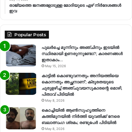
രാജ്യത്തെ ജനങ്ങളോടുള്ള മോദിയുടെ ഏഴ് നിര്‍ദേശങ്ങള്‍
ഇവ
Popular Posts
പുലർച്ചെ മൂന്നിനും അഞ്ചിനും ഇടയിൽ
സ്ഥിരമായി ഉണരുന്നുണ്ടോ?; കാരണങ്ങള്‍
ഇതാകാം…
May 15, 2026
കാട്ടിൽ കൊണ്ടുവന്നതും അനിയത്തിയെ
കൊന്നതും അച്ഛനാണ്’; ക്രൂരതയുടെ
ചുരുളഴിച്ച് അഞ്ചുവയസുകാരന്റെ മൊഴി,
പിതാവ് പിടിയിൽ
May 8, 2026
കൊച്ചിയിൽ ആൺസുഹൃത്തിനെ
കത്തിമുനയിൽ നിർത്തി യുവതിക്ക് നേരെ
ബലാത്സംഗ​ ശ്രമം; രണ്ടുപേർ പിടിയിൽ
May 8, 2026