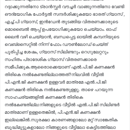
റദ്ദാക്കുന്നതിനോ ട്രാൻസ്ഫർ വൗച്ചർ വാങ്ങുന്നതിനോ വേണ്ടി
ഔദ്യോഗിക പോർട്ടൽ സന്ദർശിക്കുകയോ ഭാരത് ഗ്യാസ് ,
എച്ച്.പി ഗ്യാസ്, ഇൻഡേൻ തുടങ്ങിയ വിതരണക്കാരുടെ
മൊബൈൽ ആപ്പ് ഉപയോഗിക്കുകയോ ചെയ്യാം. ഓഫ്
ലൈൻ വഴി ചെയ്യാൻ, ബന്ധപ്പെട്ട ഓയിൽ കമ്പനിയുടെ
വെബ്‌സൈറ്റിൽ നിന്ന് ഫോം ഡൗൺലോഡ് ചെയ്ത്
പൂരിപ്പിച്ച ശേഷം, ഗ്യാസ് സിലിണ്ടറും റെഗുലേറ്ററും
സഹിതം പ്രാദേശിക ഗ്യാസ് വിതരണക്കാരെ
സമീപിക്കുക.ആരെൊക്കെയാണ് എൽ.പി.ജി കണക്ഷൻ
തിരികെ നൽകേണ്ടതില്ലാത്തത്?നിലവിൽ വീട്ടിൽ
പി.എൻ.ജി കണക്ഷൻ ഉള്ളവർ മാത്രമേ എൽ.പി.ജി
കണക്ഷൻ തിരികെ നൽകേണ്ടതുള്ളൂ. താഴെ പറയുന്ന
സാഹചര്യങ്ങളിൽ കണക്ഷൻ തിരികെ
നൽകേണ്ടതില്ല:നിങ്ങളുടെ വീട്ടിൽ എൽ.പി.ജി സിലിണ്ടർ
മാത്രമാണ് ഉള്ളതെങ്കിൽ, പി.എൻ.ജി കണക്ഷൻ
ഇല്ലെങ്കിൽ.സുരക്ഷാ കാരണങ്ങളാലോ മറ്റ് സാങ്കേതിക
ബുദ്ധിമുട്ടുകളാലോ നിങ്ങളുടെ വീട്ടിലോ കെട്ടിടത്തിലോ