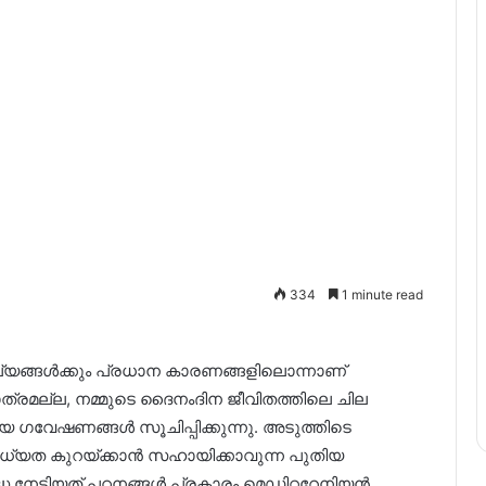
334
1 minute read
്യങ്ങൾക്കും പ്രധാന കാരണങ്ങളിലൊന്നാണ്
് മാത്രമല്ല, നമ്മുടെ ദൈനംദിന ജീവിതത്തിലെ ചില
തിയ ഗവേഷണങ്ങൾ സൂചിപ്പിക്കുന്നു. അടുത്തിടെ
 സാധ്യത കുറയ്ക്കാൻ സഹായിക്കാവുന്ന പുതിയ
ദ്ധ നേടിയത്.പഠനങ്ങൾ പ്രകാരം മെഡിറ്ററേനിയൻ