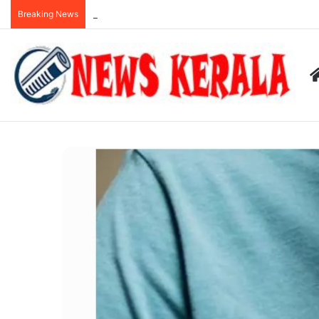
Breaking News
കുറ്റിപ്പുറം ബസ് അപകടം: അമിതവേഗമാണ് അപകടകാ