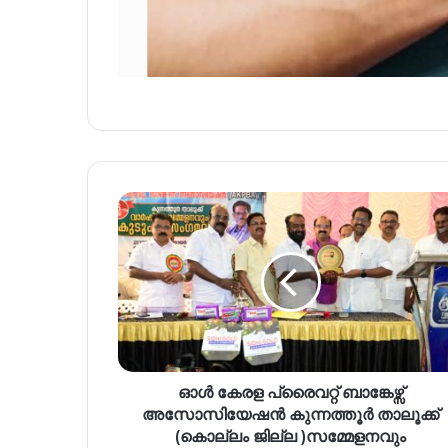
ഓൾ കേരള പ്രൈവറ്റ് ബാങ്കേഴ്സ്
അസോസിയേഷൻ കുന്നത്തൂർ താലൂക്ക്
(കൊല്ലം ജില്ല )സമ്മേളനവും