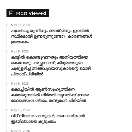
Most Viewed
May 15, 2026
പുലർച്ചെ മൂന്നിനും അഞ്ചിനും ഇടയിൽ
സ്ഥിരമായി ഉണരുന്നുണ്ടോ?; കാരണങ്ങള്‍
ഇതാകാം…
May 8, 2026
കാട്ടിൽ കൊണ്ടുവന്നതും അനിയത്തിയെ
കൊന്നതും അച്ഛനാണ്’; ക്രൂരതയുടെ
ചുരുളഴിച്ച് അഞ്ചുവയസുകാരന്റെ മൊഴി,
പിതാവ് പിടിയിൽ
May 8, 2026
കൊച്ചിയിൽ ആൺസുഹൃത്തിനെ
കത്തിമുനയിൽ നിർത്തി യുവതിക്ക് നേരെ
ബലാത്സംഗ​ ശ്രമം; രണ്ടുപേർ പിടിയിൽ
May 12, 2026
വീട് നിറയെ പാമ്പുകൾ, തലചായ്ക്കാൻ
ഇടമില്ലാതെ കുടുംബം
May 11, 2026