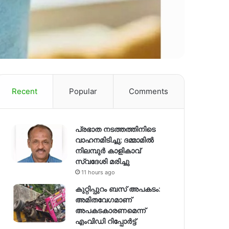
Recent
Popular
Comments
പ്രഭാത നടത്തത്തിനിടെ
വാഹനമിടിച്ചു; ദമ്മാമിൽ
നിലമ്പുർ കാളികാവ്
സ്വദേശി മരിച്ചു
11 hours ago
കുറ്റിപ്പുറം ബസ് അപകടം:
അമിതവേഗമാണ്
അപകടകാരണമെന്ന്
എംവിഡി റിപ്പോർട്ട്