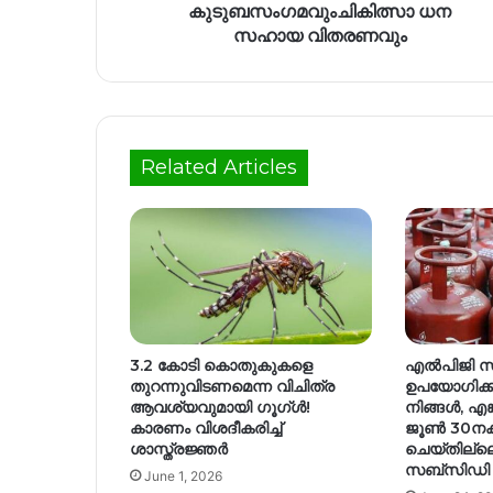
കുടുബസംഗമവുംചികിത്സാ ധന
സഹായ വിതരണവും
Related Articles
3.2 കോടി കൊതുകുകളെ
എൽപിജി സി
തുറന്നുവിടണമെന്ന വിചിത്ര
ഉപയോഗിക്
ആവശ്യവുമായി ഗൂഗ്ൾ!
നിങ്ങൾ, എങ്
കാരണം വിശദീകരിച്ച്
ജൂൺ 30നകം
ശാസ്ത്രജ്ഞർ
ചെയ്തില്ല
സബ്‌സിഡി മ
June 1, 2026