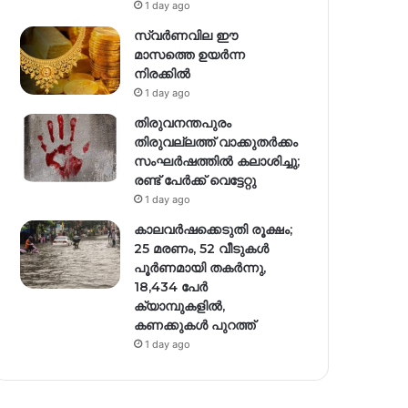
1 day ago
സ്വര്‍ണവില ഈ
മാസത്തെ ഉയര്‍ന്ന
നിരക്കില്‍
1 day ago
തിരുവനന്തപുരം
തിരുവല്ലത്ത് വാക്കുതർക്കം
സംഘർഷത്തിൽ കലാശിച്ചു;
രണ്ട് പേർക്ക് വെട്ടേറ്റു
1 day ago
കാലവർഷക്കെടുതി രൂക്ഷം;
25 മരണം, 52 വീ‌ടുകൾ
പൂർണമായി തകർന്നു,
18,434 പേർ
ക്യാമ്പുകളിൽ,
കണക്കുകൾ പുറത്ത്
1 day ago