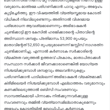
ബിസിനസിൽ നിന്നോ മറ്റ് സ്രോതസുകളിൽ നിന്നോ ഉള്ള
വരുമാനം മാത്രമേ പരിഗണിക്കാൻ പാവൂ എന്നും അദ്ദേഹം
കൂട്ടിച്ചേർത്തു. ഈ വിഷയത്തിൽ വ്യത്യസ്തമായ കോടതി
വിധികൾ നിലവിലുണ്ടെന്നും അതിനാൽ വിശദമായ
പരിശോധന ആവശ്യമാണെന്നും അഭിഭാഷകൻ
ചൂണ്ടിക്കാട്ടി.ഈ കേസിൽ ഹരജിക്കാരന്റെ പിതാവിന്റെ
അടിസ്ഥാന ശമ്പളം പ്രതിമാസം 53,900 രൂപയും
മാതാവിന്റേത് 52,650 രൂപയുമാണെന്ന് ജസ്റ്റിസ് നാഗരത്‌ന
ചൂണ്ടിക്കാണിച്ചു. എന്നാൽ കർണാടക സർക്കാരിന്റെ
വ്യക്തത വരുത്തൽ ഉത്തരവ് പ്രകാരം, മാതാപിതാക്കൾ
സംസ്ഥാന സർക്കാർ ജീവനക്കാരാണെങ്കിൽ യോഗ്യത
നിശ്ചയിക്കുമ്പോൾ ശമ്പളവും അലവൻസുകളും
പരിഗണിക്കാൻ പാടില്ലെന്ന് അഭിഭാഷകൻ വ്യക്തമാക്കി.
ക്രീമിലെയർ നിശ്ചയിക്കുമ്പോൾ എല്ലാത്തരം വരുമാനവും
കണക്കിലെടുത്താൽ ഒബിസി സംവരണവും
സാമ്പത്തികമായി പിന്നാക്കം നിൽക്കുന്നവർക്കുള്ള
സംവരണവും തമ്മിൽ വ്യത്യാസമില്ലാതാകുമെന്നും
അദ്ദേഹം കോടതിയിൽ ബോധിപ്പിച്ചു.കർണാടക