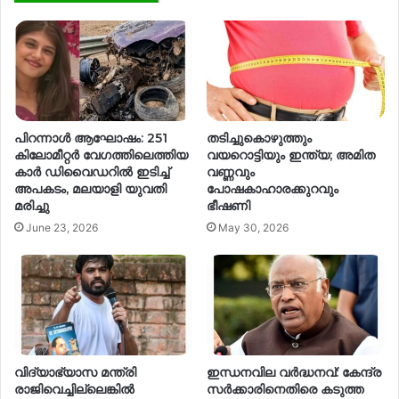
പിറന്നാൾ ആഘോഷം: 251
തടിച്ചുകൊഴുത്തും
കിലോമീറ്റർ വേഗത്തിലെത്തിയ
വയറൊട്ടിയും ഇന്ത്യ; അമിത
കാർ ഡിവൈഡറിൽ ഇടിച്ച്
വണ്ണവും
അപകടം, മലയാളി യുവതി
പോഷകാഹാരക്കുറവും
മരിച്ചു
ഭീഷണി
June 23, 2026
May 30, 2026
വിദ്യാഭ്യാസ മന്ത്രി
ഇന്ധനവില വർദ്ധനവ്: കേന്ദ്ര
രാജിവെച്ചില്ലെങ്കിൽ
സർക്കാരിനെതിരെ കടുത്ത