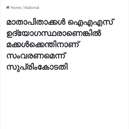
Home
/
National
മാതാപിതാക്കൾ ഐഎഎസ്
ഉദ്യോഗസ്ഥരാണെങ്കിൽ
മക്കൾക്കെന്തിനാണ്
സംവരണമെന്ന്
സുപ്രിംകോടതി