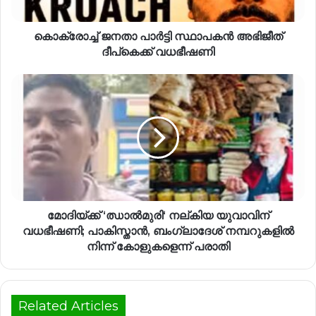
കൊക്രോച്ച് ജനതാ പാർട്ടി സ്ഥാപകൻ അഭിജീത്
ദീപ്കെക്ക് വധഭീഷണി
മോദിയ്ക്ക് ‘ഝാൽമുരി‘ നല്കിയ യുവാവിന്
വധഭീഷണി; പാകിസ്താൻ, ബംഗ്ലാദേശ് നമ്പറുകളിൽ
നിന്ന് കോളുകളെന്ന് പരാതി
Related Articles