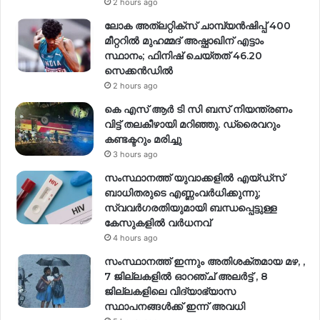
2 hours ago
ലോക അത്‌ലറ്റിക്‌സ് ചാമ്പ്യൻഷിപ്പ് 400
മീറ്ററിൽ മുഹമ്മദ് അഷ്ഫാഖിന് എട്ടാം
സ്ഥാനം; ഫിനിഷ് ചെയ്തത് 46.20
സെക്കൻഡിൽ
2 hours ago
കെ എസ് ആർ ടി സി ബസ് നിയന്ത്രണം
വിട്ട് തലകീഴായി മറിഞ്ഞു. ഡ്രൈവറും
കണ്ടക്ടറും മരിച്ചു
3 hours ago
സംസ്ഥാനത്ത് യുവാക്കളിൽ എയ്ഡ്സ്
ബാധിതരുടെ എണ്ണംവർധിക്കുന്നു;
സ്വവർഗരതിയുമായി ബന്ധപ്പെട്ടുള്ള
കേസുകളിൽ വര്‍ധനവ്
4 hours ago
സംസ്ഥാനത്ത് ഇന്നും അതിശക്തമായ മഴ, ,
7 ജില്ലകളിൽ ഓറഞ്ച് അലർട്ട് , 8
ജില്ലകളിലെ വിദ്യാഭ്യാസ
സ്ഥാപനങ്ങൾക്ക് ഇന്ന് അവധി