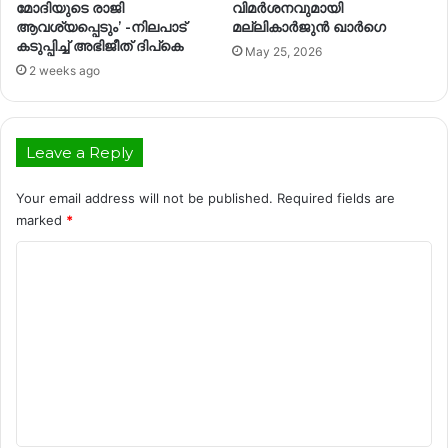
മോദിയുടെ രാജി
വിമർശനവുമായി
ആവശ്യപ്പെടും’ -നിലപാട്
മല്ലികാർജുൻ ഖാർഗെ
കടുപ്പിച്ച് അഭിജീത് ദിപ്കെ
May 25, 2026
2 weeks ago
Leave a Reply
Your email address will not be published.
Required fields are
marked
*
C
o
m
m
e
n
t