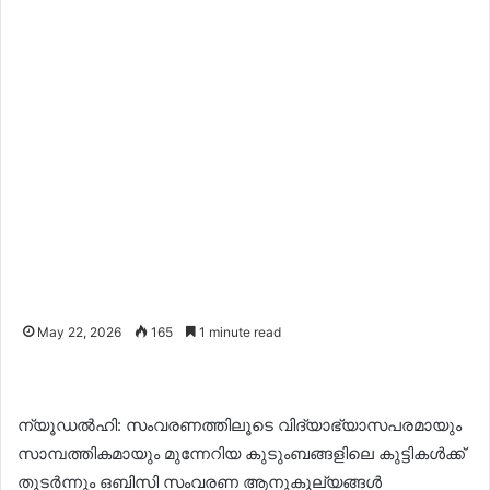
May 22, 2026
165
1 minute read
ന്യൂഡൽഹി: സംവരണത്തിലൂടെ വിദ്യാഭ്യാസപരമായും
സാമ്പത്തികമായും മുന്നേറിയ കുടുംബങ്ങളിലെ കുട്ടികൾക്ക്
തുടർന്നും ഒബിസി സംവരണ ആനുകൂല്യങ്ങൾ