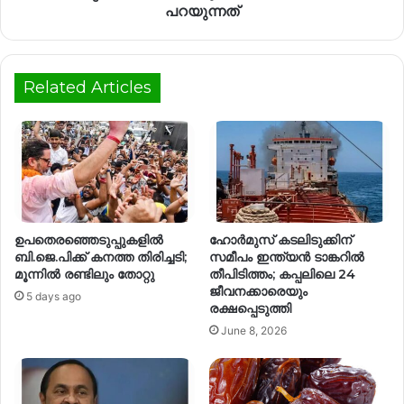
പറയുന്നത്
Related Articles
ഉപതെരഞ്ഞെടുപ്പുകളിൽ
ഹോര്‍മുസ് കടലിടുക്കിന്
ബി.ജെ.പിക്ക് കനത്ത തിരിച്ചടി;
സമീപം ഇന്ത്യന്‍ ടാങ്കറില്‍
മൂന്നിൽ രണ്ടിലും തോറ്റു
തീപിടിത്തം; കപ്പലിലെ 24
ജീവനക്കാരെയും
5 days ago
രക്ഷപ്പെടുത്തി
June 8, 2026