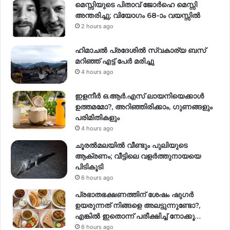
മെസ്സിയുടെ പിതാവ് ജോർഹെ മെസ്സി
അന്തരിച്ചു; വിയോഗം 68-ാം വയസ്സിൽ
2 hours ago
ഹിമാചല്‍ പ്രദേശില്‍ സ്വകാര്യ ബസ്
മറിഞ്ഞ് എട്ട് പേര്‍ മരിച്ചു
4 hours ago
ഇളനീർ ഒ.ആർ.എസ് ലായനിയെക്കാൾ
ഉത്തമമോ?, അറിഞ്ഞിരിക്കാം, ഗുണങ്ങളും
പരിമിതികളും
4 hours ago
ചൂരൽമലയിൽ വീണ്ടും പുലിയുടെ
ആക്രണം; വീട്ടിലെ വളർത്തുനായയെ
പിടികൂടി
6 hours ago
പ്രഭാതഭക്ഷണത്തിന് ശേഷം ഷുഗർ
ഉയരുന്നത് നിങ്ങളെ അലട്ടുന്നുണ്ടോ?,
എങ്കിൽ ഇതൊന്ന് പരീക്ഷിച്ച് നോക്കൂ…
6 hours ago