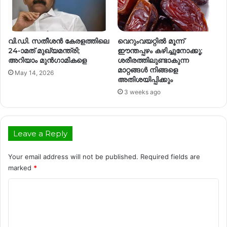
വി.ഡി. സതീശൻ കേരളത്തിലെ
വെറുംവയറ്റിൽ മൂന്ന്
24-ാമത് മുഖ്യമന്ത്രി;
ഈന്തപ്പഴം കഴിച്ചുനോക്കൂ;
അറിയാം മുൻഗാമികളെ
ശരീരത്തിലുണ്ടാകുന്ന
മാറ്റങ്ങൾ നിങ്ങളെ
May 14, 2026
അതിശയിപ്പിക്കും
3 weeks ago
Leave a Reply
Your email address will not be published.
Required fields are
marked
*
C
o
m