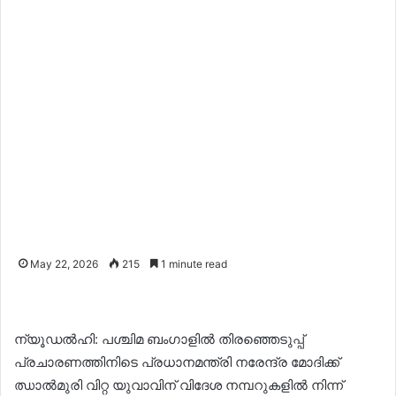
May 22, 2026
215
1 minute read
ന്യൂഡൽഹി: പശ്ചിമ ബംഗാളിൽ തിരഞ്ഞെടുപ്പ്
പ്രചാരണത്തിനിടെ പ്രധാനമന്ത്രി നരേന്ദ്ര മോദിക്ക്
ഝാൽമുരി വിറ്റ യുവാവിന് വിദേശ നമ്പറുകളിൽ നിന്ന്