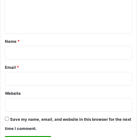
m
e
n
t
*
Name
*
Email
*
Website
Save my name, email, and website in this browser for the next
time I comment.