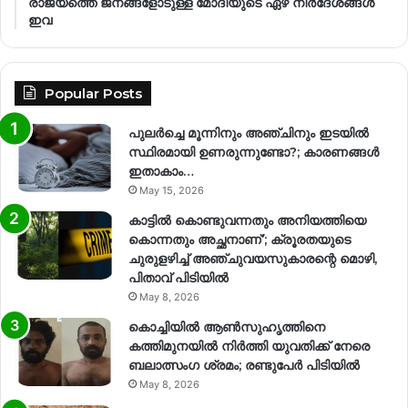
രാജ്യത്തെ ജനങ്ങളോടുള്ള മോദിയുടെ ഏഴ് നിര്‍ദേശങ്ങള്‍
ഇവ
Popular Posts
പുലർച്ചെ മൂന്നിനും അഞ്ചിനും ഇടയിൽ
സ്ഥിരമായി ഉണരുന്നുണ്ടോ?; കാരണങ്ങള്‍
ഇതാകാം…
May 15, 2026
കാട്ടിൽ കൊണ്ടുവന്നതും അനിയത്തിയെ
കൊന്നതും അച്ഛനാണ്’; ക്രൂരതയുടെ
ചുരുളഴിച്ച് അഞ്ചുവയസുകാരന്റെ മൊഴി,
പിതാവ് പിടിയിൽ
May 8, 2026
കൊച്ചിയിൽ ആൺസുഹൃത്തിനെ
കത്തിമുനയിൽ നിർത്തി യുവതിക്ക് നേരെ
ബലാത്സംഗ​ ശ്രമം; രണ്ടുപേർ പിടിയിൽ
May 8, 2026