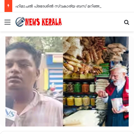
ഹിമാചല്‍ പ്രദേശില്‍ സ്വകാര്യ ബസ് മറിഞ്ഞ് എട്ട് പേര്‍ മരിച്ചു
Menu
Se