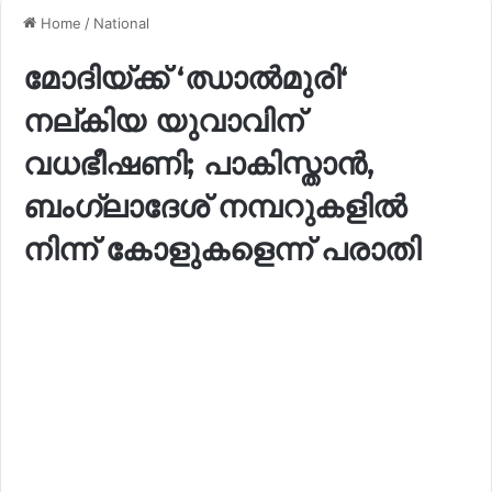
Home
/
National
മോദിയ്ക്ക് ‘ഝാൽമുരി‘
നല്കിയ യുവാവിന്
വധഭീഷണി; പാകിസ്താൻ,
ബംഗ്ലാദേശ് നമ്പറുകളിൽ
നിന്ന് കോളുകളെന്ന് പരാതി