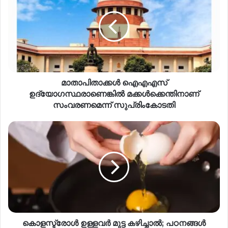
മാതാപിതാക്കൾ ഐഎഎസ്
ഉദ്യോഗസ്ഥരാണെങ്കിൽ മക്കൾക്കെന്തിനാണ്
സംവരണമെന്ന് സുപ്രിംകോടതി
കൊളസ്ട്രോൾ ഉള്ളവർ മുട്ട കഴിച്ചാൽ; പഠനങ്ങൾ