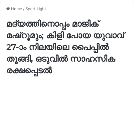
Home
/
Sport Light
മദ്യത്തിനൊപ്പം മാജിക്
മഷ്റൂമും; കിളി പോയ യുവാവ്
27-ാം നിലയിലെ പൈപ്പിൽ
തൂങ്ങി, ഒടുവിൽ സാഹസിക
രക്ഷപ്പെടൽ