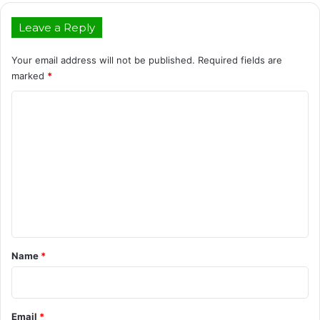
Leave a Reply
Your email address will not be published.
Required fields are
marked
*
C
o
m
m
e
n
t
*
Name
*
Email
*