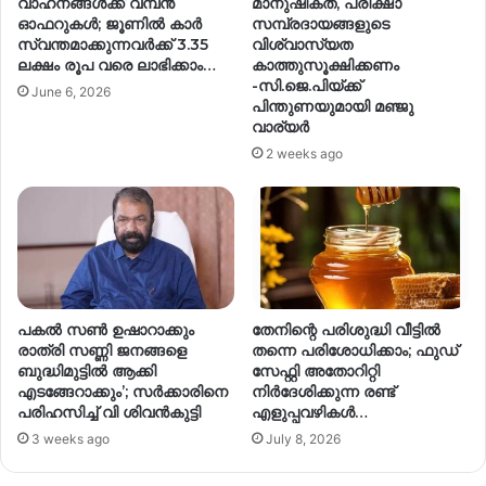
വാഹനങ്ങൾക്ക് വമ്പൻ
മാനുഷികത, പരീക്ഷാ
ഓഫറുകൾ; ജൂണിൽ കാർ
സമ്പ്രദായങ്ങളുടെ
സ്വന്തമാക്കുന്നവർക്ക് 3.35
വിശ്വാസ്യത
ലക്ഷം രൂപ വരെ ലാഭിക്കാം…
കാത്തുസൂക്ഷിക്കണം
-സി.ജെ.പിയ്ക്ക്
June 6, 2026
പിന്തുണയുമായി മഞ്ജു
വാര്യർ
2 weeks ago
പകല്‍ സണ്‍ ഉഷാറാക്കും
തേനിന്റെ പരിശുദ്ധി വീട്ടിൽ
രാത്രി സണ്ണി ജനങ്ങളെ
തന്നെ പരിശോധിക്കാം; ഫുഡ്
ബുദ്ധിമുട്ടിൽ ആക്കി
സേഫ്റ്റി അതോറിറ്റി
എടങ്ങേറാക്കും’; സർക്കാരിനെ
നിർദേശിക്കുന്ന രണ്ട്
പരിഹസിച്ച് വി ശിവൻകുട്ടി
എളുപ്പവഴികൾ…
3 weeks ago
July 8, 2026