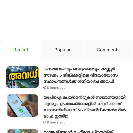
Recent
Popular
Comments
കനത്ത മഴയും വെള്ളക്കെട്ടും; കണ്ണൂർ
അടക്കം 5 ജില്ലകളിലെ വിദ്യാഭ്യാസ
സ്ഥാപനങ്ങള്‍ക്ക് ശനിയാഴ്ച അവധി
8 hours ago
യുപിഐ പേയ്മെന്‍റുകൾ സൗജന്യമായി
തുടരും; ഉപഭോക്താക്കളിൽ നിന്ന് ചാർജ്
ഈടാക്കില്ലെന്ന് പെയ്മെന്‍റ് കൗൺസിൽ
ഓഫ് ഇന്ത്യ
8 hours ago
രാജേഷ് യഥാര്‍ഥ ഹീറോ, ധീരതയ്ക്ക്