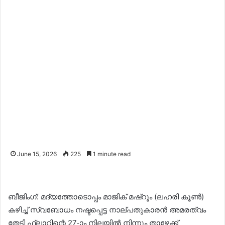
June 15, 2026
225
1 minute read
ബീജിംഗ്: മദ്യത്തോടൊപ്പം മാജിക് മഷ്റൂം (ലഹരി കൂൺ)
കഴിച്ച് സ്വബോധം നഷ്ടപ്പെട്ട നാല്പതുകാരൻ അമരത്വം
തേടി ഫ്ലാറ്റിന്റെ 27-ാം നിലയിൽ നിന്നും താഴേക്ക്