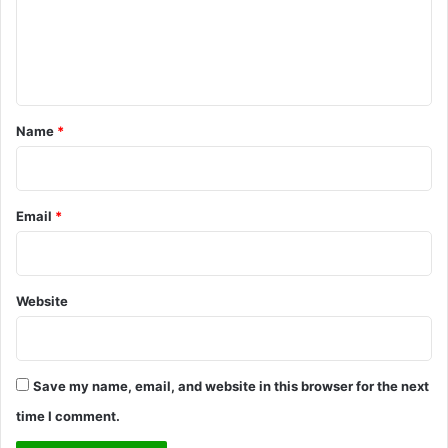
m
e
n
t
*
Name
*
Email
*
Website
Save my name, email, and website in this browser for the next
time I comment.