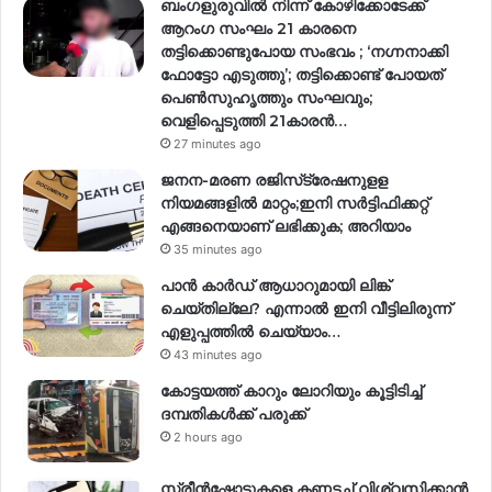
ബംഗളുരുവിൽ നിന്ന് കോഴിക്കോടേക്ക്
ആറംഗ സംഘം 21 കാരനെ
തട്ടിക്കൊണ്ടുപോയ സംഭവം ; ‘നഗ്നനാക്കി
ഫോട്ടോ എടുത്തു’; തട്ടിക്കൊണ്ട് പോയത്
പെണ്‍സുഹൃത്തും സംഘവും;
വെളിപ്പെടുത്തി 21കാരന്‍…
27 minutes ago
ജനന-മരണ രജിസ്‌ട്രേഷനുളള
നിയമങ്ങളില്‍ മാറ്റം;ഇനി സര്‍ട്ടിഫിക്കറ്റ്
എങ്ങനെയാണ് ലഭിക്കുക; അറിയാം
35 minutes ago
പാൻ കാർഡ് ആധാറുമായി ലിങ്ക്
ചെയ്തില്ലേ? എന്നാൽ ഇനി വീട്ടിലിരുന്ന്
എളുപ്പത്തിൽ ചെയ്യാം…
43 minutes ago
കോട്ടയത്ത് കാറും ലോറിയും കൂട്ടിടിച്ച്
ദമ്പതികള്‍ക്ക് പരുക്ക്
2 hours ago
സ്ക്രീൻഷോട്ടുകളെ കണ്ണടച്ച് വിശ്വസിക്കാൻ