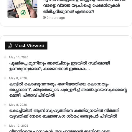
വരട്ടെ: വ്യാജ യു.പി.ഐ പേമെന്‍റുകൾ
തിരിച്ചറിയുന്നത് എങ്ങനെ?
2 hours ago
Most Viewed
May 15, 2026
പുലർച്ചെ മൂന്നിനും അഞ്ചിനും ഇടയിൽ സ്ഥിരമായി
ഉണരുന്നുണ്ടോ?; കാരണങ്ങള്‍ ഇതാകാം…
May 8, 2026
കാട്ടിൽ കൊണ്ടുവന്നതും അനിയത്തിയെ കൊന്നതും
അച്ഛനാണ്’; ക്രൂരതയുടെ ചുരുളഴിച്ച് അഞ്ചുവയസുകാരന്റെ
മൊഴി, പിതാവ് പിടിയിൽ
May 8, 2026
കൊച്ചിയിൽ ആൺസുഹൃത്തിനെ കത്തിമുനയിൽ നിർത്തി
യുവതിക്ക് നേരെ ബലാത്സംഗ​ ശ്രമം; രണ്ടുപേർ പിടിയിൽ
May 12, 2026
വീട് നിറയെ പാമ്പുകൾ, തലചായ്ക്കാൻ ഇടമില്ലാതെ