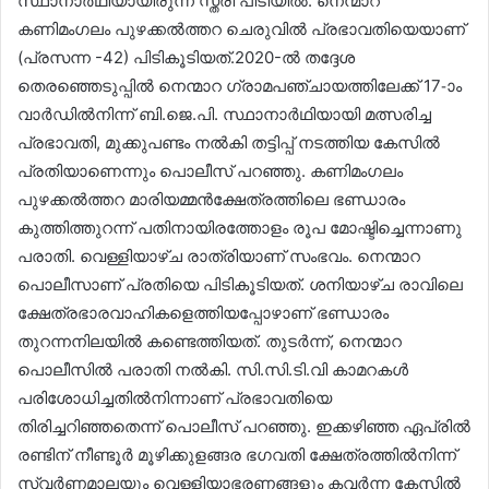
സ്ഥാനാർഥിയായിരുന്ന സ്ത്രീ പിടിയിൽ. നെന്മാറ
കണിമംഗലം പുഴക്കൽത്തറ ചെരുവിൽ പ്രഭാവതിയെയാണ്
(പ്രസന്ന -42) പിടികൂടിയത്.2020-ൽ തദ്ദേശ
തെരഞ്ഞെടുപ്പിൽ നെന്മാറ ഗ്രാമപഞ്ചായത്തിലേക്ക് 17-ാം
വാർഡിൽനിന്ന് ബി.ജെ.പി. സ്ഥാനാർഥിയായി മത്സരിച്ച
പ്രഭാവതി, മുക്കുപണ്ടം നൽകി തട്ടിപ്പ് നടത്തിയ കേസിൽ
പ്രതിയാണെന്നും പൊലീസ് പറഞ്ഞു. കണിമംഗലം
പുഴക്കൽത്തറ മാരിയമ്മൻക്ഷേത്രത്തിലെ ഭണ്ഡാരം
കുത്തിത്തുറന്ന് പതിനായിരത്തോളം രൂപ മോഷ്ടിച്ചെന്നാണു
പരാതി. വെള്ളിയാഴ്ച രാത്രിയാണ് സംഭവം. നെന്മാറ
പൊലീസാണ് പ്രതിയെ പിടികൂടിയത്. ശനിയാഴ്ച രാവിലെ
ക്ഷേത്രഭാരവാഹികളെത്തിയപ്പോഴാണ് ഭണ്ഡാരം
തുറന്നനിലയിൽ കണ്ടെത്തിയത്. തുടർന്ന്, നെന്മാറ
പൊലീസിൽ പരാതി നൽകി. സി.സി.ടി.വി കാമറകൾ
പരിശോധിച്ചതിൽനിന്നാണ് പ്രഭാവതിയെ
തിരിച്ചറിഞ്ഞതെന്ന് പൊലീസ് പറഞ്ഞു. ഇക്കഴിഞ്ഞ ഏപ്രിൽ
രണ്ടിന് നീണ്ടൂർ മൂഴിക്കുളങ്ങര ഭഗവതി ക്ഷേത്രത്തിൽനിന്ന്
സ്വർണമാലയും വെള്ളിയാഭരണങ്ങളും കവർന്ന കേസിൽ