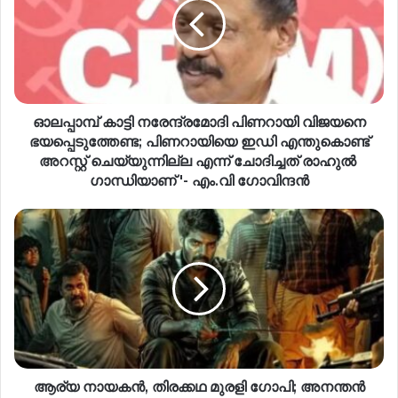
ഓലപ്പാമ്പ് കാട്ടി നരേന്ദ്രമോദി പിണറായി വിജയനെ
ഭയപ്പെടുത്തേണ്ട; പിണറായിയെ ഇഡി എന്തുകൊണ്ട്
അറസ്റ്റ് ചെയ്യുന്നില്ല എന്ന് ചോദിച്ചത് രാ​ഹുൽ ​
ഗാന്ധിയാണ് '- എം.വി ​ഗോവിന്ദൻ
ആര്യ നായകന്‍, തിരക്കഥ മുരളി ഗോപി; അനന്തന്‍