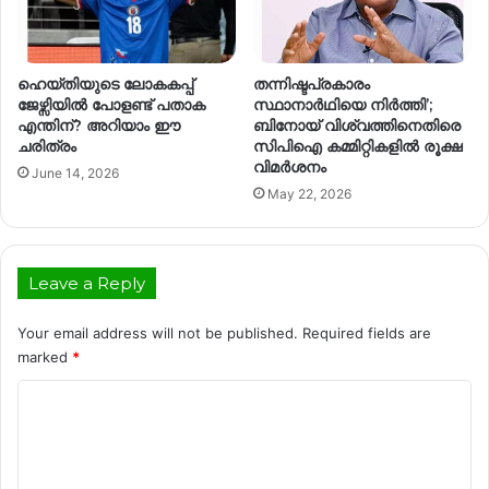
ഹെയ്തിയുടെ ലോകകപ്പ്
തന്നിഷ്ടപ്രകാരം
ജേഴ്സിയിൽ പോളണ്ട് പതാക
സ്ഥാനാർഥിയെ നിർത്തി’;
എന്തിന്? അറിയാം ഈ
ബിനോയ് വിശ്വത്തിനെതിരെ
ചരിത്രം
സിപിഐ കമ്മിറ്റികളിൽ രൂക്ഷ
വിമർശനം
June 14, 2026
May 22, 2026
Leave a Reply
Your email address will not be published.
Required fields are
marked
*
C
o
m