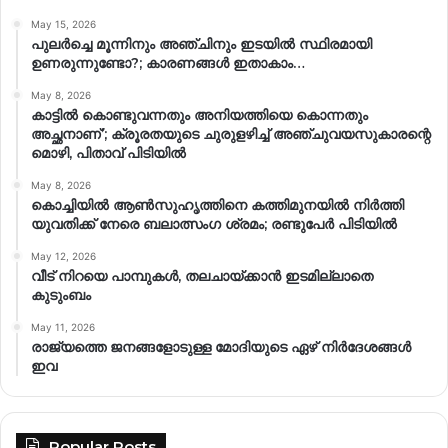
May 15, 2026
പുലർച്ചെ മൂന്നിനും അഞ്ചിനും ഇടയിൽ സ്ഥിരമായി
ഉണരുന്നുണ്ടോ?; കാരണങ്ങള്‍ ഇതാകാം…
May 8, 2026
കാട്ടിൽ കൊണ്ടുവന്നതും അനിയത്തിയെ കൊന്നതും
അച്ഛനാണ്’; ക്രൂരതയുടെ ചുരുളഴിച്ച് അഞ്ചുവയസുകാരന്റെ
മൊഴി, പിതാവ് പിടിയിൽ
May 8, 2026
കൊച്ചിയിൽ ആൺസുഹൃത്തിനെ കത്തിമുനയിൽ നിർത്തി
യുവതിക്ക് നേരെ ബലാത്സംഗ​ ശ്രമം; രണ്ടുപേർ പിടിയിൽ
May 12, 2026
വീട് നിറയെ പാമ്പുകൾ, തലചായ്ക്കാൻ ഇടമില്ലാതെ
കുടുംബം
May 11, 2026
രാജ്യത്തെ ജനങ്ങളോടുള്ള മോദിയുടെ ഏഴ് നിര്‍ദേശങ്ങള്‍
ഇവ
Popular Posts