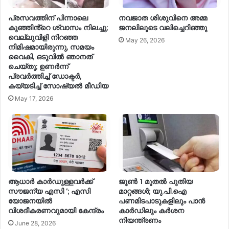
പ്രസവത്തിന് പിന്നാലെ
നവജാത ശിശുവിനെ അമ്മ
കുഞ്ഞിൻ്റെ ശ്വാസം നിലച്ചു;
ജനലിലൂടെ വലിച്ചെറിഞ്ഞു
വെല്ലുവിളി നിറഞ്ഞ
May 26, 2026
നിമിഷമായിരുന്നു, സമയം
വൈകി, ഒടുവിൽ ഞാനത്
ചെയ്തു; ഉണർന്ന്
പ്രവർത്തിച്ച് ഡോക്ടർ,
കയ്യടിച്ച് സോഷ്യൽ മീഡിയ
May 17, 2026
ആധാര്‍ കാര്‍ഡുള്ളവര്‍ക്ക്
ജൂൺ 1 മുതൽ പുതിയ
സൗജന്യ എസി ‘; എസി
മാറ്റങ്ങൾ; യു.പി.ഐ
യോജനയില്‍
പണമിടപാടുകളിലും പാൻ
വിശദീകരണവുമായി കേന്ദ്രം
കാർഡിലും കർശന
നിയന്ത്രണം
June 28, 2026