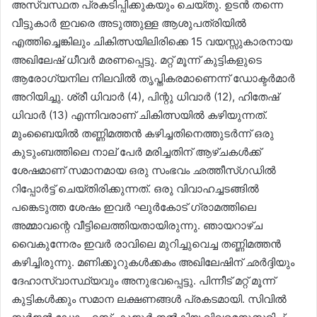
അസ്വസ്ഥത പ്രകടിപ്പിക്കുകയും ചെയ്തു. ഉടൻ തന്നെ
വീട്ടുകാർ ഇവരെ അടുത്തുള്ള ആശുപത്രിയിൽ
എത്തിച്ചെങ്കിലും ചികിത്സയിലിരിക്കെ 15 വയസ്സുകാരനായ
അഖിലേഷ് ധീവർ മരണപ്പെട്ടു. മറ്റ് മൂന്ന് കുട്ടികളുടെ
ആരോഗ്യനില നിലവിൽ തൃപ്തികരമാണെന്ന് ഡോക്ടർമാർ
അറിയിച്ചു. ശ്രീ ധിവാർ (4), പിന്റു ധിവാർ (12), ഹിതേഷ്
ധിവാർ (13) എന്നിവരാണ് ചികിത്സയിൽ കഴിയുന്നത്.
മുംബൈയിൽ തണ്ണിമത്തൻ കഴിച്ചതിനെത്തുടർന്ന് ഒരു
കുടുംബത്തിലെ നാല് പേർ മരിച്ചതിന് ആഴ്ചകൾക്ക്
ശേഷമാണ് സമാനമായ ഒരു സംഭവം ഛത്തീസ്ഗഡിൽ
റിപ്പോർട്ട് ചെയ്തിരിക്കുന്നത്. ഒരു വിവാഹച്ചടങ്ങിൽ
പങ്കെടുത്ത ശേഷം ഇവർ ഘുര്‍കോട് ഗ്രാമത്തിലെ
അമ്മാവന്റെ വീട്ടിലെത്തിയതായിരുന്നു. ഞായറാഴ്ച
വൈകുന്നേരം ഇവർ രാവിലെ മുറിച്ചുവെച്ച തണ്ണിമത്തൻ
കഴിച്ചിരുന്നു. മണിക്കൂറുകൾക്കകം അഖിലേഷിന് ഛർദ്ദിയും
ദേഹാസ്വാസ്ഥ്യവും അനുഭവപ്പെട്ടു. പിന്നീട് മറ്റ് മൂന്ന്
കുട്ടികൾക്കും സമാന ലക്ഷണങ്ങൾ പ്രകടമായി. സിവിൽ