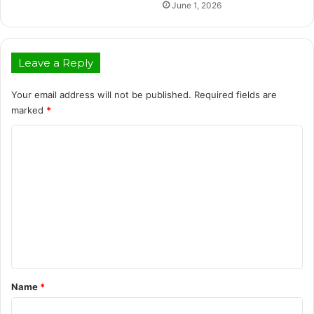
June 1, 2026
Leave a Reply
Your email address will not be published.
Required fields are
marked
*
C
o
m
m
e
n
t
*
Name
*