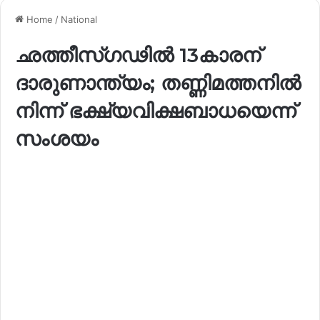
Home
/
National
ഛത്തീസ്ഗഢിൽ 13കാരന്
ദാരുണാന്ത്യം; തണ്ണിമത്തനിൽ
നിന്ന് ഭക്ഷ്യവിക്ഷബാധയെന്ന്
സംശയം