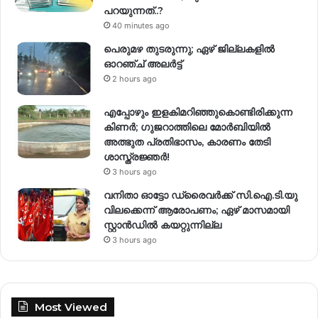
പറയുന്നത്..?
40 minutes ago
പെരുമഴ തുടരുന്നു; ഏഴ് ജില്ലകളിൽ
ഓറഞ്ച് അലർട്ട്
2 hours ago
എപ്പോഴും ഇളകിമറിഞ്ഞുകൊണ്ടിരിക്കുന്ന
കിണര്‍; ഗുജറാത്തിലെ മോർബിയിൽ
അത്ഭുത പ്രതിഭാസം, കാരണം തേടി
ശാസ്ത്രജ്ഞർ!
3 hours ago
വനിതാ ഓട്ടോ ഡ്രൈവർക്ക് സി.ഐ.ടി.യു
വിലക്കെന്ന് ആരോപണം; ഏഴ് മാസമായി
സ്റ്റാൻഡിൽ കയറ്റുന്നില്ല
3 hours ago
Most Viewed