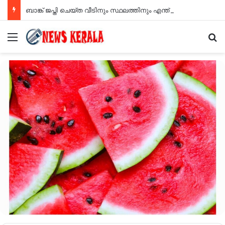
ബാങ്ക് ജപ്തി ചെയ്ത വീടിനും സ്ഥലത്തിനും എന്ത് സംഭവിക്കും? ഉടമയ്ക്ക് പിന്നീട് തിരിച്ച് പിടിക്കാനാവില്ല, പുതിയ നിയമം പറയുന്നത്..?
Menu
Se