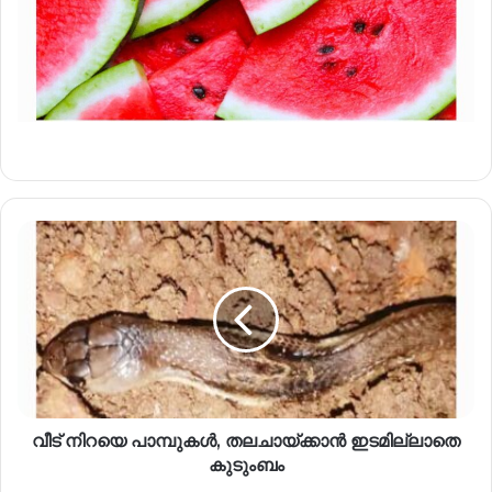
വീട് നിറയെ പാമ്പുകൾ, തലചായ്ക്കാൻ ഇടമില്ലാതെ
കുടുംബം