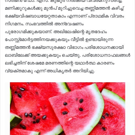
സർജൻ ഡോ. എസ്. കുജൂർ നൽകിയ വിവരമനുസരിച്ച്,
മണിക്കൂറുകൾക്കു മുൻപ് മുറിച്ചുവെച്ച തണ്ണിമത്തൻ കഴിച്ച്
ഭക്ഷ്യവിഷബാധയേറ്റതാകാം എന്നാണ് പ്രാഥമിക വിവരം
നിഗമനം. സംഭവത്തിൽ അന്വേഷണം
പുരോഗമിക്കുകയാണ്. അഖിലേഷിന്റെ മൃതദേഹം
പോസ്റ്റ്മോർട്ടത്തിനയക്കുകയും വീട്ടിൽ ഉണ്ടായിരുന്ന
തണ്ണിമത്തൻ ഭക്ഷ്യസുരക്ഷാ വിഭാഗം പരിശോധനക്കായി
ലാബിലേക്ക് അയക്കുകയും ചെയ്തു. പരിശോധനാഫലങ്ങൾ
ലഭിച്ചതിന് ശേഷമേ മരണത്തിന്റെ യഥാർത്ഥ കാരണം
വ്യക്തമാകു എന്ന് അധികൃതർ അറിയിച്ചു.