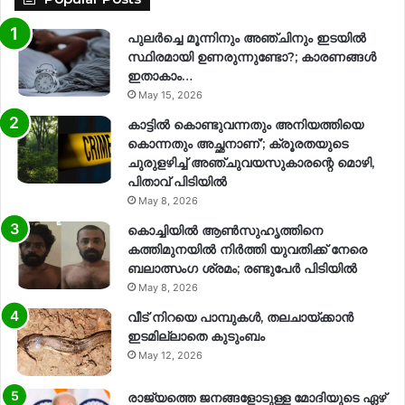
പുലർച്ചെ മൂന്നിനും അഞ്ചിനും ഇടയിൽ
സ്ഥിരമായി ഉണരുന്നുണ്ടോ?; കാരണങ്ങള്‍
ഇതാകാം…
May 15, 2026
കാട്ടിൽ കൊണ്ടുവന്നതും അനിയത്തിയെ
കൊന്നതും അച്ഛനാണ്’; ക്രൂരതയുടെ
ചുരുളഴിച്ച് അഞ്ചുവയസുകാരന്റെ മൊഴി,
പിതാവ് പിടിയിൽ
May 8, 2026
കൊച്ചിയിൽ ആൺസുഹൃത്തിനെ
കത്തിമുനയിൽ നിർത്തി യുവതിക്ക് നേരെ
ബലാത്സംഗ​ ശ്രമം; രണ്ടുപേർ പിടിയിൽ
May 8, 2026
വീട് നിറയെ പാമ്പുകൾ, തലചായ്ക്കാൻ
ഇടമില്ലാതെ കുടുംബം
May 12, 2026
രാജ്യത്തെ ജനങ്ങളോടുള്ള മോദിയുടെ ഏഴ്