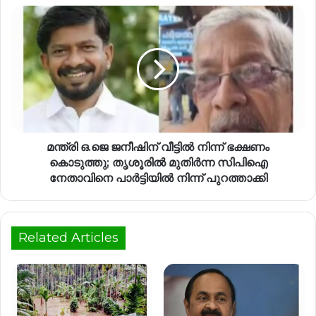
മന്ത്രി ഒ.ജെ ജനീഷിന് വീട്ടില്‍ നിന്ന് ഭക്ഷണം
കൊടുത്തു; തൃശൂരിൽ മുതിർന്ന സിപിഐ
നേതാവിനെ പാർട്ടിയിൽ നിന്ന് പുറത്താക്കി
Related Articles