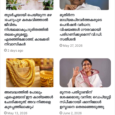
തുടർച്ചയായി പെയ്യുന്ന മഴ
മുതിർന്ന
:ചെറുപുഴ കരകവിഞ്ഞാൽ
മാധ്യമപ്രവർത്തകരുടെ
ജീവിതം
പെൻഷൻ വർധന;
നിശ്ചലമാകും;ദുരിതത്തിൽ
വിഷയങ്ങൾ ഗൗരവമായി
തലപ്പെരുമണ്ണ,
പരിഗണിക്കുമെന്ന് വി.ഡി.
എരഞ്ഞിക്കോത്ത്, കാക്കേരി
സതീശൻ
നിവാസികൾ
May 27, 2026
2 days ago
അബദ്ധത്തിൽ പോലും
മൂന്നര പതിറ്റാണ്ടിന്
എഐയോട് ഈ കാര്യങ്ങൾ
ശേഷമൊരു വനിത; ഡെപ്യൂട്ടി
ചോദിക്കരുത്; അവ നിങ്ങളെ
സ്പീക്കറായി ഷാനിമോൾ
കുഴപ്പത്തിലാക്കും!
ഉസ്മാനെ തെരഞ്ഞെടുത്തു
May 13, 2026
June 2, 2026