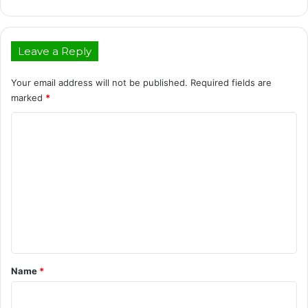
Leave a Reply
Your email address will not be published.
Required fields are
marked
*
C
o
m
m
e
n
t
*
Name
*