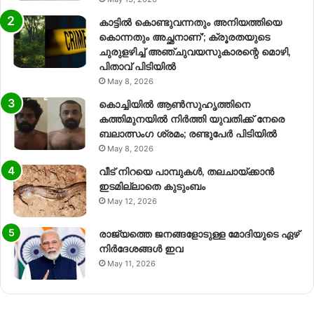
കാട്ടിൽ കൊണ്ടുവന്നതും അനിയത്തിയെ
കൊന്നതും അച്ഛനാണ്’; ക്രൂരതയുടെ
ചുരുളഴിച്ച് അഞ്ചുവയസുകാരന്റെ മൊഴി,
പിതാവ് പിടിയിൽ
May 8, 2026
കൊച്ചിയിൽ ആൺസുഹൃത്തിനെ
കത്തിമുനയിൽ നിർത്തി യുവതിക്ക് നേരെ
ബലാത്സംഗ​ ശ്രമം; രണ്ടുപേർ പിടിയിൽ
May 8, 2026
വീട് നിറയെ പാമ്പുകൾ, തലചായ്ക്കാൻ
ഇടമില്ലാതെ കുടുംബം
May 12, 2026
രാജ്യത്തെ ജനങ്ങളോടുള്ള മോദിയുടെ ഏഴ്
നിര്‍ദേശങ്ങള്‍ ഇവ
May 11, 2026