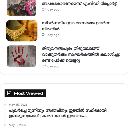
അപകടകാരണമെന്ന് എംവിഡി റിപ്പോർട്ട്
1 day ago
സ്വര്‍ണവില ഈ മാസത്തെ ഉയര്‍ന്ന
നിരക്കില്‍
1 day ago
തിരുവനന്തപുരം തിരുവല്ലത്ത്
വാക്കുതർക്കം സംഘർഷത്തിൽ കലാശിച്ചു;
രണ്ട് പേർക്ക് വെട്ടേറ്റു
1 day ago
Most Viewed
May 15, 2026
പുലർച്ചെ മൂന്നിനും അഞ്ചിനും ഇടയിൽ സ്ഥിരമായി
ഉണരുന്നുണ്ടോ?; കാരണങ്ങള്‍ ഇതാകാം…
May 8, 2026