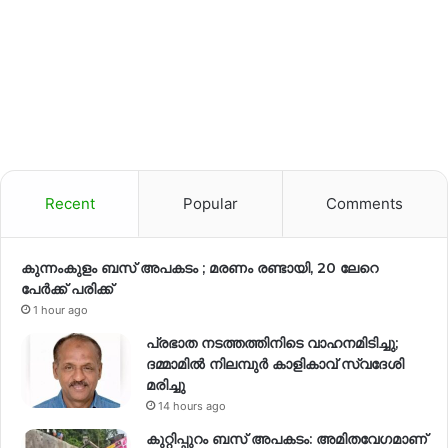
Recent
Popular
Comments
കുന്നംകുളം ബസ് അപകടം ; മരണം രണ്ടായി, 20 ലേറെ
പേർക്ക് പരിക്ക്
1 hour ago
പ്രഭാത നടത്തത്തിനിടെ വാഹനമിടിച്ചു;
ദമ്മാമിൽ നിലമ്പുർ കാളികാവ് സ്വദേശി
മരിച്ചു
14 hours ago
കുറ്റിപ്പുറം ബസ് അപകടം: അമിതവേഗമാണ്