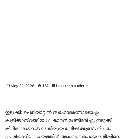
May 31, 2026
167
Less than a minute
ഇടുക്കി: പെരിയാറ്റിൽ സഹോദരനോടൊപ്പം
കുളിക്കാനിറങ്ങിയ 17-കാരൻ മുങ്ങിമരിച്ചു. ഇടുക്കി
കീരിത്തോട് സ്വദേശിയായ രതീഷ് ആണ് മരിച്ചത്.
പെരിയാറിലെ കയത്തിൽ അകപ്പെട്ടുപോയ രതീഷിനെ,