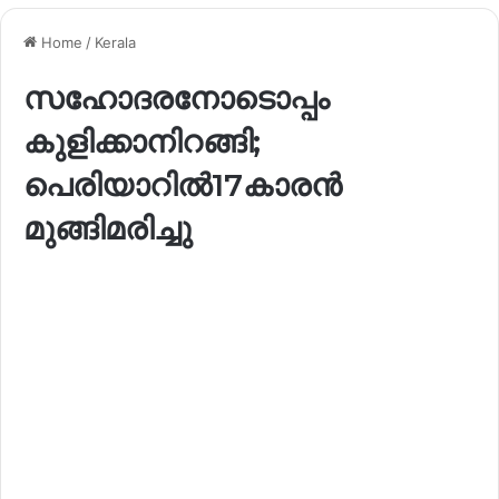
Home
/
Kerala
സഹോദരനോടൊപ്പം
കുളിക്കാനിറങ്ങി;
പെരിയാറിൽ17കാരൻ
മുങ്ങിമരിച്ചു