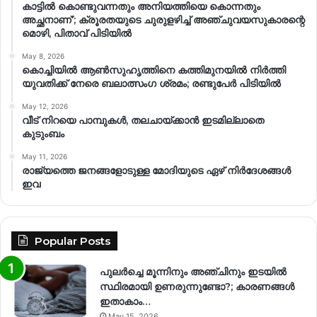
കാട്ടിൽ കൊണ്ടുവന്നതും അനിയത്തിയെ കൊന്നതും
അച്ഛനാണ്’; ക്രൂരതയുടെ ചുരുളഴിച്ച് അഞ്ചുവയസുകാരന്റെ
മൊഴി, പിതാവ് പിടിയിൽ
May 8, 2026
കൊച്ചിയിൽ ആൺസുഹൃത്തിനെ കത്തിമുനയിൽ നിർത്തി
യുവതിക്ക് നേരെ ബലാത്സംഗ​ ശ്രമം; രണ്ടുപേർ പിടിയിൽ
May 12, 2026
വീട് നിറയെ പാമ്പുകൾ, തലചായ്ക്കാൻ ഇടമില്ലാതെ
കുടുംബം
May 11, 2026
രാജ്യത്തെ ജനങ്ങളോടുള്ള മോദിയുടെ ഏഴ് നിര്‍ദേശങ്ങള്‍
ഇവ
Popular Posts
പുലർച്ചെ മൂന്നിനും അഞ്ചിനും ഇടയിൽ
സ്ഥിരമായി ഉണരുന്നുണ്ടോ?; കാരണങ്ങള്‍
ഇതാകാം…
May 15, 2026