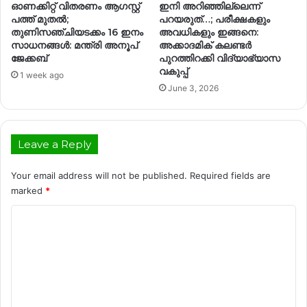
ഓണക്കിറ്റ് വിതരണം ആഗസ്റ്റ്
ഇനി അറിഞ്ഞില്ലെന്ന്
പത്ത് മുതൽ;
പറയരുത്…; പരീക്ഷകളും
തുണിസഞ്ചിയടക്കം 16 ഇനം
അവധികളും ഇങ്ങനെ:
സാധനങ്ങൾ: മന്ത്രി അനൂപ്
അക്കാദമിക് കലണ്ടർ
ജേക്കബ്
പുറത്തിറക്കി വിദ്യാഭ്യാസ
വകുപ്പ്
1 week ago
June 3, 2026
Leave a Reply
Your email address will not be published.
Required fields are
marked
*
C
o
m
m
e