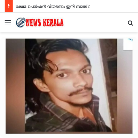
ക്ഷേമ പെൻഷൻ വിതരണം ഇനി ബാങ്ക് വഴി; സഹകരണ സംഘങ്ങളെ ഒഴിവാക്കി
Menu
Se