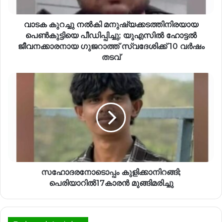
വാടക കുറച്ചു നൽകി മനുഷ്യക്കടത്തിനിരയായ
പെൺകുട്ടിയെ പീഡിപ്പിച്ചു; യുഎസിൽ ഹോട്ടല്‍
ജീവനക്കാരനായ ഗുജറാത്ത് സ്വദേശിക്ക് 10 വർഷം
തടവ്
സഹോദരനോടൊപ്പം കുളിക്കാനിറങ്ങി;
പെരിയാറിൽ17കാരൻ മുങ്ങിമരിച്ചു