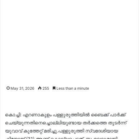
May 31, 2026
255
Less than a minute
കൊച്ചി: എറണാകുളം പള്ളുരുത്തിയിൽ ബൈക്ക് പാർക്ക്
ചെയ്യുന്നതിനെച്ചൊല്ലിയുണ്ടായ തർക്കത്തെ തുടർന്ന്
യുവാവ് കുത്തേറ്റ് മരിച്ചു.പള്ളുരുത്തി സ്വദേശിയായ
ഷിനോയ് (31) ആണ് കൊല്ലപ്പെട്ടത്. സംഭവവുമായി