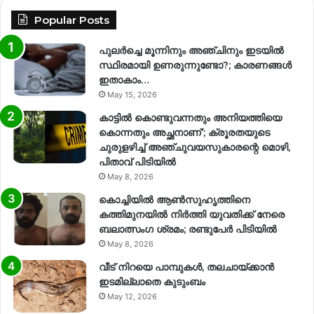
Popular Posts
പുലർച്ചെ മൂന്നിനും അഞ്ചിനും ഇടയിൽ
സ്ഥിരമായി ഉണരുന്നുണ്ടോ?; കാരണങ്ങള്‍
ഇതാകാം…
May 15, 2026
കാട്ടിൽ കൊണ്ടുവന്നതും അനിയത്തിയെ
കൊന്നതും അച്ഛനാണ്’; ക്രൂരതയുടെ
ചുരുളഴിച്ച് അഞ്ചുവയസുകാരന്റെ മൊഴി,
പിതാവ് പിടിയിൽ
May 8, 2026
കൊച്ചിയിൽ ആൺസുഹൃത്തിനെ
കത്തിമുനയിൽ നിർത്തി യുവതിക്ക് നേരെ
ബലാത്സംഗ​ ശ്രമം; രണ്ടുപേർ പിടിയിൽ
May 8, 2026
വീട് നിറയെ പാമ്പുകൾ, തലചായ്ക്കാൻ
ഇടമില്ലാതെ കുടുംബം
May 12, 2026