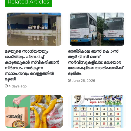
Related Articles
മഴയുടെ സാധ്യതയും
രാത്രികാല ബസ് കെ 3സ്
ശക്തിയും പ്രവചിച്ച്
ആർ ടി സി ബസ്
കരുതലുകൾ സ്വീകരിക്കാൻ
സർവിസുകളില്ല; മലയോര
നിർദേശം നൽകുന്ന
മേഖലകളിലെ യാത്രക്കാർക്ക്
സ്ഥാപനവും വെള്ളത്തിൽ
ദുരിതം
മുങ്ങി
June 26, 2026
4 days ago