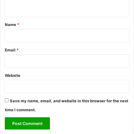
n
t
*
Name
*
Email
*
Website
Save my name, email, and website in this browser for the next
time I comment.