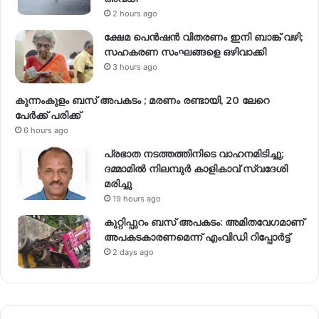
2 hours ago
ക്ഷേമ പെൻഷൻ വിതരണം ഇനി ബാങ്ക് വഴി;
സഹകരണ സംഘങ്ങളെ ഒഴിവാക്കി
3 hours ago
കുന്നംകുളം ബസ് അപകടം ; മരണം രണ്ടായി, 20 ലേറെ
പേർക്ക് പരിക്ക്
6 hours ago
പ്രഭാത നടത്തത്തിനിടെ വാഹനമിടിച്ചു;
ദമ്മാമിൽ നിലമ്പുർ കാളികാവ് സ്വദേശി
മരിച്ചു
19 hours ago
കുറ്റിപ്പുറം ബസ് അപകടം: അമിതവേഗമാണ്
അപകടകാരണമെന്ന് എംവിഡി റിപ്പോർട്ട്
2 days ago