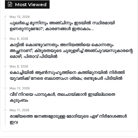
Most Viewed
May 15, 2026
പുലർച്ചെ മൂന്നിനും അഞ്ചിനും ഇടയിൽ സ്ഥിരമായി
ഉണരുന്നുണ്ടോ?; കാരണങ്ങള്‍ ഇതാകാം…
May 8, 2026
കാട്ടിൽ കൊണ്ടുവന്നതും അനിയത്തിയെ കൊന്നതും
അച്ഛനാണ്’; ക്രൂരതയുടെ ചുരുളഴിച്ച് അഞ്ചുവയസുകാരന്റെ
മൊഴി, പിതാവ് പിടിയിൽ
May 8, 2026
കൊച്ചിയിൽ ആൺസുഹൃത്തിനെ കത്തിമുനയിൽ നിർത്തി
യുവതിക്ക് നേരെ ബലാത്സംഗ​ ശ്രമം; രണ്ടുപേർ പിടിയിൽ
May 12, 2026
വീട് നിറയെ പാമ്പുകൾ, തലചായ്ക്കാൻ ഇടമില്ലാതെ
കുടുംബം
May 11, 2026
രാജ്യത്തെ ജനങ്ങളോടുള്ള മോദിയുടെ ഏഴ് നിര്‍ദേശങ്ങള്‍
ഇവ