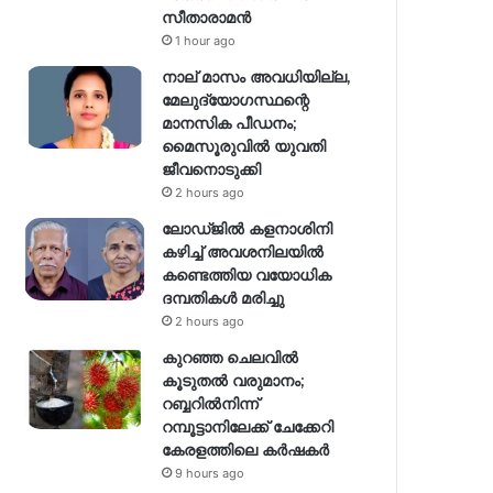
സീതാരാമൻ
1 hour ago
നാല് മാസം അവധിയില്ല,
മേലുദ്യോഗസ്ഥന്റെ
മാനസിക പീഡനം;
മൈസൂരുവിൽ യുവതി
ജീവനൊടുക്കി
2 hours ago
ലോഡ്ജിൽ കളനാശിനി
കഴിച്ച് അവശനിലയിൽ
കണ്ടെത്തിയ വയോധിക
ദമ്പതികൾ മരിച്ചു
2 hours ago
കുറഞ്ഞ ചെലവിൽ
കൂടുതൽ വരുമാനം;
റബ്ബറിൽനിന്ന്
റമ്പൂട്ടാനിലേക്ക് ചേക്കേറി
കേരളത്തിലെ കർഷകർ
9 hours ago