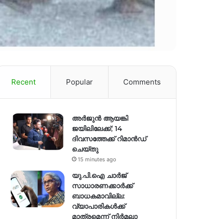
Recent
Popular
Comments
അർജുൻ ആയങ്കി
ജയിലിലേക്ക്; 14
ദിവസത്തേക്ക് റിമാൻഡ്
ചെയ്തു
15 minutes ago
യു.പി.ഐ ചാർജ്
സാധാരണക്കാർക്ക്
ബാധകമാവില്ല:
വ്യാപാരികൾക്ക്
മാത്രമെന്ന് നിർമലാ