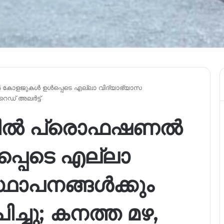
 കോളജുകൾ ഉൾപ്പെടെ എല്ലാ വിദ്യാഭ്യാസ
റെഡ് അലർട്ട്
ലകളിൽ പ്രൊഫഷണൽ
പെടെ എല്ലാ
്ഥാപനങ്ങൾക്കും
ച്ചു; കനത്ത മഴ,