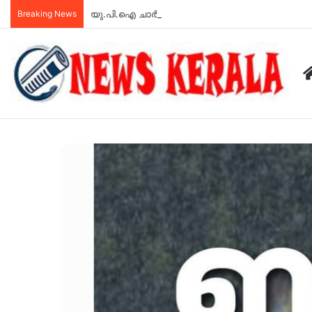
Breaking News
യു.പി.ഐ ചാർജ് സാധാരണക്കാർക്ക് ബാധകമാവില്ല