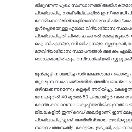
തിരുവനന്തപുരം: സംസ്ഥാനത്ത് അതിശക്തമായ
പ്രഖ്യാപിച്ച നാല് ജില്ലകളിൽ ഇന്ന് അവധി പ്
കോഴിക്കോട് ജില്ലകളിലാണ് അവധി പ്രഖ്യ
ഉൾപ്പെടെയുള്ള എല്ലാ വിദ്യാഭ്യാസ സ്ഥാപനങ
പ്രഖ്യാപിച്ചത്. പ്രൊഫഷണൽ കോളജുകൾ, സ
ഐ.സി.എസ്.ഇ, സി.ബി.എസ്.ഇ. സ്കൂളുകൾ, കേന
മതവിദ്യാഭ്യാസ സ്ഥാപനങ്ങൾ അടക്കം എല്ല
ബാധകമായിരിക്കും. റസിഡൻഷ്യൽ സ്കൂളുകൾക
മുൻകൂട്ടി നിശ്ചയിച്ച സർവകലാശാല / പൊതു പരീ
തുടരുന്ന സാഹചര്യത്തില്‍ അതീവ ജാഗ്രത പ
ഒഴിവാക്കണമെന്നും കളക്ടര്‍ അറിയിച്ചു. കേരളത
മണിക്കൂറിൽ 40 മുതൽ 50 കിലോമീറ്റർ വരെ 
കേന്ദ്ര കാലാവസ്ഥ വകുപ്പ് അറിയിക്കുന്നത്. വ
ജില്ലകളിൽ ഇന്ന് റെഡ് അലർട്ടാണ്. ഇന്ന് മലപ
പ്രഖ്യാപിച്ചിട്ടുണ്ട്. അതിതീവ്രമായ മഴയ്ക്ക
നാളെ പത്തനംതിട്ട, കോട്ടയം, ഇടുക്കി, എറണ