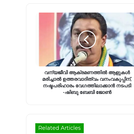
വന്യജീവി ആക്രമണത്തിൽ ആളുകൾ
മരിച്ചാൽ ഉത്തരവാദിത്വം വനംവകുപ്പിന്,
നഷ്ടപരിഹാരം വേഗത്തിലാക്കാൻ നടപടി
-ഷിബു ബേബി ജോൺ
Related Articles