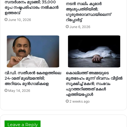
സന്ദർശനം മുടങ്ങി; 35,000
നടൻ സലിം കുമാർ
രൂപ നഷ്ടപരിഹാരം നൽകാൻ
ആശുപത്രിയിൽ;
ഉത്തരവ്
ഗുരുതരാവസ്ഥയിലെന്ന്
റിപ്പോർട്ട്
June 10, 2026
June 6, 2026
വി.ഡി. സതീശൻ കേരളത്തിലെ
കൊല്ലത്ത് അമ്മയുടെ
24-ാമത് മുഖ്യമന്ത്രി;
മൃതദേഹം മൂന്ന് ദിവസം വീട്ടിൽ
അറിയാം മുൻഗാമികളെ
സൂക്ഷിച്ച് മകൻ; സംഭവം
പുറത്തറിഞ്ഞത് മകൾ
May 14, 2026
എത്തിയപ്പോൾ
2 weeks ago
Leave a Reply