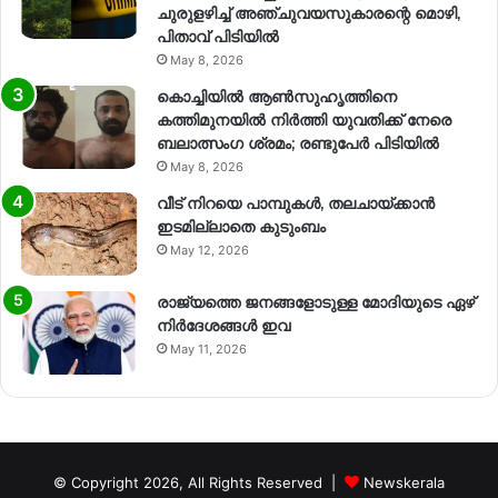
ചുരുളഴിച്ച് അഞ്ചുവയസുകാരന്റെ മൊഴി,
പിതാവ് പിടിയിൽ
May 8, 2026
കൊച്ചിയിൽ ആൺസുഹൃത്തിനെ
കത്തിമുനയിൽ നിർത്തി യുവതിക്ക് നേരെ
ബലാത്സംഗ​ ശ്രമം; രണ്ടുപേർ പിടിയിൽ
May 8, 2026
വീട് നിറയെ പാമ്പുകൾ, തലചായ്ക്കാൻ
ഇടമില്ലാതെ കുടുംബം
May 12, 2026
രാജ്യത്തെ ജനങ്ങളോടുള്ള മോദിയുടെ ഏഴ്
നിര്‍ദേശങ്ങള്‍ ഇവ
May 11, 2026
© Copyright 2026, All Rights Reserved |
Newskerala