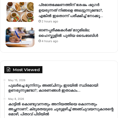
പ്രഭാതഭക്ഷണത്തിന് ശേഷം ഷുഗർ
ഉയരുന്നത് നിങ്ങളെ അലട്ടുന്നുണ്ടോ?,
എങ്കിൽ ഇതൊന്ന് പരീക്ഷിച്ച് നോക്കൂ…
2 hours ago
ഓണപ്പരീക്ഷകൾക്ക് മാറ്റമില്ല;
ഹൈസ്കൂളിൽ പുതിയ ടൈംടേബിൾ
4 hours ago
Most Viewed
May 15, 2026
പുലർച്ചെ മൂന്നിനും അഞ്ചിനും ഇടയിൽ സ്ഥിരമായി
ഉണരുന്നുണ്ടോ?; കാരണങ്ങള്‍ ഇതാകാം…
May 8, 2026
കാട്ടിൽ കൊണ്ടുവന്നതും അനിയത്തിയെ കൊന്നതും
അച്ഛനാണ്’; ക്രൂരതയുടെ ചുരുളഴിച്ച് അഞ്ചുവയസുകാരന്റെ
മൊഴി, പിതാവ് പിടിയിൽ