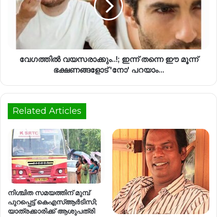
വേഗത്തില്‍ വയസരാക്കും..!; ഇന്ന് തന്നെ ഈ മൂന്ന്
ഭക്ഷണങ്ങളോട് 'നോ' പറയാം…
Related Articles
നിശ്ചിത സമയത്തിന് മുമ്പ്
പുറപ്പെട്ട് കെഎസ്ആർടിസി;
യാത്രക്കാരിക്ക് ആശുപത്രി