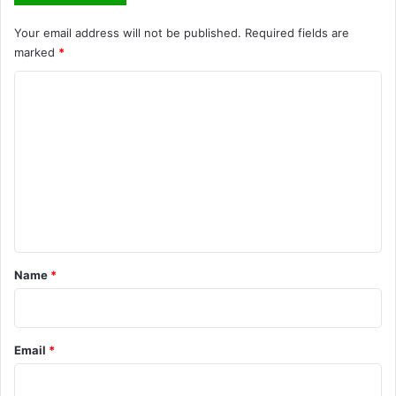
Your email address will not be published.
Required fields are
marked
*
C
o
m
m
e
n
t
*
Name
*
Email
*