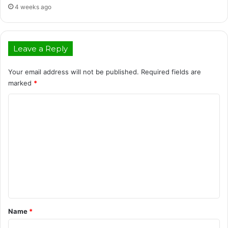
4 weeks ago
Leave a Reply
Your email address will not be published.
Required fields are
marked
*
C
o
m
m
e
n
t
*
Name
*