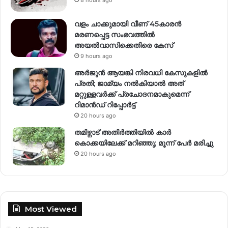
8 hours ago
വളം ചാക്കുമായി വീണ് 45കാരൻ
മരണപ്പെട്ട സംഭവത്തിൽ
അയൽവാസിക്കെതിരെ കേസ്
9 hours ago
അര്‍ജുന്‍ ആയങ്കി നിരവധി കേസുകളില്‍
പ്രതി; ജാമ്യം നല്‍കിയാല്‍ അത്
മറ്റുള്ളവര്‍ക്ക് പ്രചോദനമാകുമെന്ന്
റിമാന്‍ഡ് റിപ്പോര്‍ട്ട്
20 hours ago
തമിഴ്നാട് അതിർത്തിയിൽ കാർ
കൊക്കയിലേക്ക് മറിഞ്ഞു; മൂന്ന് പേർ മരിച്ചു
20 hours ago
Most Viewed