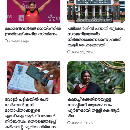
കോമൺവൽത്ത് ഗെയിംസിൽ
പ്രിയദർശിനി പദ്ധതി തുടരാം’;
ഇന്ത്യക്ക് ആദ്യ സ്വർണം
സൗജന്യയാത്ര
നിർത്തലാക്കണമെന്ന ഹർജി
2 weeks ago
തള്ളി ഹൈക്കോടതി
June 22, 2026
വോട്ടർ പട്ടികയിൽ പേര്
കലാച്ചി’ക്കെതിരെയുള്ള
ചേർക്കാൻ ഇനി
കോപ്പിയടി ആരോപണം
മാതാപിതാക്കളുടെ
പൂർണമായി തള്ളി കെ.ആർ.
എസ്.ഐ.ആർ വിവരങ്ങൾ
മീര
നിർബന്ധം; തെരഞ്ഞെടുപ്പ്
June 3, 2026
കമീഷന്റെ പുതിയ നിർദേശം