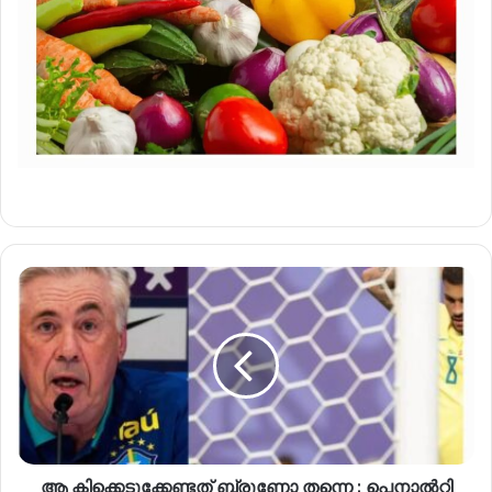
ആ കിക്കെടുക്കേണ്ടത് ബ്രൂണോ തന്നെ ; പെനാൽറ്റി