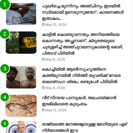
പുലർച്ചെ മൂന്നിനും അഞ്ചിനും ഇടയിൽ
സ്ഥിരമായി ഉണരുന്നുണ്ടോ?; കാരണങ്ങള്‍
ഇതാകാം…
May 15, 2026
കാട്ടിൽ കൊണ്ടുവന്നതും അനിയത്തിയെ
കൊന്നതും അച്ഛനാണ്’; ക്രൂരതയുടെ
ചുരുളഴിച്ച് അഞ്ചുവയസുകാരന്റെ മൊഴി,
പിതാവ് പിടിയിൽ
May 8, 2026
കൊച്ചിയിൽ ആൺസുഹൃത്തിനെ
കത്തിമുനയിൽ നിർത്തി യുവതിക്ക് നേരെ
ബലാത്സംഗ​ ശ്രമം; രണ്ടുപേർ പിടിയിൽ
May 8, 2026
വീട് നിറയെ പാമ്പുകൾ, തലചായ്ക്കാൻ
ഇടമില്ലാതെ കുടുംബം
May 12, 2026
രാജ്യത്തെ ജനങ്ങളോടുള്ള മോദിയുടെ ഏഴ്
നിര്‍ദേശങ്ങള്‍ ഇവ