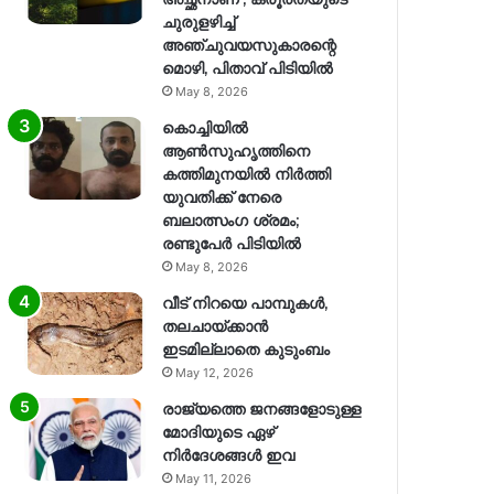
ചുരുളഴിച്ച്
അഞ്ചുവയസുകാരന്റെ
മൊഴി, പിതാവ് പിടിയിൽ
May 8, 2026
കൊച്ചിയിൽ
ആൺസുഹൃത്തിനെ
കത്തിമുനയിൽ നിർത്തി
യുവതിക്ക് നേരെ
ബലാത്സംഗ​ ശ്രമം;
രണ്ടുപേർ പിടിയിൽ
May 8, 2026
വീട് നിറയെ പാമ്പുകൾ,
തലചായ്ക്കാൻ
ഇടമില്ലാതെ കുടുംബം
May 12, 2026
രാജ്യത്തെ ജനങ്ങളോടുള്ള
മോദിയുടെ ഏഴ്
നിര്‍ദേശങ്ങള്‍ ഇവ
May 11, 2026