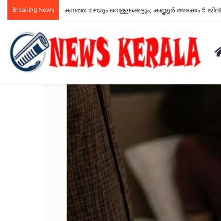
Breaking News
യുപിഐ പേയ്മെന്‍റുകൾ സൗജന്യമായി തുടരും; ഉപഭ