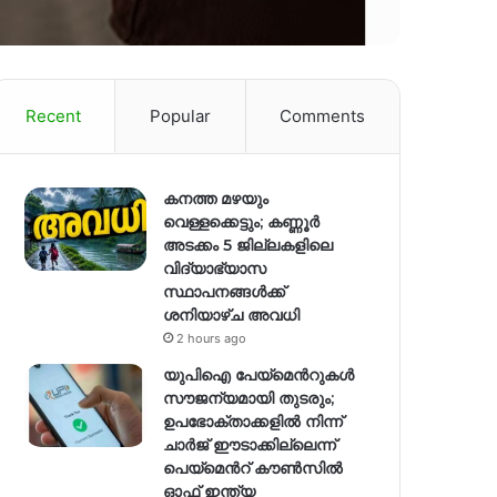
Recent
Popular
Comments
കനത്ത മഴയും
വെള്ളക്കെട്ടും; കണ്ണൂർ
അടക്കം 5 ജില്ലകളിലെ
വിദ്യാഭ്യാസ
സ്ഥാപനങ്ങള്‍ക്ക്
ശനിയാഴ്ച അവധി
2 hours ago
യുപിഐ പേയ്മെന്‍റുകൾ
സൗജന്യമായി തുടരും;
ഉപഭോക്താക്കളിൽ നിന്ന്
ചാർജ് ഈടാക്കില്ലെന്ന്
പെയ്മെന്‍റ് കൗൺസിൽ
ഓഫ് ഇന്ത്യ