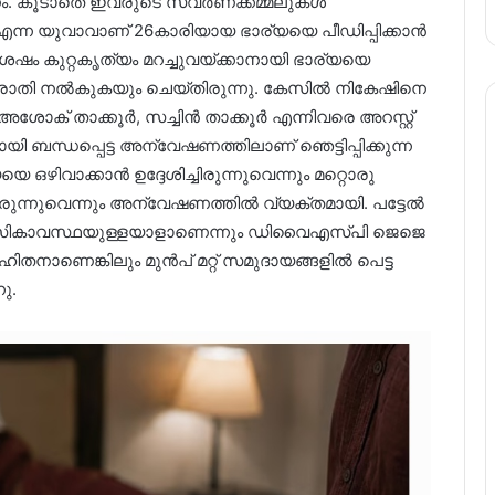
നം. കൂടാതെ ഇവരുടെ സ്വര്‍ണക്കമ്മലുകൾ
0) എന്ന യുവാവാണ് 26കാരിയായ ഭാര്യയെ പീഡിപ്പിക്കാൻ
 ശേഷം കുറ്റകൃത്യം മറച്ചുവയ്ക്കാനായി ഭാര്യയെ
പരാതി നൽകുകയും ചെയ്തിരുന്നു. കേസിൽ നികേഷിനെ
ശോക് താക്കൂർ, സച്ചിൻ താക്കൂർ എന്നിവരെ അറസ്റ്റ്
യി ബന്ധപ്പെട്ട അന്വേഷണത്തിലാണ് ഞെട്ടിപ്പിക്കുന്ന
 ഒഴിവാക്കാൻ ഉദ്ദേശിച്ചിരുന്നുവെന്നും മറ്റൊരു
്ചിരുന്നുവെന്നും അന്വേഷണത്തിൽ വ്യക്തമായി. പട്ടേൽ
ാനസികാവസ്ഥയുള്ളയാളാണെന്നും ഡിവൈഎസ്പി ജെജെ
ിതനാണെങ്കിലും മുൻപ് മറ്റ് സമുദായങ്ങളിൽ പെട്ട
ു.