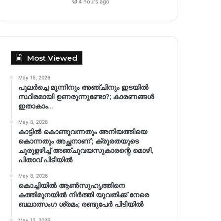
4 hours ago
Most Viewed
May 15, 2026
പുലർച്ചെ മൂന്നിനും അഞ്ചിനും ഇടയിൽ
സ്ഥിരമായി ഉണരുന്നുണ്ടോ?; കാരണങ്ങള്‍
ഇതാകാം…
May 8, 2026
കാട്ടിൽ കൊണ്ടുവന്നതും അനിയത്തിയെ
കൊന്നതും അച്ഛനാണ്’; ക്രൂരതയുടെ
ചുരുളഴിച്ച് അഞ്ചുവയസുകാരന്റെ മൊഴി,
പിതാവ് പിടിയിൽ
May 8, 2026
കൊച്ചിയിൽ ആൺസുഹൃത്തിനെ
കത്തിമുനയിൽ നിർത്തി യുവതിക്ക് നേരെ
ബലാത്സംഗ​ ശ്രമം; രണ്ടുപേർ പിടിയിൽ
May 12, 2026