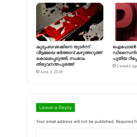
കുടുംബവഴക്കിനെ തുടര്‍ന്ന്
ഐഫോൺ 18
വീട്ടമ്മയെ ഭര്‍ത്താവ് കഴുത്തറുത്ത്
ഡിസൈനിൽ 
കൊലപ്പെടുത്തി, സംഭവം
പുതിയ റിപ്പേ
തിരുവനന്തപുരത്ത്
2 weeks ag
June 3, 2026
Leave a Reply
Your email address will not be published.
Required f
C