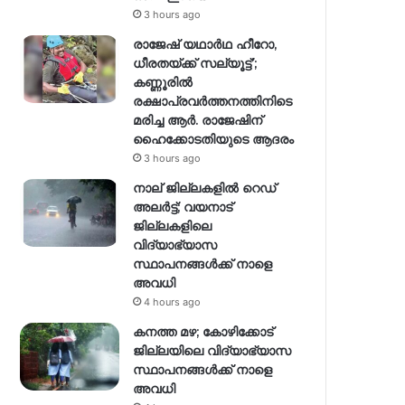
3 hours ago
രാജേഷ് യഥാര്‍ഥ ഹീറോ,
ധീരതയ്ക്ക് സല്യൂട്ട്’;
കണ്ണൂരിൽ
രക്ഷാപ്രവര്‍ത്തനത്തിനിടെ
മരിച്ച ആര്‍. രാജേഷിന്
ഹൈക്കോടതിയുടെ ആദരം
3 hours ago
നാല് ജില്ലകളിൽ റെഡ്
അലർട്ട്; വയനാട്
ജില്ലകളിലെ
വിദ്യാഭ്യാസ
സ്ഥാപനങ്ങൾക്ക് നാളെ
അവധി
4 hours ago
കനത്ത മഴ; കോഴിക്കോട്
ജില്ലയിലെ വിദ്യാഭ്യാസ
സ്ഥാപനങ്ങൾക്ക് നാളെ
അവധി