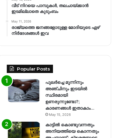
വീട് നിറയെ പാമ്പുകൾ, തലചായ്ക്കാൻ
ഇടമില്ലാതെ കുടുംബം
May 11, 2026
രാജ്യത്തെ ജനങ്ങളോടുള്ള മോദിയുടെ ഏഴ്
നിര്‍ദേശങ്ങള്‍ ഇവ
Popular Posts
പുലർച്ചെ മൂന്നിനും
അഞ്ചിനും ഇടയിൽ
സ്ഥിരമായി
ഉണരുന്നുണ്ടോ?;
കാരണങ്ങള്‍ ഇതാകാം…
May 15, 2026
കാട്ടിൽ കൊണ്ടുവന്നതും
അനിയത്തിയെ കൊന്നതും
അച്ഛനാണ്’; ക്രൂരതയുടെ