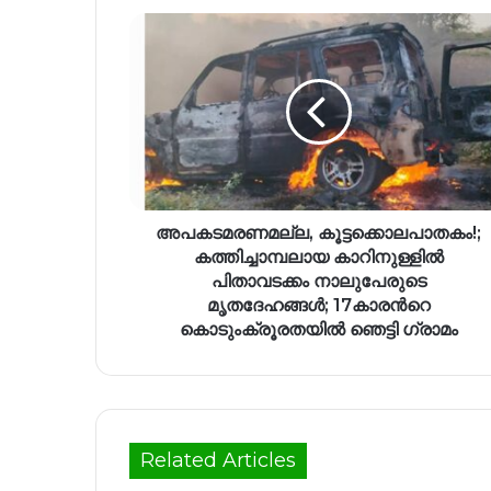
അപകടമരണമല്ല, കൂട്ടക്കൊലപാതകം!;
കത്തിച്ചാമ്പലായ കാറിനുള്ളില്‍
പിതാവടക്കം നാലുപേരുടെ
മൃതദേഹങ്ങള്‍; 17കാരന്‍റെ
കൊടുംക്രൂരതയില്‍ ഞെട്ടി ഗ്രാമം
Related Articles