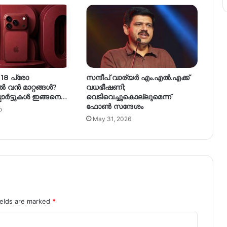
 പ്രോ
സന്ദീപ് വാര്യർ എം.എൽ.എക്ക്
വൻ മാറ്റങ്ങൾ?
വധഭീഷണി;
ാര്‍ട്ടുകള്‍ ഇങ്ങനെ…
വെടിവെച്ചുകൊല്ലുമെന്ന്
ഫോൺ സന്ദേശം
o
May 31, 2026
ields are marked
*