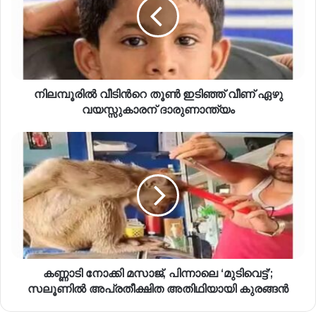
നിലമ്പൂരിൽ വീടിന്‍റെ തൂൺ ഇടിഞ്ഞ് വീണ് ഏഴു
വയസ്സുകാരന് ദാരുണാന്ത‍്യം
കണ്ണാടി നോക്കി മസാജ്, പിന്നാലെ ‘മുടിവെട്ട്’;
സലൂണിൽ അപ്രതീക്ഷിത അതിഥിയായി കുരങ്ങൻ