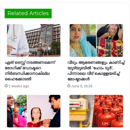
Related Articles
ഏത് ടെസ്റ്റ് നടത്തണമെന്ന്
വീടും ആഭരണങ്ങളും കാണിച്ച്
രോഗിക്ക് ഡോക്ടറെ
യൂട്യൂബിൽ ‘ഹോം ടൂർ’;
നിര്‍ബന്ധിക്കാനാകില്ല:
പിന്നാലെ വീട് കൊള്ളയടിച്ച്
ഹൈക്കോടതി
മോഷ്ടാക്കൾ
2 weeks ago
June 9, 2026