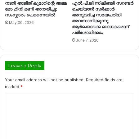
നടൻ അജിത് കുമാറിന്റെ അമ്മ
എൽ.പി.ജി സിലിണ്ടർ സറണ്ടർ
മോഹിനി മണി അന്തരിച്ചു;
ചെയ്യാൻ സർക്കാർ
സംസ്കാരം ചെന്നൈയിൽ
അനുവദിച്ച സമയപരിധി
അവസാനിക്കുന്നു;
May 30, 2026
ആർക്കൊക്കെ ബാധകമെന്ന്
പരിശോധിക്കാം
June 7, 2026
Leave a Reply
Your email address will not be published.
Required fields are
marked
*
C
o
m
m
e