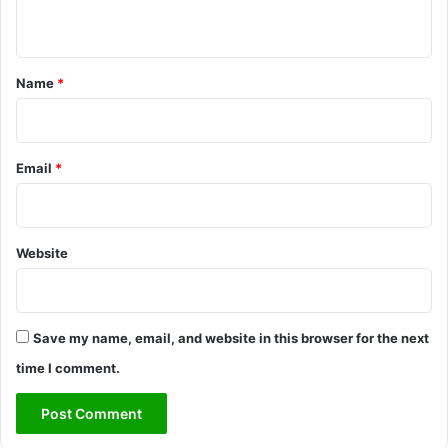
n
t
*
Name
*
Email
*
Website
Save my name, email, and website in this browser for the next
time I comment.