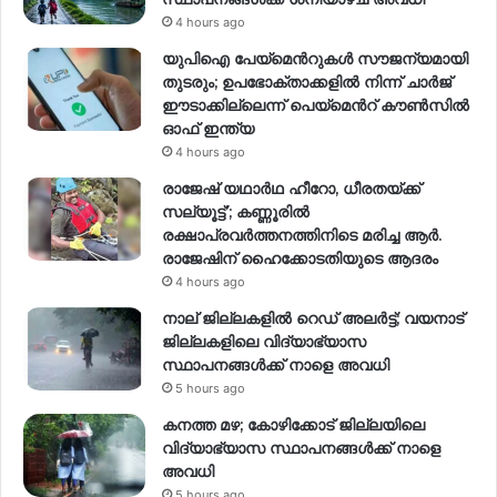
4 hours ago
യുപിഐ പേയ്മെന്‍റുകൾ സൗജന്യമായി
തുടരും; ഉപഭോക്താക്കളിൽ നിന്ന് ചാർജ്
ഈടാക്കില്ലെന്ന് പെയ്മെന്‍റ് കൗൺസിൽ
ഓഫ് ഇന്ത്യ
4 hours ago
രാജേഷ് യഥാര്‍ഥ ഹീറോ, ധീരതയ്ക്ക്
സല്യൂട്ട്’; കണ്ണൂരിൽ
രക്ഷാപ്രവര്‍ത്തനത്തിനിടെ മരിച്ച ആര്‍.
രാജേഷിന് ഹൈക്കോടതിയുടെ ആദരം
4 hours ago
നാല് ജില്ലകളിൽ റെഡ് അലർട്ട്; വയനാട്
ജില്ലകളിലെ വിദ്യാഭ്യാസ
സ്ഥാപനങ്ങൾക്ക് നാളെ അവധി
5 hours ago
കനത്ത മഴ; കോഴിക്കോട് ജില്ലയിലെ
വിദ്യാഭ്യാസ സ്ഥാപനങ്ങൾക്ക് നാളെ
അവധി
5 hours ago