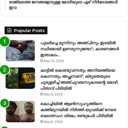
രാജ്യത്തെ ജനങ്ങളോടുള്ള മോദിയുടെ ഏഴ് നിര്‍ദേശങ്ങള്‍
ഇവ
Popular Posts
പുലർച്ചെ മൂന്നിനും അഞ്ചിനും ഇടയിൽ
സ്ഥിരമായി ഉണരുന്നുണ്ടോ?; കാരണങ്ങള്‍
ഇതാകാം…
May 15, 2026
കാട്ടിൽ കൊണ്ടുവന്നതും അനിയത്തിയെ
കൊന്നതും അച്ഛനാണ്’; ക്രൂരതയുടെ
ചുരുളഴിച്ച് അഞ്ചുവയസുകാരന്റെ മൊഴി,
പിതാവ് പിടിയിൽ
May 8, 2026
കൊച്ചിയിൽ ആൺസുഹൃത്തിനെ
കത്തിമുനയിൽ നിർത്തി യുവതിക്ക് നേരെ
ബലാത്സംഗ​ ശ്രമം; രണ്ടുപേർ പിടിയിൽ
May 8, 2026