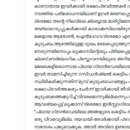
കാണാതായ ഇവർക്കായി രക്ഷാപ്രവർത്തകർ വിപു
നടത്തിയ പരിശോധനയിലാണ് ഇവർ മരണപ്പെട്ടത
ട്രെജോ തന്റെ നിലവിലെ ക്ലബ്ബായ മാരിറ്റിമോയ
തയ്യാറെടുപ്പുകൾക്കായി കാരാക്കസിലായിരുന
മക്കളായ ആരോൺ, ഐൻഹോവ ട്രെജോ എന്നി
കുടുംബം ആഴത്തിലുള്ള ദുഃഖം രേഖപ്പെടുത്തുന
നേരുന്നതിനൊപ്പം ലൂക്കാസിന്റെയും പ്രിയപ്പെ
ക്ലബ് ഔദ്യോഗിക പ്രസ്താവനയിലൂടെ അറിയിച്
മേഖലകളിലൊന്നായ പ്ലായ ഗ്രാൻഡെയിലായിരുന
ഇവർ താമസിച്ചിരുന്ന റസിഡൻഷ്യൽ കെട്ടിടം 
സ്ഥിരീകരിക്കുന്നതിന് മുമ്പ് കുടുംബാംഗങ്ങള
രക്ഷാപ്രവർത്തകരും ചേർന്ന് ഇവർക്കായി തീവ്ര
കുടുംബത്തെക്കുറിച്ച് വിവരമൊന്നുമില്ലെന്
ആവശ്യപ്പെട്ട് ലൂക്കാസ് ട്രെജോ ഇൻസ്റ്റാഗ്രാ
”പ്ലായ ഗ്രാൻഡെയിലെ ഞങ്ങളുടെ കെട്ടിടം തക
ഒരു വിവരവുമില്ല. ദയവായി അവർക്കായി പ്രാർ
സന്ദേശം പങ്കുവെക്കുക. അവർ അവിടെ ഉണ്ടായിരു