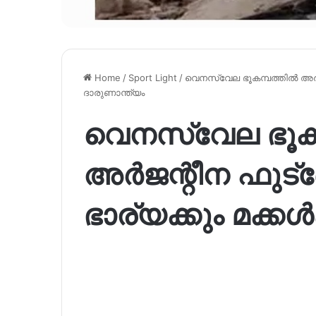
Home
/
Sport Light
/
വെനസ്വേല ഭൂകമ്പത്തിൽ അർജന
ദാരുണാന്ത്യം
വെനസ്വേല ഭൂക
അർജന്റീന ഫുട്‌
ഭാര്യക്കും മക്കൾ