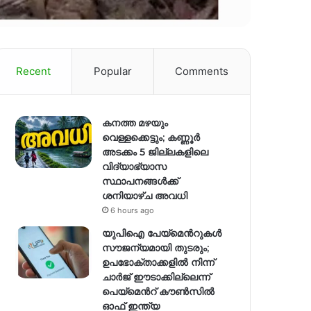
Recent
Popular
Comments
കനത്ത മഴയും
വെള്ളക്കെട്ടും; കണ്ണൂർ
അടക്കം 5 ജില്ലകളിലെ
വിദ്യാഭ്യാസ
സ്ഥാപനങ്ങള്‍ക്ക്
ശനിയാഴ്ച അവധി
6 hours ago
യുപിഐ പേയ്മെന്‍റുകൾ
സൗജന്യമായി തുടരും;
ഉപഭോക്താക്കളിൽ നിന്ന്
ചാർജ് ഈടാക്കില്ലെന്ന്
പെയ്മെന്‍റ് കൗൺസിൽ
ഓഫ് ഇന്ത്യ