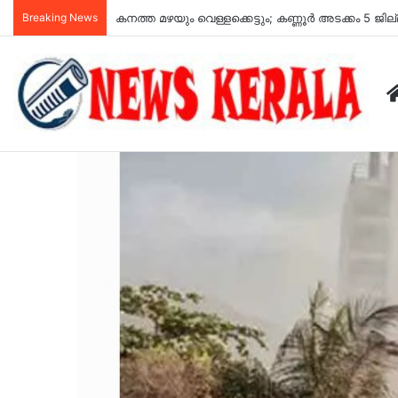
Breaking News
യുപിഐ പേയ്മെന്‍റുകൾ സൗജന്യമായി തുടരും; ഉപഭ