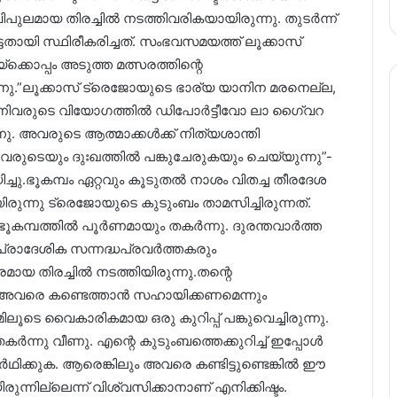
ലമായ തിരച്ചിൽ നടത്തിവരികയായിരുന്നു. തുടർന്ന്
ായി സ്ഥിരീകരിച്ചത്. സംഭവസമയത്ത് ലൂക്കാസ്
്ക്കൊപ്പം അടുത്ത മത്സരത്തിന്റെ
്നു.”ലൂക്കാസ് ട്രെജോയുടെ ഭാര്യ യാനിന മരനെല്ല,
വരുടെ വിയോഗത്തിൽ ഡിപോർട്ടീവോ ലാ ഗൈ്വറ
്നു. അവരുടെ ആത്മാക്കൾക്ക് നിത്യശാന്തി
ട്ടവരുടെയും ദുഃഖത്തിൽ പങ്കുചേരുകയും ചെയ്യുന്നു”-
ചു.ഭൂകമ്പം ഏറ്റവും കൂടുതൽ നാശം വിതച്ച തീരദേശ
്നു ട്രെജോയുടെ കുടുംബം താമസിച്ചിരുന്നത്.
ഭൂകമ്പത്തിൽ പൂർണമായും തകർന്നു. ദുരന്തവാർത്ത
ും പ്രാദേശിക സന്നദ്ധപ്രവർത്തകരും
മായ തിരച്ചിൽ നടത്തിയിരുന്നു.തന്റെ
നും അവരെ കണ്ടെത്താൻ സഹായിക്കണമെന്നും
മിലൂടെ വൈകാരികമായ ഒരു കുറിപ്പ് പങ്കുവെച്ചിരുന്നു.
ർന്നു വീണു. എന്റെ കുടുംബത്തെക്കുറിച്ച് ഇപ്പോൾ
ഥിക്കുക. ആരെങ്കിലും അവരെ കണ്ടിട്ടുണ്ടെങ്കിൽ ഈ
ന്നില്ലെന്ന് വിശ്വസിക്കാനാണ് എനിക്കിഷ്ടം.