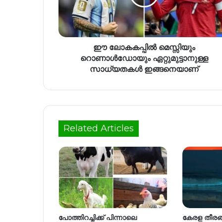
ഈ ലോകകപ്പിൽ മെസ്സിയും
റൊണാൾഡോയും ഏറ്റുമുട്ടാനുള്ള
സാധ്യതകൾ ഇങ്ങനെയാണ്
Related Articles
പോത്തിറച്ചിക്ക് പിന്നാലെ
കേരള തീരങ