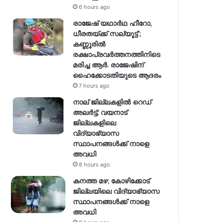
6 hours ago
രാജേഷ് യഥാര്‍ഥ ഹീറോ,
ധീരതയ്ക്ക് സല്യൂട്ട്’;
കണ്ണൂരിൽ
രക്ഷാപ്രവര്‍ത്തനത്തിനിടെ
മരിച്ച ആര്‍. രാജേഷിന്
ഹൈക്കോടതിയുടെ ആദരം
7 hours ago
നാല് ജില്ലകളിൽ റെഡ്
അലർട്ട്; വയനാട്
ജില്ലകളിലെ
വിദ്യാഭ്യാസ
സ്ഥാപനങ്ങൾക്ക് നാളെ
അവധി
8 hours ago
കനത്ത മഴ; കോഴിക്കോട്
ജില്ലയിലെ വിദ്യാഭ്യാസ
സ്ഥാപനങ്ങൾക്ക് നാളെ
അവധി