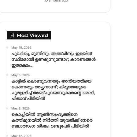
8 hours ago
Most Viewed
May 15, 2026
പുലർച്ചെ മൂന്നിനും അഞ്ചിനും ഇടയിൽ
സ്ഥിരമായി ഉണരുന്നുണ്ടോ?; കാരണങ്ങള്‍
ഇതാകാം…
May 8, 2026
കാട്ടിൽ കൊണ്ടുവന്നതും അനിയത്തിയെ
കൊന്നതും അച്ഛനാണ്’; ക്രൂരതയുടെ
ചുരുളഴിച്ച് അഞ്ചുവയസുകാരന്റെ മൊഴി,
പിതാവ് പിടിയിൽ
May 8, 2026
കൊച്ചിയിൽ ആൺസുഹൃത്തിനെ
കത്തിമുനയിൽ നിർത്തി യുവതിക്ക് നേരെ
ബലാത്സംഗ​ ശ്രമം; രണ്ടുപേർ പിടിയിൽ
May 12, 2026