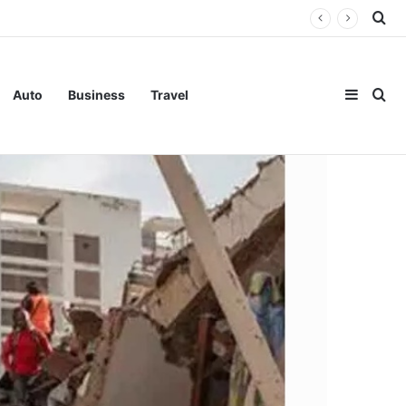
Se
 ഓഫ് ഇന്ത്യ
Sideba
Se
Auto
Business
Travel