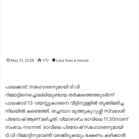
May 21, 2026
170
Less than a minute
പാലക്കാട്: സഹോദരനുമായി ടി.വി
റിമോട്ടിനെച്ചൊല്ലിയുണ്ടായ തർക്കത്തെത്തുടർന്ന്
പാലക്കാട് 13 വയസ്സുകാരനെ വീട്ടിനുള്ളിൽ തൂങ്ങിമരിച്ച
നിലയിൽ കണ്ടെത്തി. തച്ചമ്പാറ മുത്തുകുറുശ്ശി സ്വദേശി
പ്രദോഷ് ആണ് മരിച്ചത്. വ്യാഴാഴ്ച രാവിലെ 11.30നാണ്
സംഭവം നടന്നത്. രാവിലെ പ്രദോഷ് സഹോദരനുമായി
ടി.വി റിമോട്ടിനുവേണ്ടി വഴക്കിടുകയും ഭക്ഷണം കഴിക്കാൻ