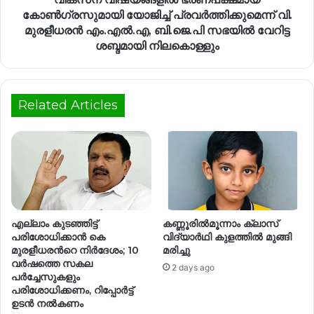
കോൺഗ്രസുമായി യോജിച്ച് പ്രവർത്തിക്കുമെന്ന് വി.
മുരളീധരൻ എം.എൽ.എ, ബി.ജെ.പി സഭയിൽ വേറിട്ട
ശബ്ദമായി നിലകൊള്ളും
Related Articles
എല്ലാം കുടഞ്ഞിട്ട്
കണ്ണൂരില്‍മൂന്നാം ക്ലാസ്
പരിശോധിക്കാൻ കെ
വിദ്യാര്‍ഥി കുളത്തില്‍ മുങ്ങി
മുരളീധരന്‍റെ നിർദേശം; 10
മരിച്ചു
വർഷത്തെ സകല
2 days ago
പർച്ചേസുകളും
പരിശോധിക്കണം, റിപ്പോർട്ട്
ഉടൻ നൽകണം