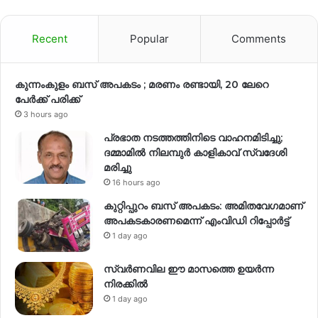
Recent
Popular
Comments
കുന്നംകുളം ബസ് അപകടം ; മരണം രണ്ടായി, 20 ലേറെ
പേർക്ക് പരിക്ക്
3 hours ago
പ്രഭാത നടത്തത്തിനിടെ വാഹനമിടിച്ചു;
ദമ്മാമിൽ നിലമ്പുർ കാളികാവ് സ്വദേശി
മരിച്ചു
16 hours ago
കുറ്റിപ്പുറം ബസ് അപകടം: അമിതവേഗമാണ്
അപകടകാരണമെന്ന് എംവിഡി റിപ്പോർട്ട്
1 day ago
സ്വര്‍ണവില ഈ മാസത്തെ ഉയര്‍ന്ന
നിരക്കില്‍
1 day ago