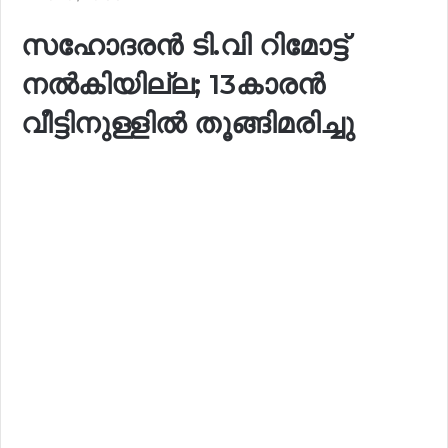
സഹോദരൻ ടി.വി റിമോട്ട്
നൽകിയില്ല; 13കാരൻ
വീട്ടിനുള്ളിൽ തൂങ്ങിമരിച്ചു