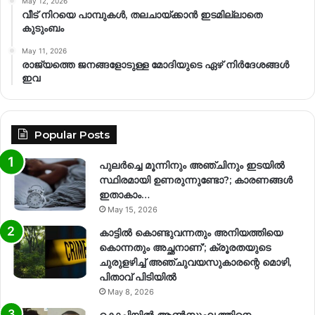
May 12, 2026
വീട് നിറയെ പാമ്പുകൾ, തലചായ്ക്കാൻ ഇടമില്ലാതെ
കുടുംബം
May 11, 2026
രാജ്യത്തെ ജനങ്ങളോടുള്ള മോദിയുടെ ഏഴ് നിര്‍ദേശങ്ങള്‍
ഇവ
Popular Posts
പുലർച്ചെ മൂന്നിനും അഞ്ചിനും ഇടയിൽ
സ്ഥിരമായി ഉണരുന്നുണ്ടോ?; കാരണങ്ങള്‍
ഇതാകാം…
May 15, 2026
കാട്ടിൽ കൊണ്ടുവന്നതും അനിയത്തിയെ
കൊന്നതും അച്ഛനാണ്’; ക്രൂരതയുടെ
ചുരുളഴിച്ച് അഞ്ചുവയസുകാരന്റെ മൊഴി,
പിതാവ് പിടിയിൽ
May 8, 2026
കൊച്ചിയിൽ ആൺസുഹൃത്തിനെ