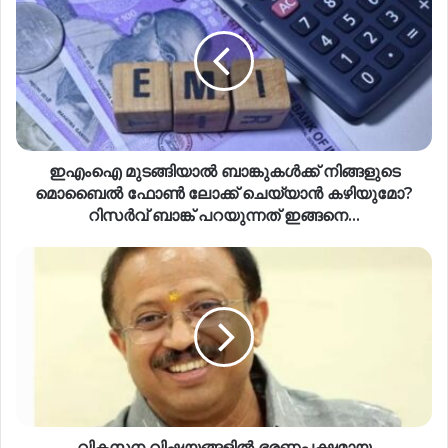
ഇഎംഐ മുടങ്ങിയാൽ ബാങ്കുകൾക്ക് നിങ്ങളുടെ
മൊബൈൽ ഫോൺ ലോക്ക് ചെയ്യാൻ കഴിയുമോ?
റിസര്‍വ് ബാങ്ക് പറയുന്നത് ഇങ്ങനെ…
വികസന വിഷയങ്ങളിൽ ഭരണപക്ഷമായ