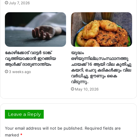
July 7, 2026
കോഴിക്കോട് വാട്ടർ ടാങ്ക്
യുദ്ധം
വൃത്തിയാക്കാൻ ഇറങ്ങിയ
ഒഴിയുന്നില്ല,സംസ്ഥാനത്തു
ആൾക്ക് ദാരുണാന്ത്യം
ചായക്ക് 16 ആയി വില കുതിച്ചു
കയറി, ചെറു കടികൾക്കും വില
3 weeks ago
വർധിച്ചു, ഊണും കൈ
വിടുന്നു..
May 10, 2026
Leave a Reply
Your email address will not be published.
Required fields are
marked
*