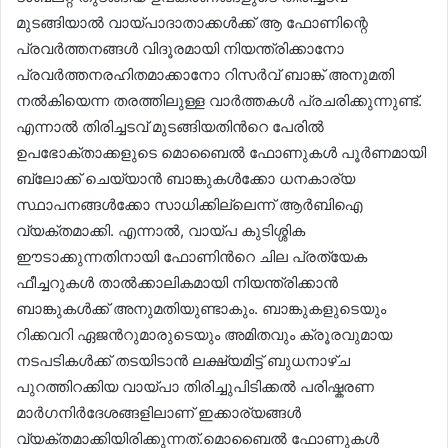
മുടങ്ങിയാൽ വായ്പാദാതാക്കൾക്ക് ആ ഫോണിന്റെ
പ്രവർത്തനങ്ങൾ വിദൂരമായി നിയന്ത്രിക്കാനോ
പ്രവർത്തനരഹിതമാക്കാനോ റിസർവ് ബാങ്ക് അനുമതി
നൽകിയെന്ന തരത്തിലുള്ള വാര്‍ത്തകൾ പ്രചരിക്കുന്നുണ്ട്.
എന്നാൽ തിരിച്ചടവ് മുടങ്ങിയതിന്‍റെ പേരിൽ
ഉപഭോക്താക്കളുടെ മൊബൈൽ ഫോണുകൾ പൂർണമായി
ബ്ലോക്ക് ചെയ്യാൻ ബാങ്കുകൾക്കോ ധനകാര്യ
സ്ഥാപനങ്ങൾക്കോ സാധിക്കില്ലെന്ന് ആർബിഐ
വ്യക്തമാക്കി. എന്നാൽ, വായ്പ കുടിശ്ശിക
ഈടാക്കുന്നതിനായി ഫോണിന്‍റെ ചില പ്രത്യേക
ഫീച്ചറുകൾ താൽക്കാലികമായി നിയന്ത്രിക്കാൻ
ബാങ്കുകൾക്ക് അനുമതിയുണ്ടാകും. ബാങ്കുകളുടെയും
റിക്കവറി ഏജന്‍റുമാരുടെയും അമിതവും ക്രൂരവുമായ
നടപടികൾക്ക് തടയിടാൻ ലക്ഷ്യമിട്ട് ബുധനാഴ്ച
പുറത്തിറക്കിയ വായ്പാ തിരിച്ചുപിടിക്കൽ പരിഷ്കരണ
മാർഗനിർദേശങ്ങളിലാണ് ഇക്കാര്യങ്ങൾ
വ്യക്തമാക്കിയിരിക്കുന്നത്.മൊബൈൽ ഫോണുകൾ