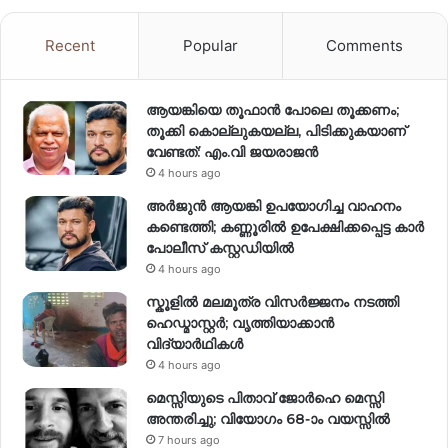
Recent
Popular
Comments
ആയങ്കിയെ തൂഫാൻ പോലെ തൂക്കണം;
തൂക്കി കൊല്ലുകയല്ല, പിടിക്കുകയാണ്
വേണ്ടത്: എം.വി ജയരാജൻ
4 hours ago
അർജുൻ ആയങ്കി ഉപയോഗിച്ച വാഹനം
കണ്ടെത്തി; കണ്ണൂരിൽ ഉപേക്ഷിക്കപ്പെട്ട കാർ
പോലീസ് കസ്റ്റഡിയിൽ
4 hours ago
സ്കൂളിൽ മലമൂത്ര വിസർജ്ജനം നടത്തി
ഹെഡ്മാസ്റ്റർ; വൃത്തിയാക്കാൻ
വിദ്യാർഥികൾ
4 hours ago
മെസ്സിയുടെ പിതാവ് ജോർഹെ മെസ്സി
അന്തരിച്ചു; വിയോഗം 68-ാം വയസ്സിൽ
7 hours ago