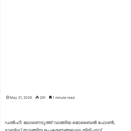
May 21, 2026
291
1 minute read
ഡൽഹി: ലോണെടുത്ത് വാങ്ങിയ മൊബൈൽ ഫോൺ,
ടാബ്‍ലറ്റ് തുടങ്ങിയ ഉപകരണങ്ങളുടെ തിരിച്ചടവ്