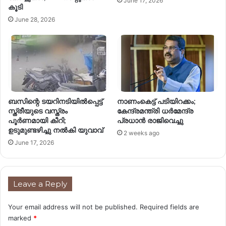
June 17, 2026
കൂടി
June 28, 2026
ബസിന്റെ ടയറിനടിയിൽപ്പെട്ട്
നാണംകെട്ട് പടിയിറക്കം;
സ്ത്രീയുടെ വസ്ത്രം
കേന്ദ്രമന്ത്രി ധർമേന്ദ്ര
പൂർണമായി കീറി;
പ്രധാൻ രാജിവെച്ചു
ഉടുമുണ്ടഴിച്ചു നൽകി യുവാവ്
2 weeks ago
June 17, 2026
Leave a Reply
Your email address will not be published.
Required fields are
marked
*