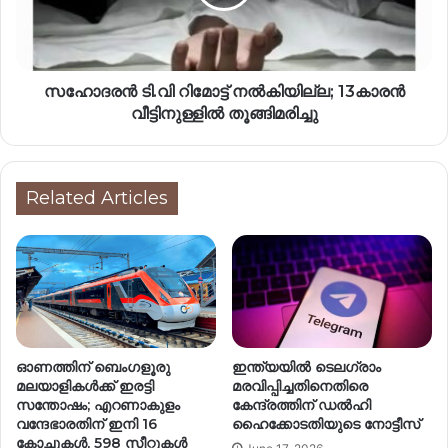
സഹോദരൻ ടി.വി റിമോട്ട് നൽകിയില്ല; 13കാരൻ
വീട്ടിനുള്ളിൽ തൂങ്ങിമരിച്ചു
Related Articles
ഓണത്തിന് ബെംഗളൂരു
ഇന്ത്യയിൽ ടെലഗ്രാം
മലയാളികള്‍ക്ക് ഇരട്ടി
മരവിപ്പിച്ചതിനെതിരെ
സന്തോഷം; എറണാകുളം
കേന്ദ്രത്തിന് ഡൽഹി
വന്ദേഭാരതിന് ഇനി 16
ഹൈക്കോടതിയുടെ നോട്ടീസ്
കോച്ചുകള്‍, 598 സീറ്റുകള്‍