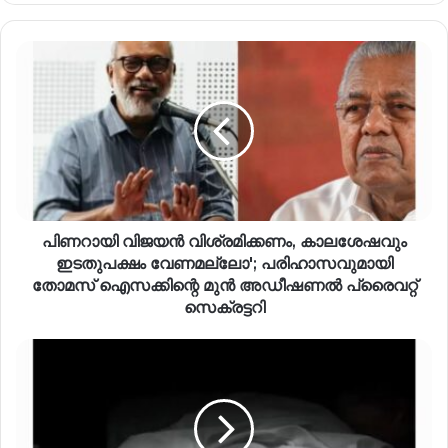
പിണറായി വിജയൻ വിശ്രമിക്കണം, കാലശേഷവും
ഇടതുപക്ഷം വേണമല്ലോ'; പരിഹാസവുമായി
തോമസ് ഐസക്കിന്റെ മുൻ അഡീഷണൽ പ്രൈവറ്റ്
സെക്രട്ടറി