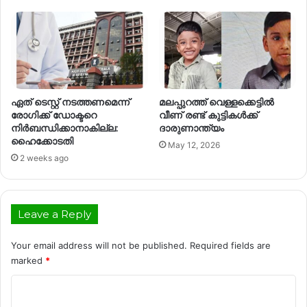
ഏത് ടെസ്റ്റ് നടത്തണമെന്ന്
മലപ്പുറത്ത് വെള്ളക്കെട്ടില്‍
രോഗിക്ക് ഡോക്ടറെ
വീണ് രണ്ട് കുട്ടികള്‍ക്ക്
നിര്‍ബന്ധിക്കാനാകില്ല:
ദാരുണാന്ത്യം
ഹൈക്കോടതി
May 12, 2026
2 weeks ago
Leave a Reply
Your email address will not be published.
Required fields are
marked
*
C
o