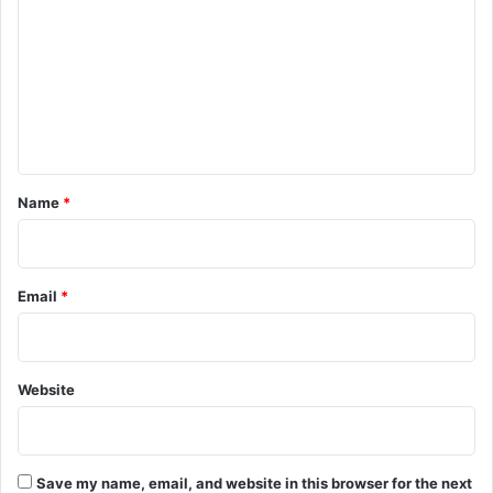
m
m
e
n
t
*
Name
*
Email
*
Website
Save my name, email, and website in this browser for the next