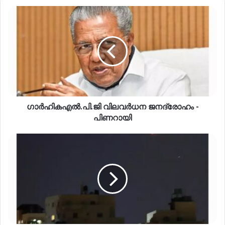
ഗാർഹികഎൽ.പി.ജി വിലവർധന ജനദ്രോഹം -
പിണറായി