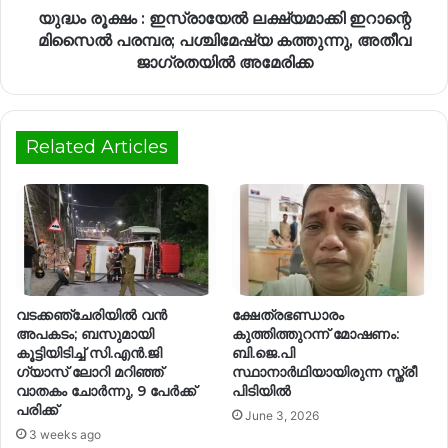
യുദ്ധം രൂക്ഷം : ഇസ്രായേൽ ലക്ഷ്യമാക്കി ഇറാന്റെ
മിസൈൽ പരമ്പര; പശ്ചിമേഷ്യ കത്തുന്നു, അതീവ
ജാഗ്രതയിൽ അമേരിക്ക
Related Articles
വടക്കഞ്ചേരിയിൽ വൻ
ക്ഷേത്രഭണ്ഡാരം
അപകടം; ബസുമായി
കുത്തിത്തുറന്ന് മോഷണം:
കൂട്ടിയിടിച്ച് സി.എൻ.ജി
ബി.ജെ.പി
ഗ്യാസ് ലോറി മറിഞ്ഞ്
സ്ഥാനാർഥിയായിരുന്ന സ്ത്രീ
വാതകം ചോർന്നു, 9 പേർക്ക്
പിടിയിൽ
പരിക്ക്
June 3, 2026
3 weeks ago