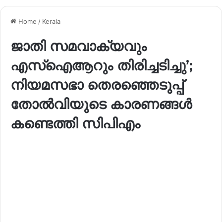
Home
/
Kerala
ജാതി സമവാക്യവും
എസ്‌ഐആറും തിരിച്ചടിച്ചു’;
നിയമസഭാ തെരഞ്ഞെടുപ്പ്
തോൽവിയുടെ കാരണങ്ങൾ
കണ്ടെത്തി സിപിഎം