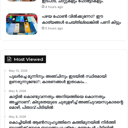
ഇടപാട്, ചാറ്റുകളും ഫോട്ടോകളും.
4 hours ago
പഴയ ഫോൺ വിൽക്കുന്നോ? ഈ
കാര്യങ്ങൾ ചെയ്തില്ലെങ്കിൽ പണി കിട്ടും
5 hours ago
Most Viewed
May 15, 2026
പുലർച്ചെ മൂന്നിനും അഞ്ചിനും ഇടയിൽ സ്ഥിരമായി
ഉണരുന്നുണ്ടോ?; കാരണങ്ങള്‍ ഇതാകാം…
May 8, 2026
കാട്ടിൽ കൊണ്ടുവന്നതും അനിയത്തിയെ കൊന്നതും
അച്ഛനാണ്’; ക്രൂരതയുടെ ചുരുളഴിച്ച് അഞ്ചുവയസുകാരന്റെ
മൊഴി, പിതാവ് പിടിയിൽ
May 8, 2026
കൊച്ചിയിൽ ആൺസുഹൃത്തിനെ കത്തിമുനയിൽ നിർത്തി
യുവതിക്ക് നേരെ ബലാത്സംഗ​ ശ്രമം; രണ്ടുപേർ പിടിയിൽ