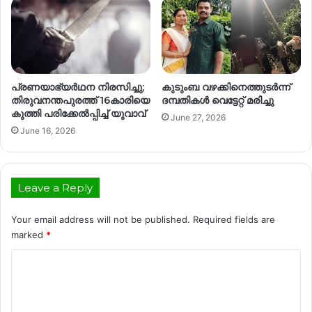
കുടുംബ വഴക്കിനെത്തുടർന്ന്
പ്രണയാഭ്യർഥന നിരസിച്ചു;
ദമ്പതികൾ വെട്ടേറ്റ് മരിച്ചു
തിരുവനന്തപുരത്ത് 16കാരിയെ
കുത്തി പരിക്കേൽപ്പിച്ച് യുവാവ്
June 27, 2026
June 16, 2026
Leave a Reply
Your email address will not be published.
Required fields are
marked
*
C
o
m