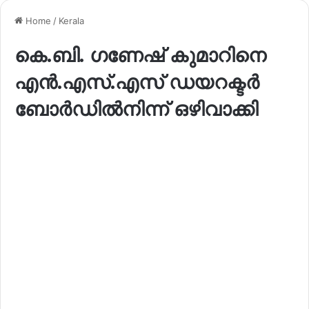
Home
/
Kerala
കെ.ബി. ഗണേഷ് കുമാറിനെ
എൻ.എസ്.എസ് ഡയറക്ടർ
ബോർഡിൽനിന്ന് ഒഴിവാക്കി