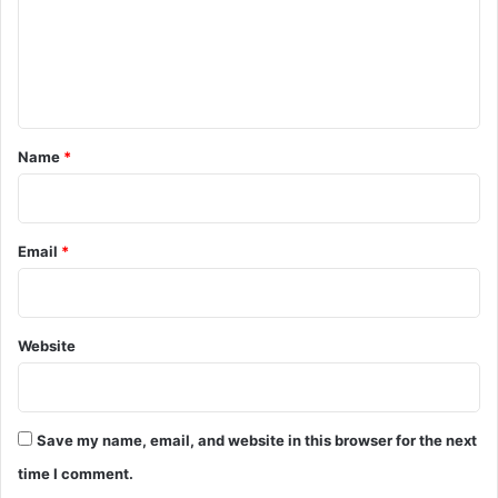
m
e
n
t
*
Name
*
Email
*
Website
Save my name, email, and website in this browser for the next
time I comment.