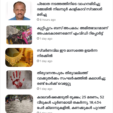
പ്രഭാത നടത്തത്തിനിടെ വാഹനമിടിച്ചു;
ദമ്മാമിൽ നിലമ്പുർ കാളികാവ് സ്വദേശി
മരിച്ചു
8 hours ago
കുറ്റിപ്പുറം ബസ് അപകടം: അമിതവേഗമാണ്
അപകടകാരണമെന്ന് എംവിഡി റിപ്പോർട്ട്
1 day ago
സ്വര്‍ണവില ഈ മാസത്തെ ഉയര്‍ന്ന
നിരക്കില്‍
1 day ago
തിരുവനന്തപുരം തിരുവല്ലത്ത്
വാക്കുതർക്കം സംഘർഷത്തിൽ കലാശിച്ചു;
രണ്ട് പേർക്ക് വെട്ടേറ്റു
1 day ago
കാലവർഷക്കെടുതി രൂക്ഷം; 25 മരണം, 52
വീ‌ടുകൾ പൂർണമായി തകർന്നു, 18,434
പേർ ക്യാമ്പുകളിൽ, കണക്കുകൾ പുറത്ത്