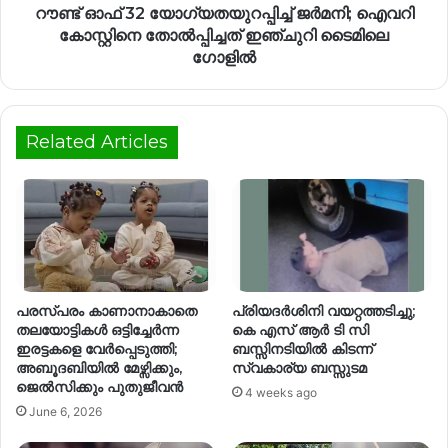
റൗണ്ട് ഓഫ് 32 യോഗ്യതയുറപ്പിച്ച് ജർമനി; ഐവറി
കോസ്റ്റിനെ തോൽപ്പിച്ചത് ഇഞ്ചുറി ടൈമിലെ
ഗോളിൽ
Related Articles
പരസ്പരം കാണാനാകാതെ
പ്രിയദര്‍ശിനി വയറ്റത്തടിച്ചു;
തലയോട്ടികൾ ഒട്ടിച്ചേർന്ന
കെ എസ് ആര്‍ ടി സി
ഇരട്ടകളെ വേർപ്പെടുത്തി;
ബസ്സിനടിയില്‍ കിടന്ന്
അബൂദബിയിൽ മേഴ്സിക്കും,
സ്വകാര്യ ബസ്സുടമ
ജെൽസിക്കും പുതുജീവൻ
4 weeks ago
June 6, 2026