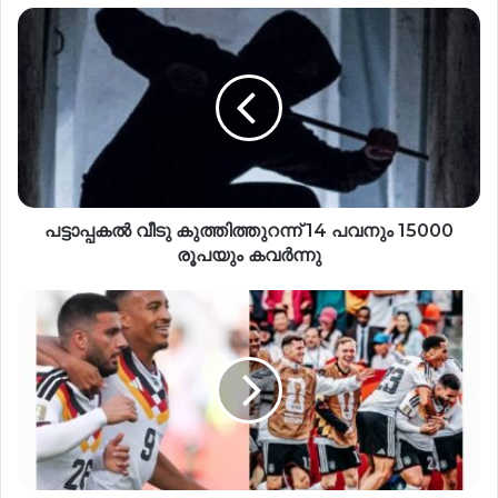
പട്ടാപ്പകൽ വീടു കുത്തിത്തുറന്ന് 14 പവനും 15000
രൂപയും കവർന്നു