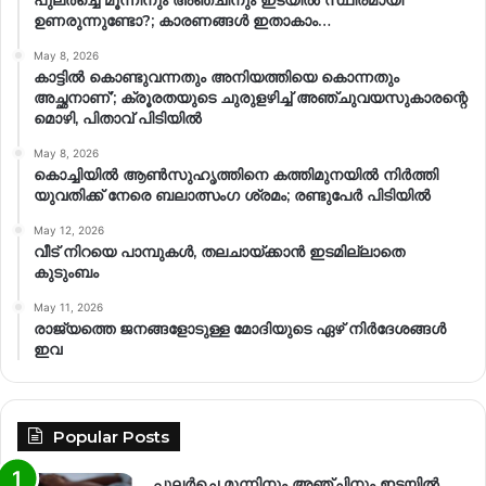
പുലർച്ചെ മൂന്നിനും അഞ്ചിനും ഇടയിൽ സ്ഥിരമായി
ഉണരുന്നുണ്ടോ?; കാരണങ്ങള്‍ ഇതാകാം…
May 8, 2026
കാട്ടിൽ കൊണ്ടുവന്നതും അനിയത്തിയെ കൊന്നതും
അച്ഛനാണ്’; ക്രൂരതയുടെ ചുരുളഴിച്ച് അഞ്ചുവയസുകാരന്റെ
മൊഴി, പിതാവ് പിടിയിൽ
May 8, 2026
കൊച്ചിയിൽ ആൺസുഹൃത്തിനെ കത്തിമുനയിൽ നിർത്തി
യുവതിക്ക് നേരെ ബലാത്സംഗ​ ശ്രമം; രണ്ടുപേർ പിടിയിൽ
May 12, 2026
വീട് നിറയെ പാമ്പുകൾ, തലചായ്ക്കാൻ ഇടമില്ലാതെ
കുടുംബം
May 11, 2026
രാജ്യത്തെ ജനങ്ങളോടുള്ള മോദിയുടെ ഏഴ് നിര്‍ദേശങ്ങള്‍
ഇവ
Popular Posts
പുലർച്ചെ മൂന്നിനും അഞ്ചിനും ഇടയിൽ