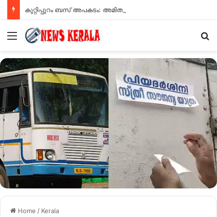
കുറ്റിപ്പുറം ബസ് അപകടം: അമിതവേഗമാണ് അപകടകാരണമെന്ന് എംവിഡി റിപ്പോർട്ട്
Menu
Se
Home
/
Kerala