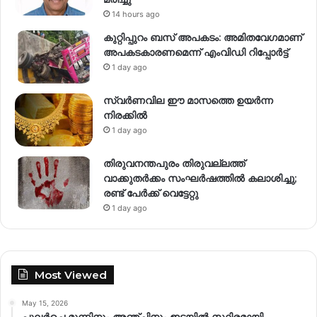
14 hours ago
കുറ്റിപ്പുറം ബസ് അപകടം: അമിതവേഗമാണ്
അപകടകാരണമെന്ന് എംവിഡി റിപ്പോർട്ട്
1 day ago
സ്വര്‍ണവില ഈ മാസത്തെ ഉയര്‍ന്ന
നിരക്കില്‍
1 day ago
തിരുവനന്തപുരം തിരുവല്ലത്ത്
വാക്കുതർക്കം സംഘർഷത്തിൽ കലാശിച്ചു;
രണ്ട് പേർക്ക് വെട്ടേറ്റു
1 day ago
Most Viewed
May 15, 2026