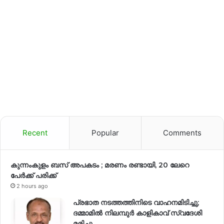
Recent
Popular
Comments
കുന്നംകുളം ബസ് അപകടം ; മരണം രണ്ടായി, 20 ലേറെ
പേർക്ക് പരിക്ക്
2 hours ago
പ്രഭാത നടത്തത്തിനിടെ വാഹനമിടിച്ചു;
ദമ്മാമിൽ നിലമ്പുർ കാളികാവ് സ്വദേശി
മരിച്ചു