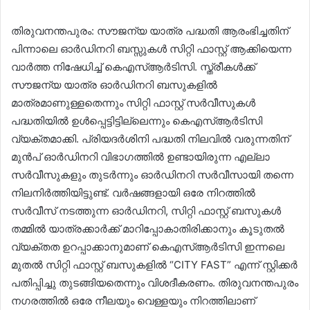
തിരുവനന്തപുരം: സൗജന്യ യാത്ര പദ്ധതി ആരംഭിച്ചതിന്
പിന്നാലെ ഓര്‍ഡിനറി ബസ്സുകള്‍ സിറ്റി ഫാസ്റ്റ് ആക്കിയെന്ന
വാർത്ത നിഷേധിച്ച് കെഎസ്ആര്‍ടിസി. സ്ത്രീകള്‍ക്ക്
സൗജന്യ യാത്ര ഓര്‍ഡിനറി ബസുകളില്‍
മാത്രമാണുള്ളതെന്നും സിറ്റി ഫാസ്റ്റ് സര്‍വീസുകള്‍
പദ്ധതിയില്‍ ഉള്‍പ്പെട്ടിട്ടില്ലെന്നും കെഎസ്ആര്‍ടിസി
വ്യക്തമാക്കി. പ്രിയദർശിനി പദ്ധതി നിലവിൽ വരുന്നതിന്
മുൻപ് ഓർഡിനറി വിഭാഗത്തിൽ ഉണ്ടായിരുന്ന എല്ലാ
സർവീസുകളും തുടർന്നും ഓർഡിനറി സർവീസായി തന്നെ
നിലനിർത്തിയിട്ടുണ്ട്. വർഷങ്ങളായി ഒരേ നിറത്തിൽ
സർവീസ് നടത്തുന്ന ഓർഡിനറി, സിറ്റി ഫാസ്റ്റ് ബസുകൾ
തമ്മിൽ യാത്രക്കാർക്ക് മാറിപ്പോകാതിരിക്കാനും കൂടുതൽ
വ്യക്തത ഉറപ്പാക്കാനുമാണ് കെഎസ്ആർടിസി ഇന്നലെ
മുതൽ സിറ്റി ഫാസ്റ്റ് ബസുകളിൽ “CITY FAST” എന്ന് സ്റ്റിക്കർ
പതിപ്പിച്ചു തുടങ്ങിയതെന്നും വിശദീകരണം. തിരുവനന്തപുരം
നഗരത്തിൽ ഒരേ നീലയും വെള്ളയും നിറത്തിലാണ്