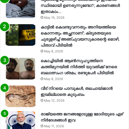
സ്ഥിരമായി ഉണരുന്നുണ്ടോ?; കാരണങ്ങള്‍
ഇതാകാം…
May 15, 2026
കാട്ടിൽ കൊണ്ടുവന്നതും അനിയത്തിയെ
കൊന്നതും അച്ഛനാണ്’; ക്രൂരതയുടെ
ചുരുളഴിച്ച് അഞ്ചുവയസുകാരന്റെ മൊഴി,
പിതാവ് പിടിയിൽ
May 8, 2026
കൊച്ചിയിൽ ആൺസുഹൃത്തിനെ
കത്തിമുനയിൽ നിർത്തി യുവതിക്ക് നേരെ
ബലാത്സംഗ​ ശ്രമം; രണ്ടുപേർ പിടിയിൽ
May 8, 2026
വീട് നിറയെ പാമ്പുകൾ, തലചായ്ക്കാൻ
ഇടമില്ലാതെ കുടുംബം
May 12, 2026
രാജ്യത്തെ ജനങ്ങളോടുള്ള മോദിയുടെ ഏഴ്
നിര്‍ദേശങ്ങള്‍ ഇവ
May 11, 2026