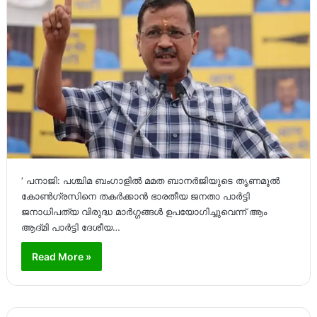
‘ പനാജി: പശ്ചിമ ബംഗാളിൽ മമത ബാനർജിയുടെ തൃണമൂൽ
കോൺഗ്രസിനെ തകർക്കാൻ ഭാരതീയ ജനതാ പാർട്ടി
ജനാധിപത്യ വിരുദ്ധ മാർഗ്ഗങ്ങൾ ഉപയോഗിച്ചുവെന്ന് ആം
ആദ്മി പാർട്ടി ദേശീയ…
Read More »