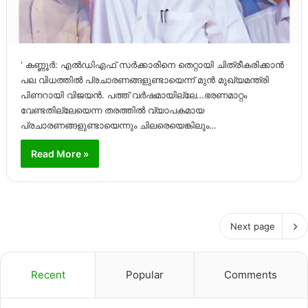
‘ കണ്ണൂർ: എൽഡിഎഫ് സർക്കാരിനെ തെറ്റായി ചിത്രീകരിക്കാൻ
പല വിധത്തിൽ പ്രചാരണങ്ങളുണ്ടായെന്ന് മുൻ മുഖ്യമന്ത്രി
പിണറായി വിജയൻ. പത്ത് വർഷമായില്ലേ…ഭരണമാറ്റം
വേണ്ടതില്ലേയെന്ന തരത്തിൽ വ്യാപകമായ
പ്രചാരണങ്ങളുണ്ടായെന്നും ചിലരെയെങ്കിലും…
Read More »
Next page
Recent
Popular
Comments