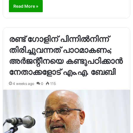
Read More »
രണ്ട് ഗോളിന് പിന്നിൽനിന്ന്
തിരിച്ചുവന്നത് പാഠമാകണം;
അർജന്റീനയെ കണ്ടുപഠിക്കാൻ
നേതാക്കളോട് എം.എ. ബേബി
4 weeks ago
0
115