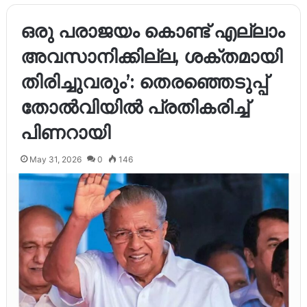
ഒരു പരാജയം കൊണ്ട് എല്ലാം
അവസാനിക്കില്ല, ശക്തമായി
തിരിച്ചുവരും’: തെരഞ്ഞെടുപ്പ്
തോൽവിയിൽ പ്രതികരിച്ച്
പിണറായി
May 31, 2026
0
146