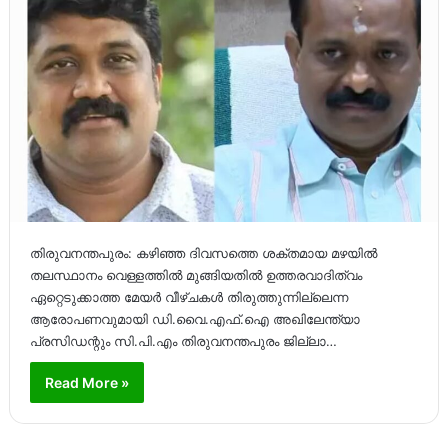
തിരുവനന്തപുരം: കഴിഞ്ഞ ദിവസത്തെ ശക്തമായ മഴയിൽ
തലസ്ഥാനം വെള്ളത്തിൽ മുങ്ങിയതിൽ ഉത്തരവാദിത്വം
ഏറ്റെടുക്കാത്ത മേയർ വീഴ്ചകൾ തിരുത്തുന്നില്ലെന്ന
ആരോപണവുമായി ഡി.വൈ.എഫ്.ഐ അഖിലേന്ത്യാ
പ്രസിഡന്റും സി.പി.എം തിരുവനന്തപുരം ജില്ലാ…
Read More »