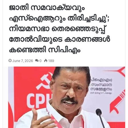
ജാതി സമവാക്യവും
എസ്‌ഐആറും തിരിച്ചടിച്ചു’;
നിയമസഭാ തെരഞ്ഞെടുപ്പ്
തോൽവിയുടെ കാരണങ്ങൾ
കണ്ടെത്തി സിപിഎം
June 7, 2026
0
189