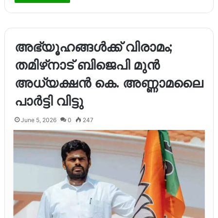
അഭ്യൂഹങ്ങൾക്ക് വിരാമം;
തമിഴ്‌നാട് ബിജെപി മുൻ
അധ്യക്ഷൻ കെ. അണ്ണാമലൈ
പാര്‍ട്ടി വിട്ടു
June 5, 2026
0
247