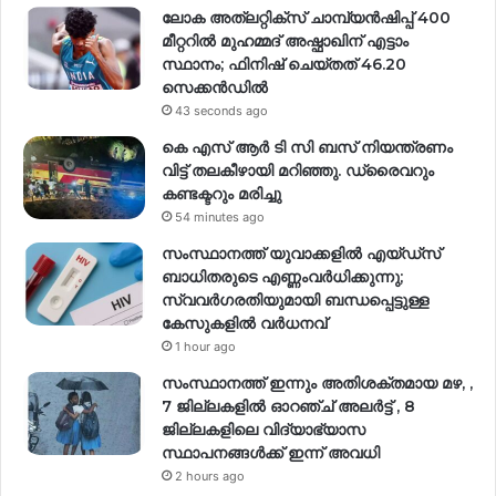
ലോക അത്‌ലറ്റിക്‌സ് ചാമ്പ്യൻഷിപ്പ് 400
മീറ്ററിൽ മുഹമ്മദ് അഷ്ഫാഖിന് എട്ടാം
സ്ഥാനം; ഫിനിഷ് ചെയ്തത് 46.20
സെക്കൻഡിൽ
43 seconds ago
കെ എസ് ആർ ടി സി ബസ് നിയന്ത്രണം
വിട്ട് തലകീഴായി മറിഞ്ഞു. ഡ്രൈവറും
കണ്ടക്ടറും മരിച്ചു
54 minutes ago
സംസ്ഥാനത്ത് യുവാക്കളിൽ എയ്ഡ്സ്
ബാധിതരുടെ എണ്ണംവർധിക്കുന്നു;
സ്വവർഗരതിയുമായി ബന്ധപ്പെട്ടുള്ള
കേസുകളിൽ വര്‍ധനവ്
1 hour ago
സംസ്ഥാനത്ത് ഇന്നും അതിശക്തമായ മഴ, ,
7 ജില്ലകളിൽ ഓറഞ്ച് അലർട്ട് , 8
ജില്ലകളിലെ വിദ്യാഭ്യാസ
സ്ഥാപനങ്ങൾക്ക് ഇന്ന് അവധി
2 hours ago