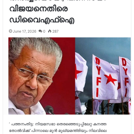
വിജയനെതിരെ
ഡിവൈഎഫ്ഐ
June 17, 2026
0
287
‘ പത്തനംതിട്ട: നിയമസഭാ തെരഞ്ഞെടുപ്പിലേറ്റ കനത്ത
തോൽവിക്ക് പിന്നാലെ മുൻ മുഖ്യമന്ത്രിയും നിലവിലെ