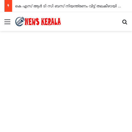
കെ എസ് ആർ ടി സി ബസ് നിയന്ത്രണം വിട്ട് തലകീഴായി മറിഞ്ഞു. ഡ്രൈവറും കണ്ടക്ടറും മരിച്ചു
Menu
S