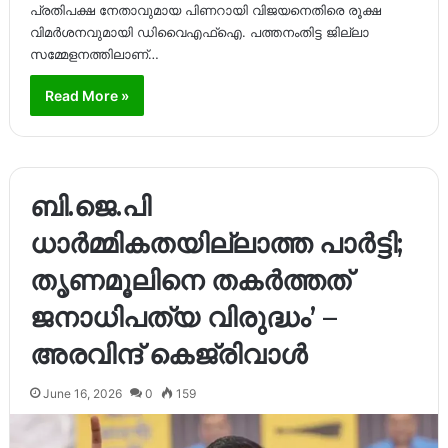
പ്രതിപക്ഷ നേതാവുമായ പിണറായി വിജയനെതിരെ രൂക്ഷ
വിമർശനവുമായി ഡിവൈഎഫ്ഐ. പത്തനംതിട്ട ജില്ലാ
സമ്മേളനത്തിലാണ്…
Read More »
ബി.ജെ.പി
ധാർമ്മികതയില്ലാത്ത പാർട്ടി;
തൃണമൂലിനെ തകർത്തത്
ജനാധിപത്യ വിരുദ്ധം’ –
അരവിന്ദ് കെജ്രിവാൾ
June 16, 2026
0
159