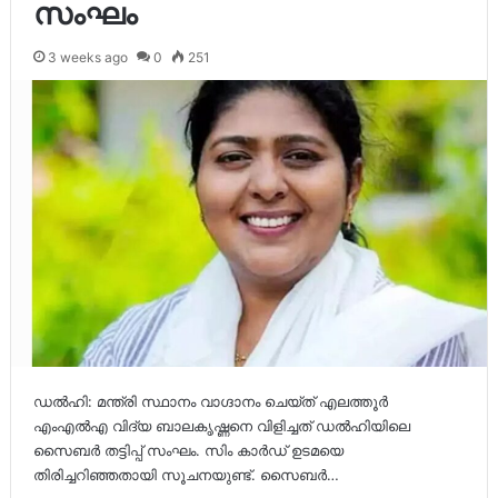
സംഘം
3 weeks ago
0
251
ഡൽഹി: മന്ത്രി സ്ഥാനം വാഗ്ദാനം ചെയ്ത് എലത്തൂർ
എംഎൽഎ വിദ്യ ബാലകൃഷ്ണനെ വിളിച്ചത് ഡൽഹിയിലെ
സൈബർ തട്ടിപ്പ് സംഘം. സിം കാർഡ് ഉടമയെ
തിരിച്ചറിഞ്ഞതായി സൂചനയുണ്ട്. സൈബർ…