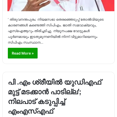
‘ തിരുവനന്തപുരം: നിയമസഭാ തെരഞ്ഞെടുപ്പ് തോൽവിയുടെ
കാരണങ്ങൾ കണ്ടെത്തി സിപിഎം. ജാതി സമവാക്യവും,
എസ്‌ഐആറും തിരിച്ചടിച്ചു. ന്യൂനപക്ഷ വോട്ടുകൾ
പൂർണമായും ഇടതുമുന്നണിയിൽ നിന്ന് വിട്ടുമാറിയെന്നും
സിപിഎം സംസ്ഥാന…
Read More »
പി .എം ശ്രീയിൽ യുഡിഎഫ്
മുട്ട് മടക്കാൻ പാടില്ല’;
നിലപാട് കടുപ്പിച്ച്
എംഎസ്എഫ്