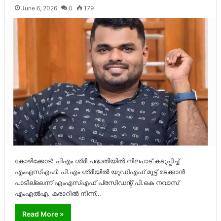
June 6, 2026
0
179
കോഴിക്കോട്: പിഎം ശ്രീ പദ്ധതിയിൽ നിലപാട് കടുപ്പിച്ച്
എംഎസ്എഫ്. പി.എം ശ്രീയിൽ യുഡിഎഫ് മുട്ട് മടക്കാൻ
പാടില്ലെന്ന് എംഎസ്എഫ് പ്രസിഡന്റ് പി.കെ നവാസ്
എംഎൽഎ. കരാറിൽ നിന്ന്…
Read More »