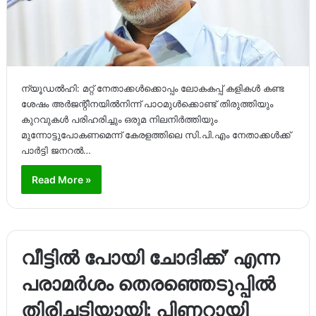
ന്യൂഡൽഹി: മറ്റ് നേതാക്കൾക്കൊപ്പം ലോകകപ്പ് കളികൾ കണ്ട
ശേഷം അർജന്റീനയിൽനിന്ന് പാഠമുൾക്കൊണ്ട് തിരുത്തിയും
കുറവുകൾ പരിഹരിച്ചും ഒരുമ നിലനിർത്തിയും
മുന്നോട്ടുപോകണമെന്ന് കേരളത്തിലെ സി.പി.എം നേതാക്കൾക്ക്
പാർട്ടി ജനറൽ…
Read More »
വീട്ടിൽ പോയി ചോദിക്ക്’ എന്ന
പരാമർശം തെരഞ്ഞെടുപ്പിൽ
തിരിച്ചടിയായി; പിണറായി