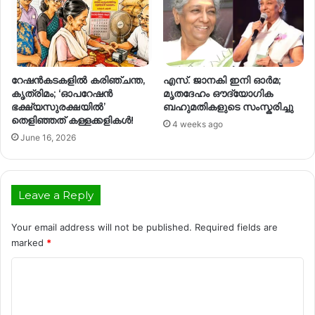
റേഷൻകടകളിൽ കരിഞ്ചന്ത,
എസ്. ജാനകി ഇനി ഓർമ;
കൃത്രിമം; ‘ഓപറേഷൻ
മൃതദേഹം ഔദ്യോഗിക
ഭക്ഷ്യസുരക്ഷയിൽ’
ബഹുമതികളുടെ സംസ്കരിച്ചു
തെളിഞ്ഞത്​ കള്ളക്കളികൾ!
4 weeks ago
June 16, 2026
Leave a Reply
Your email address will not be published.
Required fields are
marked
*
C
o
m