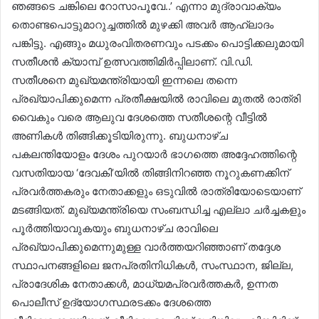
ഞങ്ങടെ ചങ്കി​ലെ റോസാപൂവേ..’ എന്നാ മുദ്രാവാക്യം
തൊണ്ടപൊട്ടുമാറുച്ചത്തിൽ മുഴക്കി അവർ ആഹ്ലാദം
പങ്കിട്ടു. എങ്ങും മധുരംവിതരണവും പടക്കം പൊട്ടിക്കലുമായി
സതീശൻ ക്യാമ്പ് ഉത്സവത്തിമിർപ്പിലാണ്. വി.ഡി.
സതീശനെ മുഖ്യമന്ത്രിയായി ഇന്നലെ തന്നെ
പ്രഖ്യാപിക്കുമെന്ന പ്രതീക്ഷയിൽ രാവിലെ മുതൽ രാത്രി​
വൈകും വരെ ആലുവ ദേശത്തെ സതീശന്റെ വീട്ടിൽ
അണികൾ തിങ്ങിക്കൂടിയിരുന്നു. ബുധനാഴ്ച
പകലന്തിയോളം ദേശം പുറയാർ ഭാഗത്തെ അദ്ദേഹത്തിന്റെ
വസതിയായ ‘ദേവകി’യിൽ തിങ്ങിനിറഞ്ഞ നൂറുകണക്കിന്
പ്രവർത്തകരും നേതാക്കളും ഒടുവിൽ രാത്രിയോടെയാണ്
മടങ്ങിയത്. മുഖ്യമന്ത്രിയെ സംബന്ധിച്ച എല്ലാ ചർച്ചകളും
പൂർത്തിയാവുകയും ബുധനാഴ്ച രാവിലെ
പ്രഖ്യാപിക്കുമെന്നുമുള്ള വാർത്തയറിഞ്ഞാണ് തദ്ദേശ
സ്ഥാപനങ്ങളിലെ ജനപ്രതിനിധികൾ, സംസ്ഥാന, ജില്ല,
പ്രാദേശിക നേതാക്കൾ, മാധ്യമപ്രവർത്തകർ, ഉന്നത
പൊലീസ് ഉദ്യോഗസ്ഥരടക്കം ദേശത്തെ