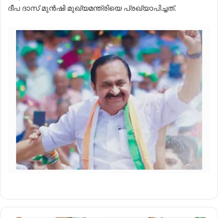
ദീപ ദാസ് മുൻഷി മുഖ്യമന്ത്രിയെ പ്രഖ്യാപിച്ചത്.