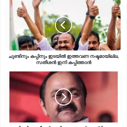
ചുണ്ടിനും കപ്പിനും ഇടയിൽ ഇത്തവണ നഷ്ടമായില്ല,
സതീശൻ ഇനി കപ്പിത്താൻ