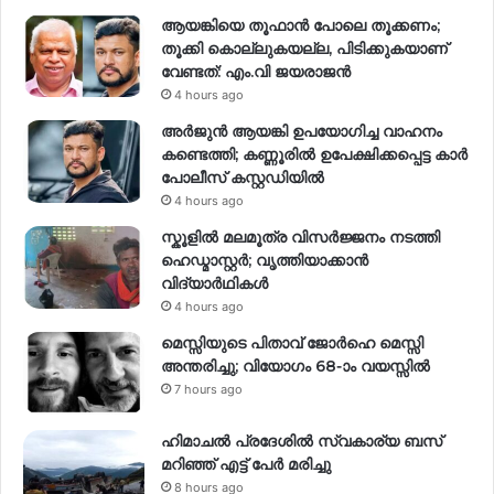
ആയങ്കിയെ തൂഫാൻ പോലെ തൂക്കണം;
തൂക്കി കൊല്ലുകയല്ല, പിടിക്കുകയാണ്
വേണ്ടത്: എം.വി ജയരാജൻ
4 hours ago
അർജുൻ ആയങ്കി ഉപയോഗിച്ച വാഹനം
കണ്ടെത്തി; കണ്ണൂരിൽ ഉപേക്ഷിക്കപ്പെട്ട കാർ
പോലീസ് കസ്റ്റഡിയിൽ
4 hours ago
സ്കൂളിൽ മലമൂത്ര വിസർജ്ജനം നടത്തി
ഹെഡ്മാസ്റ്റർ; വൃത്തിയാക്കാൻ
വിദ്യാർഥികൾ
4 hours ago
മെസ്സിയുടെ പിതാവ് ജോർഹെ മെസ്സി
അന്തരിച്ചു; വിയോഗം 68-ാം വയസ്സിൽ
7 hours ago
ഹിമാചല്‍ പ്രദേശില്‍ സ്വകാര്യ ബസ്
മറിഞ്ഞ് എട്ട് പേര്‍ മരിച്ചു
8 hours ago