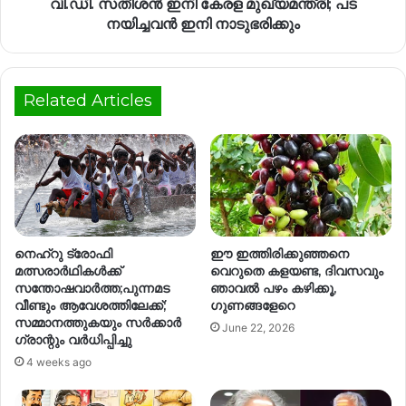
വി.ഡി. സതീശൻ ഇനി കേരള മുഖ്യമന്ത്രി; പട
നയിച്ചവൻ ഇനി നാടുഭരിക്കും
Related Articles
നെഹ്റു ട്രോഫി
ഈ ഇത്തിരിക്കുഞ്ഞനെ
മത്സരാർഥികൾക്ക്
വെറുതെ കളയണ്ട, ദിവസവും
സന്തോഷവാർത്ത;പുന്നമട
ഞാവൽ പഴം കഴിക്കൂ,
വീണ്ടും ആവേശത്തിലേക്ക്;
ഗുണങ്ങളേറെ
സമ്മാനത്തുകയും സർക്കാർ
June 22, 2026
ഗ്രാന്റും വർധിപ്പിച്ചു
4 weeks ago