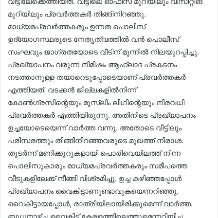
വീട്ടിലേക്കെത്തിയത്. വീട്ടിലെ ഓഫിസ് മുറിയിലും വിസിറ്റിങ്
മുറിയിലും പ്രവർത്തകർ തിങ്ങിനിറഞ്ഞു.
മാധ്യമപ്രവർത്തകരും ഉന്നത പൊലീസ്
ഉദ്യോഗസ്ഥരുടെ നേതൃത്വത്തിൽ വൻ പൊലീസ്
സംഘവും ജാഗ്രതയോടെ വീടിന് മുന്നിൽ നിലയുറപ്പിച്ചു.
പ്രഖ്യാപനം വരുന്ന നിമിഷം ആഹ്ലാദ പ്രകടനം
നടത്താനുള്ള തയാറെടുപ്പോടെയാണ് പ്രവർത്തകർ
എത്തിയത്. വടക്കൻ ജില്ലകളിൽനിന്ന്
കോൺഗ്രസിന്റെയും മുസ്‍ലിം ലീഗിന്റെയും നിരവധി
പ്രവർത്തകർ എത്തിയിരുന്നു. അതിനിടെ പ്രഖ്യാപനം
ഉച്ചയോടെയെന്ന് വാർത്ത വന്നു. അതോടെ വീട്ടിലും
പരിസരത്തും തിങ്ങിനിറഞ്ഞവരുടെ മുഖത്ത് നിരാശ.
തുടർന്ന് മണിക്കൂറുകളായി പൊരിവെയിലത്ത് നിന്ന
പൊലീസുകാരും മാധ്യമപ്രവർത്തകരും സമീപത്തെ
വീടുകളിലേക്ക് നീങ്ങി വിശ്രമിച്ചു. ഉച്ച കഴിഞ്ഞപ്പോൾ
പ്രഖ്യാപനം വൈകിട്ടാണുണ്ടാവുകയെന്നറിഞ്ഞു.
വൈകിട്ടായപ്പോൾ, രാത്രിയിലായിരിക്കുമെന്ന് വാർത്ത.
ബുധനാഴ്ച വൈകിട്ട് കേരളത്തിലെത്തുമെന്നറിയിച്ച