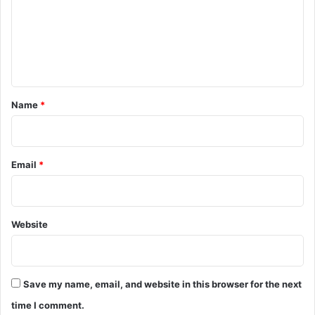
m
e
n
t
*
Name
*
Email
*
Website
Save my name, email, and website in this browser for the next
time I comment.