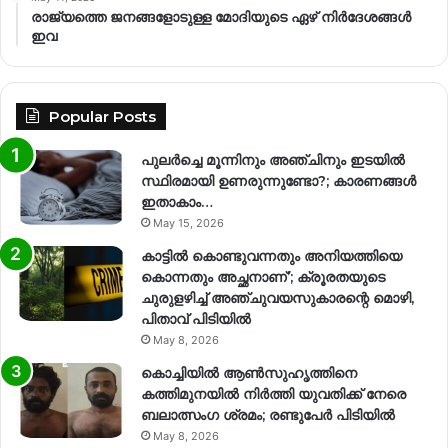
രാജ്യത്തെ ജനങ്ങളോടുള്ള മോദിയുടെ ഏഴ് നിര്‍ദേശങ്ങള്‍
ഇവ
Popular Posts
പുലർച്ചെ മൂന്നിനും അഞ്ചിനും ഇടയിൽ
സ്ഥിരമായി ഉണരുന്നുണ്ടോ?; കാരണങ്ങള്‍
ഇതാകാം…
May 15, 2026
കാട്ടിൽ കൊണ്ടുവന്നതും അനിയത്തിയെ
കൊന്നതും അച്ഛനാണ്’; ക്രൂരതയുടെ
ചുരുളഴിച്ച് അഞ്ചുവയസുകാരന്റെ മൊഴി,
പിതാവ് പിടിയിൽ
May 8, 2026
കൊച്ചിയിൽ ആൺസുഹൃത്തിനെ
കത്തിമുനയിൽ നിർത്തി യുവതിക്ക് നേരെ
ബലാത്സംഗ​ ശ്രമം; രണ്ടുപേർ പിടിയിൽ
May 8, 2026