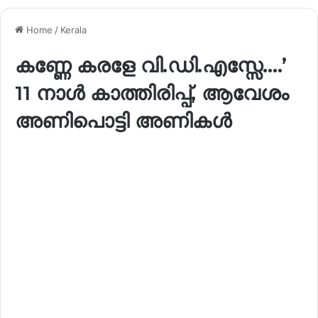
Home
/
Kerala
കണ്ണേ കരളേ വി.ഡി.എസ്സേ….’
11 നാൾ കാത്തിരിപ്പ്, ആവേശം
അണിപൊട്ടി അണികൾ