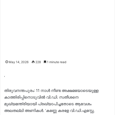
May 14, 2026
228
1 minute read
‘
തിരുവനന്തപുരം: 11 നാൾ നീണ്ട അക്ഷമയോടെയുള്ള
കാത്തിരിപ്പിനൊടുവിൽ വി.ഡി. സതീശനെ
മുഖ്യമന്ത്രിയായി പ്രഖ്യാപിച്ചതോടെ ആവേശം
അലതല്ലി അണികൾ. ‘കണ്ണേ കരളേ വി.ഡി.എ​സ്സേ,