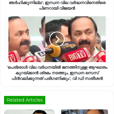
അർഹിക്കുന്നില്ല’; ഇന്ധന വില വർദ്ധനവിനെതിരെ
പിണറായി വിജയൻ
‘പെട്രോൾ വില വർധനയിൽ ജനത്തിനുള്ള ആഘാതം
കുറയ്ക്കാൻ ശ്രമം നടത്തും, ഇന്ധന സെസ്
പിൻവലിക്കുന്നത് പരിഗണിക്കും’; വി ഡി സതീശൻ
Related Articles