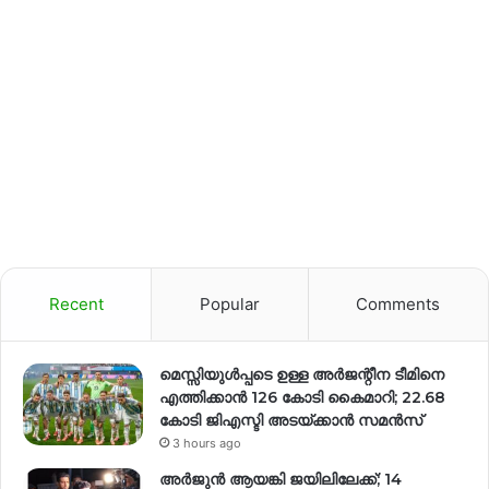
Recent
Popular
Comments
മെസ്സിയുൾപ്പടെ ഉള്ള അർജന്റീന ടീമിനെ
എത്തിക്കാൻ 126 കോടി കൈമാറി; 22.68
കോടി ജിഎസ്ടി അടയ്ക്കാൻ സമൻസ്
3 hours ago
അർജുൻ ആയങ്കി ജയിലിലേക്ക്; 14