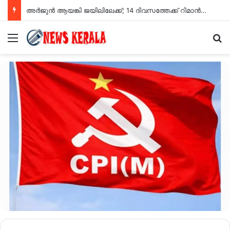
അർജുൻ ആയങ്കി ജയിലിലേക്ക്; 14 ദിവസത്തേക്ക് റിമാൻഡ് ചെയ്തു
Menu
Se