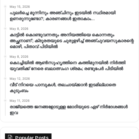
May 15, 2026
പുലർച്ചെ മൂന്നിനും അഞ്ചിനും ഇടയിൽ സ്ഥിരമായി
ഉണരുന്നുണ്ടോ?; കാരണങ്ങള്‍ ഇതാകാം…
May 8, 2026
കാട്ടിൽ കൊണ്ടുവന്നതും അനിയത്തിയെ കൊന്നതും
അച്ഛനാണ്’; ക്രൂരതയുടെ ചുരുളഴിച്ച് അഞ്ചുവയസുകാരന്റെ
മൊഴി, പിതാവ് പിടിയിൽ
May 8, 2026
കൊച്ചിയിൽ ആൺസുഹൃത്തിനെ കത്തിമുനയിൽ നിർത്തി
യുവതിക്ക് നേരെ ബലാത്സംഗ​ ശ്രമം; രണ്ടുപേർ പിടിയിൽ
May 12, 2026
വീട് നിറയെ പാമ്പുകൾ, തലചായ്ക്കാൻ ഇടമില്ലാതെ
കുടുംബം
May 11, 2026
രാജ്യത്തെ ജനങ്ങളോടുള്ള മോദിയുടെ ഏഴ് നിര്‍ദേശങ്ങള്‍
ഇവ
Popular Posts