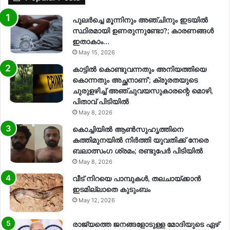
പുലർച്ചെ മൂന്നിനും അഞ്ചിനും ഇടയിൽ
സ്ഥിരമായി ഉണരുന്നുണ്ടോ?; കാരണങ്ങള്‍
ഇതാകാം…
May 15, 2026
കാട്ടിൽ കൊണ്ടുവന്നതും അനിയത്തിയെ
കൊന്നതും അച്ഛനാണ്’; ക്രൂരതയുടെ
ചുരുളഴിച്ച് അഞ്ചുവയസുകാരന്റെ മൊഴി,
പിതാവ് പിടിയിൽ
May 8, 2026
കൊച്ചിയിൽ ആൺസുഹൃത്തിനെ
കത്തിമുനയിൽ നിർത്തി യുവതിക്ക് നേരെ
ബലാത്സംഗ​ ശ്രമം; രണ്ടുപേർ പിടിയിൽ
May 8, 2026
വീട് നിറയെ പാമ്പുകൾ, തലചായ്ക്കാൻ
ഇടമില്ലാതെ കുടുംബം
May 12, 2026
രാജ്യത്തെ ജനങ്ങളോടുള്ള മോദിയുടെ ഏഴ്