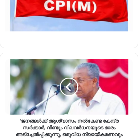
‘ജനങ്ങൾക്ക് ആശ്വാസം നൽകേണ്ട കേന്ദ്ര
സർക്കാർ, വീണ്ടും വിലവർധനയുടെ ഭാരം
അടിച്ചേൽപ്പിക്കുന്നു, ഒരുവിധ ന്യായീകരണവും