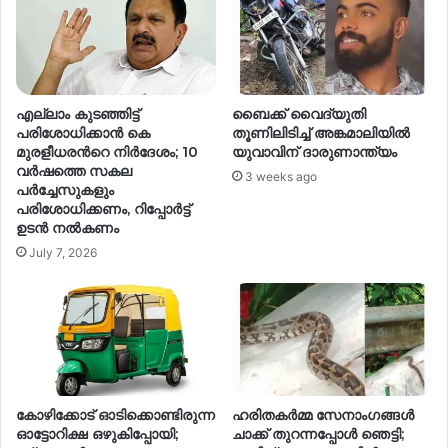
എല്ലാം കുടഞ്ഞിട്ട്
ബൈക്ക് വൈദ്യുതി
പരിശോധിക്കാൻ കെ
തൂണിലിടിച്ച് അങ്കമാലിയിൽ
മുരളീധരന്‍റെ നിർദേശം; 10
യുവാവിന് ദാരുണാന്ത്യം
വർഷത്തെ സകല
3 weeks ago
പർച്ചേസുകളും
പരിശോധിക്കണം, റിപ്പോർട്ട്
ഉടൻ നൽകണം
July 7, 2026
കോഴിക്കോട് ഓടിക്കൊണ്ടിരുന്ന
ഹരിതകര്‍മ്മ സേനാംഗങ്ങള്‍
ഓട്ടോറിക്ഷ ഒഴുകിപ്പോയി;
ചാക്ക് തുറന്നപ്പോള്‍ ഞെട്ടി;