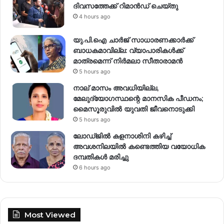
ദിവസത്തേക്ക് റിമാൻഡ് ചെയ്തു
4 hours ago
യു.പി.ഐ ചാർജ് സാധാരണക്കാർക്ക്
ബാധകമാവില്ല: വ്യാപാരികൾക്ക്
മാത്രമെന്ന് നിർമലാ സീതാരാമൻ
5 hours ago
നാല് മാസം അവധിയില്ല,
മേലുദ്യോഗസ്ഥന്റെ മാനസിക പീഡനം;
മൈസൂരുവിൽ യുവതി ജീവനൊടുക്കി
5 hours ago
ലോഡ്ജിൽ കളനാശിനി കഴിച്ച്
അവശനിലയിൽ കണ്ടെത്തിയ വയോധിക
ദമ്പതികൾ മരിച്ചു
6 hours ago
Most Viewed