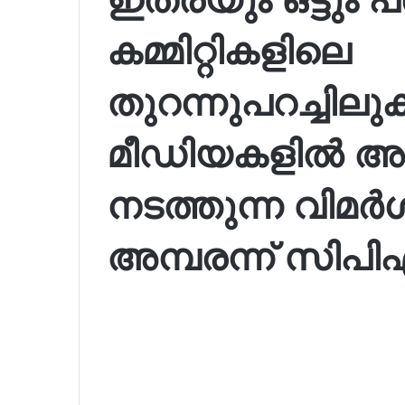
കമ്മിറ്റികളിലെ
തുറന്നുപറച്ചി
മീഡിയകളിൽ അ
നടത്തുന്ന വിമർ
അമ്പരന്ന് സിപി