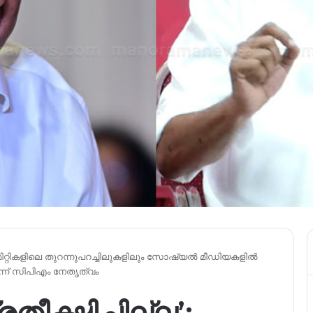
; കമ്മിറ്റികളിലെ തുറന്നുപറച്ചിലുകളിലും സോഷ്യൽ മീഡിയകളിൽ
്ന് സിപിഎം നേതൃത്വം
രതീക്ഷിച്ചില്ല’;