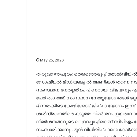
May 25, 2026
തിരുവനന്തപുരം: തെരഞ്ഞെടുപ്പ് തോല്‍വിയില
സോഷ്യൽ മീഡിയകളിൽ അണികൾ തന്നെ നടത്തു
സംസ്ഥാന നേതൃത്വം. പിണറായി വിജയനും എം.വി
പേർ രംഗത്ത്. സംസ്ഥാന നേതൃയോഗങ്ങൾ ജൂ
ഭിന്നതക്കിടെ കോഴിക്കോട് ജില്ലാ യോഗം ഇന്ന
ശശീന്ദ്രനെതിരെ കടുത്ത വിമർശനം ഉയരാ
വിമർശനങ്ങളുടെ വെള്ളപ്പാച്ചിലാണ് സിപിഎം 
സംസാരിക്കാനും മുൻ വിധിയില്ലാതെ കേൾക