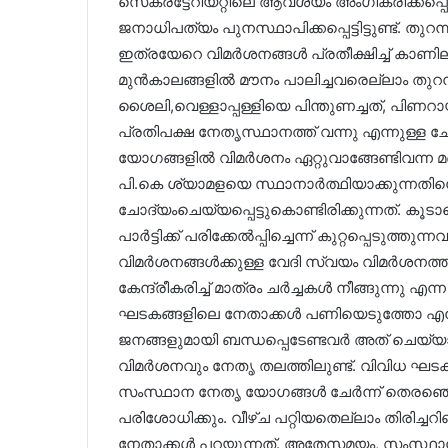
സെക്രട്ടേറിയറ്റിലെ ആവശ്യം അംഗീകരിക്കപ്പെ
ജനാധിപത്യം പുനസ്ഥാപിക്കപ്പെട്ടിട്ടുണ്ട്. തു
ഇത്രയേറെ വിമർശനങ്ങൾ പ്രതീക്ഷിച്ച് കാണ
മുൻകാലങ്ങളിൽ മൗനം പാലിച്ചവരെല്ലാം തുറന്
ശൈലി,വെള്ളാപ്പള്ളിയെ പിന്തുണച്ചത്, പിണറായിക
പ്രതിപക്ഷ നേതൃസ്ഥാനത്ത് വന്നു എന്നുള്ള ചോ
യോഗങ്ങളിൽ വിമർശനം ഏറ്റുവാങ്ങേണ്ടിവന്ന മറ
പി.കെ ശ്യാമളയെ സ്ഥാനാർത്ഥിയാക്കുന്നതിന
ചോദ്യംചെയ്യപ്പെട്ടുകൊണ്ടിരിക്കുന്നത്. കൂ
പാർട്ടിക്ക് പരിക്കേൽപ്പിച്ചെന്ന് കുറ്റപ്പെടുത്
വിമർശനങ്ങൾക്കുള്ള വേദി സ്വയം വിമർശനത്ത
കേന്ദ്രീകരിച്ച് മാത്രം ചർച്ചകൾ നീങ്ങുന്നു എ
ഘടകങ്ങളിലെ നേതാക്കൾ പണിയെടുത്തോ എന്ന 
ജനങ്ങളുമായി ബന്ധപ്പെടേണ്ടവർ അത് ചെയ്യാ
വിമർശനവും നേതൃ തലത്തിലുണ്ട്. വിവിധ ഘ
സംസ്ഥാന നേതൃ യോഗങ്ങൾ ചേർന്ന് തെരഞ്ഞെ
പരിശോധിക്കും. വീഴ്ച പറ്റിയതെല്ലാം തിരിച്ചറി
നേതാക്കൾ പറയുന്നത്. അതേസമയം, സംസ്ഥാ