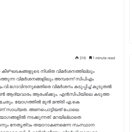
316
1 minute read
്‍ കീഴ്ഘടകങ്ങളുടെ നിശിത വിമർശനത്തില്ലും
ന്ന വിമർശനങ്ങളിലും അമ്പരന്ന് സിപിഎം
.ഗോവിന്ദനുമെതിരെ വിമർശനം കടുപ്പിച്ച് കൂടുതല്‍
ൺ ആദ്യവാരം ആരംഭിക്കും. എൻസിപിയിലെ കടുത്ത
് ചേരും. യോഗത്തിൽ മുൻ മന്ത്രി എ.കെ
നാണ് സാധ്യത. അണപൊട്ടിയത് പോലെ
യോഗങ്ങളിൽ നടക്കുന്നത്. മറയില്ലാതെ
്കാനും നേതൃത്വം തയാറാകണമെന്ന സംസ്ഥാന