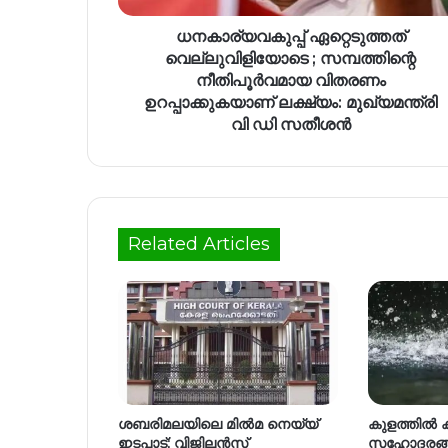
ധനകാര്യവകുപ്പ് ഏറ്റെടുത്തത്
വെല്ലുവിളിയോടെ ; സമ്പത്തിന്റെ
നീതിപൂർവമായ വിതരണം
ഉറപ്പാക്കുകയാണ് ലക്ഷ്യം: മുഖ്യമന്ത്രി
വി ഡി സതീശൻ
Related Articles
ശബരിമലയിലെ മില്‍മ നെയ്യ്
കുളത്തിൽ ക
ഇടപാട്; വിജിലന്‍സ്
സഹോദരങ്ങ