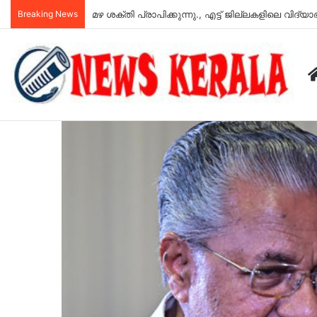
Breaking News
അഞ്ച് വര്‍ഷം, പ്രധാനമന്ത്രിയുടെ വിദേശ യാത്രകള