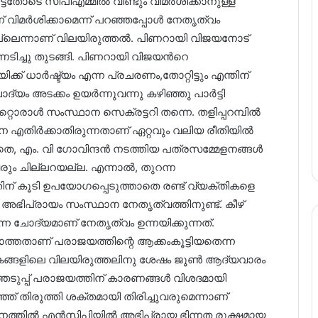
ട്ടതോടെ സിപിഎമ്മിൽ വീണ്ടും വിമർശിക്കാനുള്ള
റന്ന് വിമർശിക്കാമെന്ന് പറഞ്ഞപ്പോൾ നേതൃത്വം
ില്ലെന്നാണ് വിലയിരുത്തൽ. പിണറായി വിജയനോട്
നടിച്ചു തുടങ്ങി. പിണറായി വിജയൻറെ
്ക് ധാർഷ്ട്യം എന്ന പ്രചരണം,തോറ്റിട്ടും എന്തിന്
ദ്യം അടക്കം ഉയർന്നുവന്നു കഴിഞ്ഞു പാർട്ടി
്റൊരാൾ സംസ്ഥാന സെക്രട്ടറി തന്നെ. തളിപ്പറമ്പിൽ
െ എതിർക്കാതിരുന്നതാണ് ഏറ്റവും വലിയ രീതിയിൽ
ടാതെ, എം. വി ഗോവിന്ദൻ നടത്തിയ പത്രസമ്മേളനങ്ങൾ
തുന്നവരും ചില്ലറയല്ല. എന്നാൽ, തുറന്ന
ിന് കൂടി ഉപയോഗപ്പെടുത്താതെ രണ്ട് വ്യക്തികളെ
ന്ന അഭിപ്രായം സംസ്ഥാന നേതൃത്വത്തിനുണ്ട്. കീഴ്
ചോദ്യമാണ് നേതൃത്വം ഉന്നയിക്കുന്നത്.
ത്തതാണ് പരാജയത്തിന്റെ ആക്കംകൂട്ടിയതെന്ന
ടകങ്ങളിലെ വിലയിരുത്തലിനു ശേഷം ജൂൺ ആദ്യവാരം
ടുപ്പ് പരാജയത്തിന് കാരണങ്ങൾ വിശദമായി
ഞ്ഞ് തിരുത്തി ശക്തമായി തിരിച്ചുവരുമെന്നാണ്
നത്തിൽ എൻസിപിയിൽ അഭിപ്രായ ഭിന്നത രൂക്ഷമായ