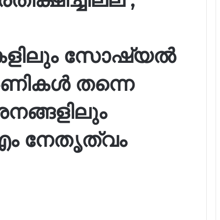
ലുകളിലും സോഷ്യൽ
ണികൾ തന്നെ
ശനങ്ങളിലും
എം നേതൃത്വം