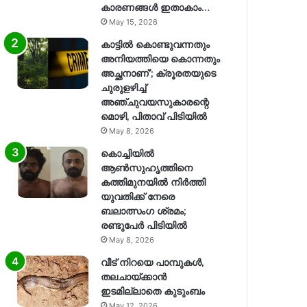
കാരണങ്ങള്‍ ഇതാകാം…
May 15, 2026
കാട്ടിൽ കൊണ്ടുവന്നതും
അനിയത്തിയെ കൊന്നതും
അച്ഛനാണ്’; ക്രൂരതയുടെ
ചുരുളഴിച്ച്
അഞ്ചുവയസുകാരന്റെ
മൊഴി, പിതാവ് പിടിയിൽ
May 8, 2026
കൊച്ചിയിൽ
ആൺസുഹൃത്തിനെ
കത്തിമുനയിൽ നിർത്തി
യുവതിക്ക് നേരെ
ബലാത്സംഗ​ ശ്രമം;
രണ്ടുപേർ പിടിയിൽ
May 8, 2026
വീട് നിറയെ പാമ്പുകൾ,
തലചായ്ക്കാൻ
ഇടമില്ലാതെ കുടുംബം
May 12, 2026