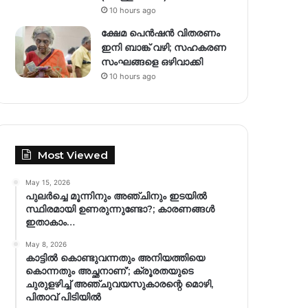
10 hours ago
ക്ഷേമ പെൻഷൻ വിതരണം
ഇനി ബാങ്ക് വഴി; സഹകരണ
സംഘങ്ങളെ ഒഴിവാക്കി
10 hours ago
Most Viewed
May 15, 2026
പുലർച്ചെ മൂന്നിനും അഞ്ചിനും ഇടയിൽ
സ്ഥിരമായി ഉണരുന്നുണ്ടോ?; കാരണങ്ങള്‍
ഇതാകാം…
May 8, 2026
കാട്ടിൽ കൊണ്ടുവന്നതും അനിയത്തിയെ
കൊന്നതും അച്ഛനാണ്’; ക്രൂരതയുടെ
ചുരുളഴിച്ച് അഞ്ചുവയസുകാരന്റെ മൊഴി,
പിതാവ് പിടിയിൽ