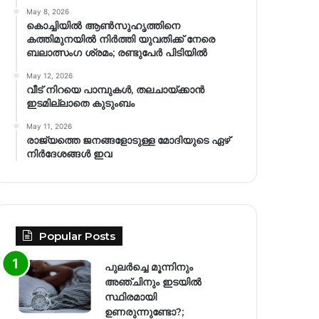
May 8, 2026
കൊച്ചിയിൽ ആൺസുഹൃത്തിനെ
കത്തിമുനയിൽ നിർത്തി യുവതിക്ക് നേരെ
ബലാത്സംഗ​ ശ്രമം; രണ്ടുപേർ പിടിയിൽ
May 12, 2026
വീട് നിറയെ പാമ്പുകൾ, തലചായ്ക്കാൻ
ഇടമില്ലാതെ കുടുംബം
May 11, 2026
രാജ്യത്തെ ജനങ്ങളോടുള്ള മോദിയുടെ ഏഴ്
നിര്‍ദേശങ്ങള്‍ ഇവ
Popular Posts
പുലർച്ചെ മൂന്നിനും
അഞ്ചിനും ഇടയിൽ
സ്ഥിരമായി
ഉണരുന്നുണ്ടോ?;