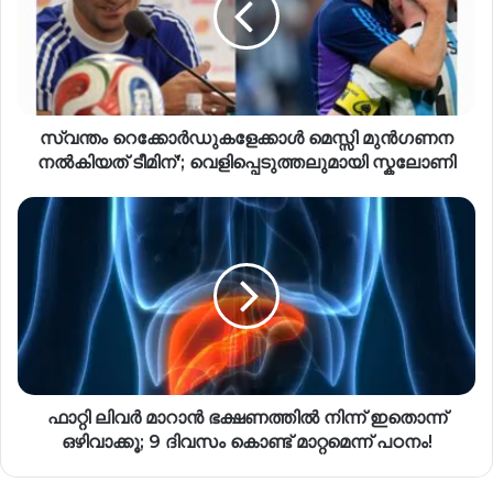
സ്വന്തം റെക്കോർഡുകളേക്കാൾ മെസ്സി മുൻഗണന
നൽകിയത് ടീമിന്'; വെളിപ്പെടുത്തലുമായി സ്കലോണി
ഫാറ്റി ലിവർ മാറാൻ ഭക്ഷണത്തിൽ നിന്ന് ഇതൊന്ന്
ഒഴിവാക്കൂ; 9 ദിവസം കൊണ്ട് മാറ്റമെന്ന് പഠനം!