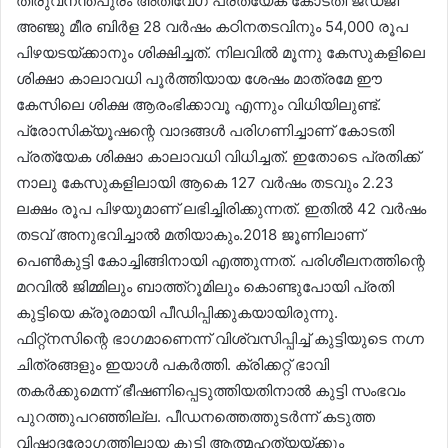
തിരുവനന്തപുരം അതിവേഗ പ്രത്യേക കോടതി ജഡ്ജി
അഞ്ജു മീര ബിർള 28 വർഷം കഠിനതടവിനും 54,000 രൂപ
പിഴയടയ്ക്കാനും ശിക്ഷിച്ചത്. നിലവിൽ മൂന്നു കേസുകളിലെ
ശിക്ഷാ കാലാവധി പൂർത്തിയായ ശേഷം മാത്രമേ ഈ
കേസിലെ ശിക്ഷ ആരംഭിക്കാവൂ എന്നും വിധിയിലുണ്ട്.
പ്രോസിക്യൂഷന്റെ വാദങ്ങൾ പരിഗണിച്ചാണ് കോടതി
പ്രത്യേക ശിക്ഷാ കാലാവധി വിധിച്ചത്. ഇതോടെ പ്രതിക്ക്
നാലു കേസുകളിലായി ആകെ 127 വർഷം തടവും 2.23
ലക്ഷം രൂപ പിഴയുമാണ് ലഭിച്ചിരിക്കുന്നത്. ഇതിൽ 42 വർഷം
തടവ് അനുഭവിച്ചാൽ മതിയാകും.2018 ജൂണിലാണ്
പെൺകുട്ടി കോച്ചിങ്ങിനായി എത്തുന്നത്. പരിശീലനത്തിന്റെ
മറവിൽ ജിമ്മിലും ബാത്ത്റൂമിലും കൊണ്ടുപോയി പ്രതി
കുട്ടിയെ ക്രൂരമായി പീഡിപ്പിക്കുകയായിരുന്നു.
ഫിറ്റ്നസിന്റെ ഭാഗമാണെന്ന് വിശ്വസിപ്പിച്ച് കുട്ടിയുടെ നഗ്ന
ചിത്രങ്ങളും ഇയാൾ പകർത്തി. ക്രിക്കറ്റ് ഭാവി
തകർക്കുമെന്ന് ഭീഷണിപ്പെടുത്തിയതിനാൽ കുട്ടി സംഭവം
പുറത്തുപറഞ്ഞില്ല. പീഡനത്തെത്തുടർന്ന് കടുത്ത
വിഷാദരോഗത്തിലായ കുട്ടി ആത്മഹത്യയ്ക്കും