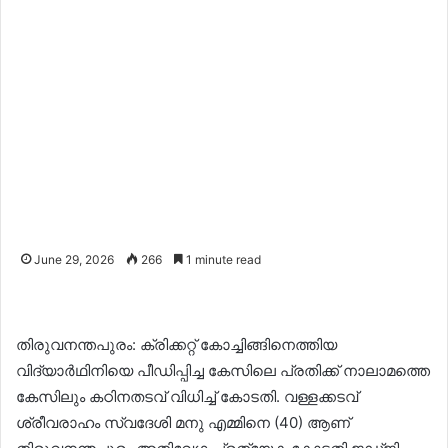
June 29, 2026
266
1 minute read
തിരുവനന്തപുരം: ക്രിക്കറ്റ് കോച്ചിങ്ങിനെത്തിയ
വിദ്യാർഥിനിയെ പീഡിപ്പിച്ച കേസിലെ പ്രതിക്ക് നാലാമത്തെ
കേസിലും കഠിനതടവ് വിധിച്ച് കോടതി. വള്ളക്കടവ്
ശ്രീവരാഹം സ്വദേശി മനു എമ്മിനെ (40) ആണ്