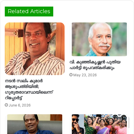
Related Articles
വി. കുഞ്ഞികൃഷ്ണൻ പുതിയ
പാർട്ടി രൂപവത്കരിക്കും
May 23, 2026
നടൻ സലിം കുമാർ
ആശുപത്രിയിൽ;
ഗുരുതരാവസ്ഥയിലെന്ന്
റിപ്പോർട്ട്
June 6, 2026