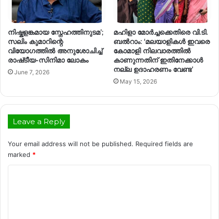
നിഷ്കളങ്കമായ സ്നേഹത്തിനുടമ’;
മഹിളാ മോർച്ചക്കെതിരെ വി.ടി.
സലിം കുമാറിന്റെ
ബൽറാം: ‘മലയാളികൾ ഇവരെ
വിയോഗത്തിൽ അനുശോചിച്ച്
കോമാളി നിലവാരത്തിൽ
രാഷ്‌ടീയ-സിനിമാ ലോകം
കാണുന്നതിന് ഇതിനേക്കാൾ
നല്ല ഉദാഹരണം വേണ്ട’
June 7, 2026
May 15, 2026
Leave a Reply
Your email address will not be published.
Required fields are
marked
*
C
o
m
m