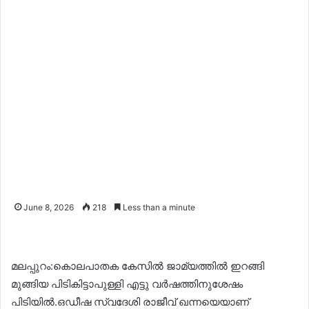
June 8, 2026
218
Less than a minute
മലപ്പുറം:കൊലപാതക കേസിൽ ജാമ്യത്തിൽ ഇറങ്ങി
മുങ്ങിയ പിടികിട്ടാപുള്ളി എട്ടു വർഷത്തിനുശേഷം
പിടിയിൽ.ഒഡീഷ സ്വദേശി രാജീവ് ഖന്നയെയാണ്