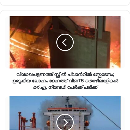
വിശാഖപട്ടണത്ത് സ്റ്റീൽ പ്ലാന്‍റിൽ സ്ഫോടനം;
ഉരുകിയ ലോഹം ദേഹത്ത് വീണ് 8 തൊഴിലാളികൾ
മരിച്ചു, നിരവധി പേർക്ക് പരിക്ക്