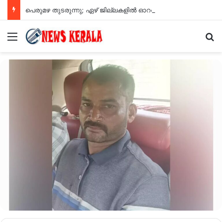
പെരുമഴ തുടരുന്നു; ഏഴ് ജില്ലകളിൽ ഓറഞ്ച് അലർട്ട്
Menu
Se