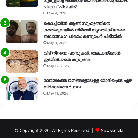
ചുരുളഴിച്ച് അഞ്ചുവയസുകാരന്റെ മൊഴി,
പിതാവ് പിടിയിൽ
May 8, 2026
കൊച്ചിയിൽ ആൺസുഹൃത്തിനെ
കത്തിമുനയിൽ നിർത്തി യുവതിക്ക് നേരെ
ബലാത്സംഗ​ ശ്രമം; രണ്ടുപേർ പിടിയിൽ
May 8, 2026
വീട് നിറയെ പാമ്പുകൾ, തലചായ്ക്കാൻ
ഇടമില്ലാതെ കുടുംബം
May 12, 2026
രാജ്യത്തെ ജനങ്ങളോടുള്ള മോദിയുടെ ഏഴ്
നിര്‍ദേശങ്ങള്‍ ഇവ
May 11, 2026
© Copyright 2026, All Rights Reserved |
Newskerala