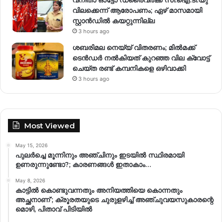
വിലക്കെന്ന് ആരോപണം; ഏഴ് മാസമായി
സ്റ്റാൻഡിൽ കയറ്റുന്നില്ല
3 hours ago
ശബരിമല നെയ്യ് വിതരണം; മിൽമക്ക്
ടെൻഡർ നൽകിയത് കുറഞ്ഞ വില ക്വോട്ട്
ചെയ്ത രണ്ട് കമ്പനികളെ ഒഴിവാക്കി
3 hours ago
Most Viewed
May 15, 2026
പുലർച്ചെ മൂന്നിനും അഞ്ചിനും ഇടയിൽ സ്ഥിരമായി
ഉണരുന്നുണ്ടോ?; കാരണങ്ങള്‍ ഇതാകാം…
May 8, 2026
കാട്ടിൽ കൊണ്ടുവന്നതും അനിയത്തിയെ കൊന്നതും
അച്ഛനാണ്’; ക്രൂരതയുടെ ചുരുളഴിച്ച് അഞ്ചുവയസുകാരന്റെ
മൊഴി, പിതാവ് പിടിയിൽ