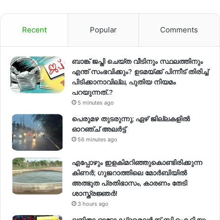
Recent
Popular
Comments
ബാങ്ക് ജപ്തി ചെയ്ത വീടിനും സ്ഥലത്തിനും
എന്ത് സംഭവിക്കും? ഉടമയ്ക്ക് പിന്നീട് തിരിച്ച്
പിടിക്കാനാവില്ല, പുതിയ നിയമം
പറയുന്നത്..?
5 minutes ago
പെരുമഴ തുടരുന്നു; ഏഴ് ജില്ലകളിൽ
ഓറഞ്ച് അലർട്ട്
56 minutes ago
എപ്പോഴും ഇളകിമറിഞ്ഞുകൊണ്ടിരിക്കുന്ന
കിണര്‍; ഗുജറാത്തിലെ മോർബിയിൽ
അത്ഭുത പ്രതിഭാസം, കാരണം തേടി
ശാസ്ത്രജ്ഞർ!
3 hours ago
വനിതാ ഓട്ടോ ഡ്രൈവർക്ക് സി.ഐ.ടി.യു