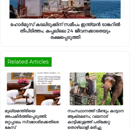
ഹോര്‍മുസ് കടലിടുക്കിന് സമീപം ഇന്ത്യന്‍ ടാങ്കറില്‍
തീപിടിത്തം; കപ്പലിലെ 24 ജീവനക്കാരെയും
രക്ഷപ്പെടുത്തി
Related Articles
മുഖ്യമന്ത്രിയെ
സംസ്ഥാനത്ത് വീണ്ടും കാട്ടാന
അപകീർത്തിപ്പെടുത്തി;
ആക്രമണം; വയനാട്
ഒറ്റപ്പാലം സ്വദേശിക്കെതിരെ
കാട്ടിക്കുളത്ത് പരിക്കേറ്റ
കേസ്
തൊഴിലാളി മരിച്ചു