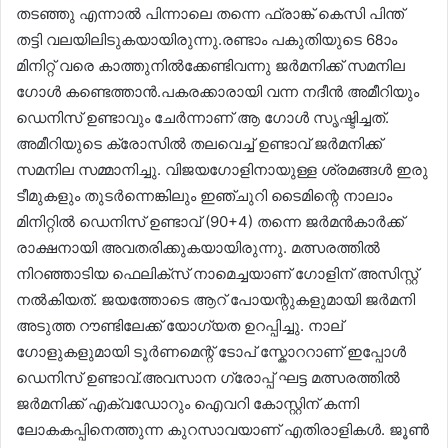
തടഞ്ഞു എന്നാൽ പിന്നാലെ തന്നെ ഫ്രാങ്ക് കെസി പിന്ത്
തട്ടി വലയിലിടുകയായിരുന്നു.രണ്ടാം പകുതിയുടെ 68ാം
മിനിറ്റ് വരെ കാത്തുനിൽക്കേണ്ടിവന്നു ജർമനിക്ക് സമനില
ഗോൾ കണ്ടെത്താൻ.പകരക്കാരായി വന്ന നദീൻ അമീറിയും
ഡെനിസ് ഉണ്ടാവും ചേർന്നാണ് ആ ഗോൾ സൃഷ്ടിച്ചത്.
അമീറിയുടെ ക്രോസിൽ തലവെച്ച് ഉണ്ടാവ് ജർമനിക്ക്
സമനില സമ്മാനിച്ചു. വിജയഗോളിനായുള്ള ശ്രമങ്ങൾ ഇരു
ടീമുകളും തുടർന്നെങ്കിലും ഇഞ്ചുറി ടൈമിന്റെ നാലാം
മിനിറ്റിൽ ഡെനിസ് ഉണ്ടാവ് (90+4) തന്നെ ജർമൻകാർക്ക്
രാക്ഷനായി അവതരിക്കുകയായിരുന്നു. മത്സരത്തിൽ
നിറഞ്ഞാടിയ ഫെലിക്സ് നാമെച്ചയാണ് ഗോളിന് അസിസ്റ്റ്
നൽകിയത്. ജയത്തോടെ ആറ് പോയന്റുകളുമായി ജർമനി
അടുത്ത റൗണ്ടിലേക്ക് യോഗ്യത ഉറപ്പിച്ചു. നാല്
ഗോളുകളുമായി ടൂർണമെന്റ് ടോപ് സ്കോററാണ് ഇപ്പോൾ
ഡെനിസ് ഉണ്ടാവ്.അവസാന ഗ്രോപ്പ് ഘട്ട മത്സരത്തിൽ
ജർമനിക്ക് എക്വഡോറും ഐവറി കോസ്റ്റിന് കന്നി
ലോകകപ്പിനെത്തുന്ന കുറസാവയാണ് എതിരാളികൾ. ജൂൺ