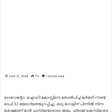
June 21, 2026
111
1 minute read
ടോറോന്റോ: ഐവറി കോസ്റ്റിനെ തോൽപിച്ച് ജർമനി റൗണ്ട്
ഓഫ് 32 യോഗ്യതയുറപ്പിച്ചു. ഒരു ഗോളിന് പിന്നിൽ നിന്ന
ശേഷമാണ് മുൻ ചാമ്പ്യന്മാരുടെ ജയം. ഫ്രാങ്ക് കെസിയുടെ