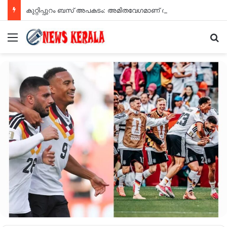
കുറ്റിപ്പുറം ബസ് അപകടം: അമിതവേഗമാണ് അപകടകാരണമെന്ന് എംവിഡി റിപ്പോർട്ട്
Menu
Se