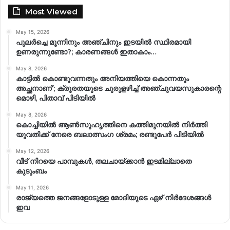
Most Viewed
May 15, 2026
പുലർച്ചെ മൂന്നിനും അഞ്ചിനും ഇടയിൽ സ്ഥിരമായി
ഉണരുന്നുണ്ടോ?; കാരണങ്ങള്‍ ഇതാകാം…
May 8, 2026
കാട്ടിൽ കൊണ്ടുവന്നതും അനിയത്തിയെ കൊന്നതും
അച്ഛനാണ്’; ക്രൂരതയുടെ ചുരുളഴിച്ച് അഞ്ചുവയസുകാരന്റെ
മൊഴി, പിതാവ് പിടിയിൽ
May 8, 2026
കൊച്ചിയിൽ ആൺസുഹൃത്തിനെ കത്തിമുനയിൽ നിർത്തി
യുവതിക്ക് നേരെ ബലാത്സംഗ​ ശ്രമം; രണ്ടുപേർ പിടിയിൽ
May 12, 2026
വീട് നിറയെ പാമ്പുകൾ, തലചായ്ക്കാൻ ഇടമില്ലാതെ
കുടുംബം
May 11, 2026
രാജ്യത്തെ ജനങ്ങളോടുള്ള മോദിയുടെ ഏഴ് നിര്‍ദേശങ്ങള്‍
ഇവ