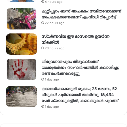
4 hours ago
കുറ്റിപ്പുറം ബസ് അപകടം: അമിതവേഗമാണ്
അപകടകാരണമെന്ന് എംവിഡി റിപ്പോർട്ട്
22 hours ago
സ്വര്‍ണവില ഈ മാസത്തെ ഉയര്‍ന്ന
നിരക്കില്‍
23 hours ago
തിരുവനന്തപുരം തിരുവല്ലത്ത്
വാക്കുതർക്കം സംഘർഷത്തിൽ കലാശിച്ചു;
രണ്ട് പേർക്ക് വെട്ടേറ്റു
1 day ago
കാലവർഷക്കെടുതി രൂക്ഷം; 25 മരണം, 52
വീ‌ടുകൾ പൂർണമായി തകർന്നു, 18,434
പേർ ക്യാമ്പുകളിൽ, കണക്കുകൾ പുറത്ത്
1 day ago