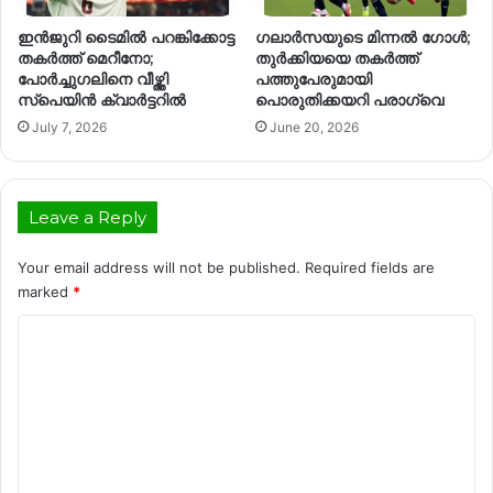
ഇൻജുറി ടൈമിൽ പറങ്കിക്കോട്ട
ഗലാർസയുടെ മിന്നൽ ഗോൾ;
തകർത്ത് മെറീനോ;
തുർക്കിയയെ തകർത്ത്
പോർച്ചുഗലിനെ വീഴ്ത്തി
പത്തുപേരുമായി
സ്പെയിൻ ക്വാർട്ടറിൽ
പൊരുതിക്കയറി പരാഗ്വെ
July 7, 2026
June 20, 2026
Leave a Reply
Your email address will not be published.
Required fields are
marked
*
C
o
m
m
e