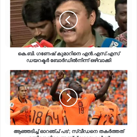
കെ.ബി. ഗണേഷ് കുമാറിനെ എൻ.എസ്.എസ്
ഡയറക്ടർ ബോർഡിൽനിന്ന് ഒഴിവാക്കി
ആഞ്ഞടിച്ച് ഓറഞ്ച് പട'; സ്വീഡനെ തകർത്തത്