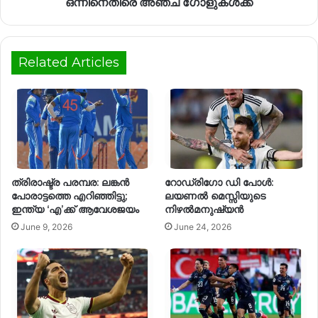
ഒന്നിനെതിരെ അഞ്ച് ഗോളുകൾക്ക്
Related Articles
ത്രിരാഷ്ട്ര പരമ്പര: ലങ്കൻ
റോഡ്രിഗോ ഡി പോൾ:
പോരാട്ടത്തെ എറിഞ്ഞിട്ടു;
ലയണൽ മെസ്സിയുടെ
ഇന്ത്യ ‘എ’ക്ക് ആവേശജയം
നിഴൽമനുഷ്യൻ
June 9, 2026
June 24, 2026