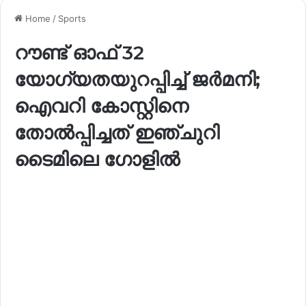
Home
/
Sports
റൗണ്ട് ഓഫ് 32
യോഗ്യതയുറപ്പിച്ച് ജർമനി;
ഐവറി കോസ്റ്റിനെ
തോൽപ്പിച്ചത് ഇഞ്ചുറി
ടൈമിലെ ഗോളിൽ