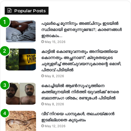
Popular Posts
പുലർച്ചെ മൂന്നിനും അഞ്ചിനും ഇടയിൽ
സ്ഥിരമായി ഉണരുന്നുണ്ടോ?; കാരണങ്ങള്‍
ഇതാകാം…
May 15, 2026
കാട്ടിൽ കൊണ്ടുവന്നതും അനിയത്തിയെ
കൊന്നതും അച്ഛനാണ്’; ക്രൂരതയുടെ
ചുരുളഴിച്ച് അഞ്ചുവയസുകാരന്റെ മൊഴി,
പിതാവ് പിടിയിൽ
May 8, 2026
കൊച്ചിയിൽ ആൺസുഹൃത്തിനെ
കത്തിമുനയിൽ നിർത്തി യുവതിക്ക് നേരെ
ബലാത്സംഗ​ ശ്രമം; രണ്ടുപേർ പിടിയിൽ
May 8, 2026
വീട് നിറയെ പാമ്പുകൾ, തലചായ്ക്കാൻ
ഇടമില്ലാതെ കുടുംബം
May 12, 2026