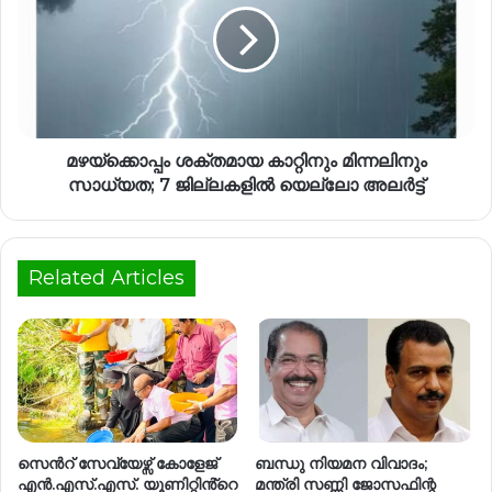
മഴയ്‌ക്കൊപ്പം ശക്തമായ കാറ്റിനും മിന്നലിനും
സാധ്യത; 7 ജില്ലകളിൽ യെല്ലോ അലർട്ട്
Related Articles
സെൻറ് സേവ്യേഴ്സ് കോളേജ്
ബന്ധു നിയമന വിവാദം;
എൻ.എസ്.എസ്. യൂണിറ്റിൻ്റെ
മന്ത്രി സണ്ണി ജോസഫിന്റ