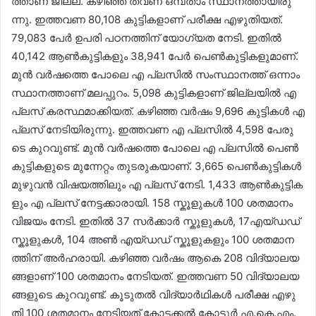
ത്താ​ണ് ജി​ല്ല. ക​ഴി​ഞ്ഞ ത​വ​ണ ഒ​മ്പ​താം സ്ഥാ​ന​ത്താ​യി​രു​
ന്നു. ഇ​ത്ത​വ​ണ 80,108 കു​ട്ടി​ക​ളാ​ണ് പ​രീ​ക്ഷ എ​ഴു​തി​യ​ത്.
79,083 പേ​ർ ഉ​പ​രി പ​ഠ​ന​ത്തി​ന് യോ​ഗ്യ​ത നേ​ടി. ഇ​തി​ൽ
40,142 ആ​ൺ​കു​ട്ടി​ക​ളും 38,941 പേ​ർ പെ​ൺ​കു​ട്ടി​ക​ളു​മാ​ണ്.
മു​ൻ വ​ർ​ഷ​ത്തെ പോ​ലെ എ ​പ്ല​സി​ൽ സം​സ്ഥാ​ന​ത്ത് ഒ​ന്നാം
സ്ഥാ​ന​ത്താ​ണ് മ​ല​പ്പു​റം. 5,098 കു​ട്ടി​ക​ളാ​ണ് ജി​ല്ല​യി​ൽ എ ​
പ്ല​സ് ക​ര​സ്ഥ​മാ​ക്കി​യ​ത്. ക​ഴി​ഞ്ഞ വ​ർ​ഷം 9,696 കു​ട്ടി​ക​ൾ എ
​പ്ല​സ് നേ​ടി​യി​രു​ന്നു. ഇ​ത്ത​വ​ണ എ ​പ്ല​സി​ൽ 4,598 പേ​രു​
ടെ കു​റ​വു​ണ്ട്. മു​ൻ വ​ർ​ഷ​ത്തെ പോ​ലെ എ ​പ്ല​സി​ൽ പെ​ൺ​
കു​ട്ടി​ക​ളു​ടെ മു​ന്നേ​റ്റം തു​ട​രു​ക​യാ​ണ്. 3,665 പെ​ൺ​കു​ട്ടി​ക​ൾ
മു​ഴു​വ​ൻ വി​ഷ​യ​ത്തി​ലും എ ​പ്ല​സ് നേ​ടി. 1,433 ആ​ൺ​കു​ട്ടി​ക​
ളും എ ​പ്ല​സ് നേ​ട്ട​ക്കാ​രാ​യി. 158 സ്കൂ​ളു​ക​ൾ 100 ശ​ത​മാ​നം
വി​ജ​യം നേ​ടി. ഇ​തി​ൽ 37 സ​ർ​ക്കാ​ർ സ്കൂ​ളു​ക​ൾ, 17എ​യ്ഡ​ഡ്
സ്കൂ​ളു​ക​ൾ, 104 അ​ൺ എ‍യ്ഡ​ഡ് സ്കൂ​ളു​ക​ളും 100 ശ​ത​മാ​ന​
ത്തി​ന് അ​ർ​ഹ​രാ​യി. ക​ഴി​ഞ്ഞ വ​ർ​ഷം ആ​കെ 208 വി​ദ്യാ​ല​യ​
ങ്ങ​ളാ​ണ് 100 ശ​ത​മാ​നം നേ​ടി​യ​ത്. ഇ​ത്ത​വ​ണ 50 വി​ദ്യാ​ല​യ​
ങ്ങ​ളു​ടെ കു​റ​വു​ണ്ട്. കൂ​ടു​ത​ൽ വി​ദ്യാ​ർ​ഥി​ക​ൾ പ​രീ​ക്ഷ എ​ഴു​
തി 100 ശ​ത​മാ​നം നേ​ടി​യ​ത് കോ​ട്ട​ക്ക​ൽ കോ​ട്ടൂ​ർ എ.​കെ.​എം.​