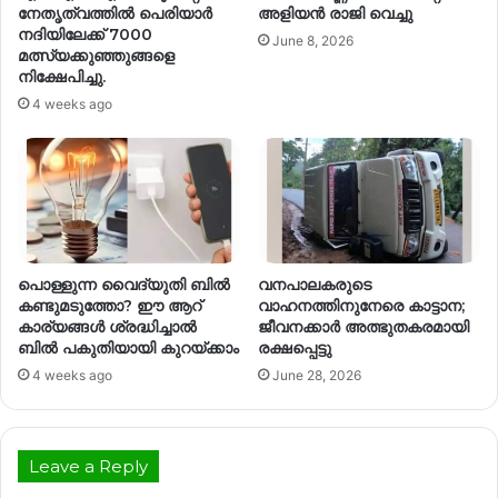
നേതൃത്വത്തിൽ പെരിയാർ
അളിയൻ രാജി വെച്ചു
നദിയിലേക്ക് 7000
June 8, 2026
മത്സ്യക്കുഞ്ഞുങ്ങളെ
നിക്ഷേപിച്ചു.
4 weeks ago
പൊള്ളുന്ന വൈദ്യുതി ബിൽ
വനപാലകരുടെ
കണ്ടുമടുത്തോ? ഈ ആറ്
വാഹനത്തിനുനേരെ കാട്ടാന;
കാര്യങ്ങൾ ശ്രദ്ധിച്ചാൽ
ജീവനക്കാർ അത്ഭുതകരമായി
ബിൽ പകുതിയായി കുറയ്ക്കാം
രക്ഷപ്പെട്ടു
4 weeks ago
June 28, 2026
Leave a Reply