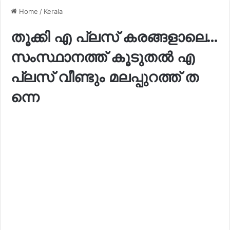
Home
/
Kerala
തൂ​ക്കി എ ​പ്ല​സ് ക​ര​ങ്ങ​ളാ​ലെ…
സം​സ്ഥാ​ന​ത്ത് കൂ​ടു​ത​ൽ എ ​
പ്ല​സ് വീ​ണ്ടും മ​ല​പ്പു​റ​ത്ത് ത​
ന്നെ