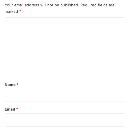
Your email address will not be published.
Required fields are
marked
*
C
o
m
m
e
n
t
*
Name
*
Email
*