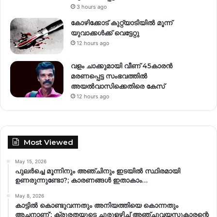
3 hours ago
കോഴിക്കോട് കുറ്റ്യാടിയിൽ മൂന്ന്
യുവാക്കൾക്ക് വെട്ടേറ്റു
12 hours ago
വളം ചാക്കുമായി വീണ് 45കാരൻ
മരണപ്പെട്ട സംഭവത്തിൽ
അയൽവാസിക്കെതിരെ കേസ്
12 hours ago
Most Viewed
May 15, 2026
പുലർച്ചെ മൂന്നിനും അഞ്ചിനും ഇടയിൽ സ്ഥിരമായി
ഉണരുന്നുണ്ടോ?; കാരണങ്ങള്‍ ഇതാകാം…
May 8, 2026
കാട്ടിൽ കൊണ്ടുവന്നതും അനിയത്തിയെ കൊന്നതും
അച്ഛനാണ്’; ക്രൂരതയുടെ ചുരുളഴിച്ച് അഞ്ചുവയസുകാരന്റെ