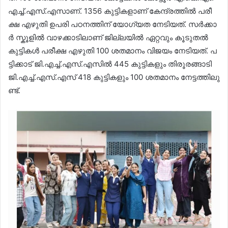
എ​ച്ച്.​എ​സ്.​എ​സാ​ണ്. 1356 കു​ട്ടി​ക​ളാ​ണ് കേ​ന്ദ്ര​ത്തി​ൽ പ​രീ​
ക്ഷ എ​ഴു​തി ഉ​പ​രി പ​ഠ​ന​ത്തി​ന് യോ​ഗ്യ​ത നേ​ടി​യ​ത്. സ​ർ​ക്കാ​
ർ സ്കൂ​ളി​ൽ വാ​ഴ​ക്കാ​ടി​ലാ​ണ് ജി​ല്ല​യി​ൽ ഏ​റ്റ​വും കൂ​ടു​ത​ൽ
കു​ട്ടി​ക​ൾ പ​രീ​ക്ഷ എ​ഴു​തി 100 ശ​ത​മാ​നം വി​ജ​യം നേ​ടി​യ​ത്. പ​
ട്ടി​ക്കാ​ട് ജി.​എ​ച്ച്.​എ​സ്.​എ​സി​ൽ 445 കു​ട്ടി​ക​ളും തി​രൂ​ര​ങ്ങാ​ടി
ജി.​എ​ച്ച്.​എ​സ്.​എ​സ് 418 കു​ട്ടി​ക​ളും 100 ശ​ത​മാ​നം നേ​ട്ട​ത്തി​ലു​
ണ്ട്.