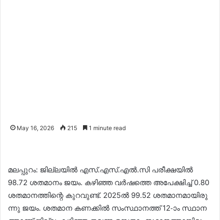
May 16, 2026
215
1 minute read
മ​ല​പ്പു​റം: ജി​ല്ല​യി​ൽ എ​സ്.​എ​സ്.​എ​ൽ.​സി പ​രീ​ക്ഷ​യി​ൽ
98.72 ശ​ത​മാ​നം ജ​യം. ക​ഴി​ഞ്ഞ വ​ർ​ഷ​ത്തെ അ​പേ​ക്ഷി​ച്ച് 0.80
ശ​ത​മാ​ന​ത്തി​ന്റെ കു​റ​വു​ണ്ട്. 2025ൽ 99.52 ​ശ​ത​മാ​ന​മാ​യി​രു​
ന്നു ജ​യം. ശ​ത​മാ​ന ക​ണ​ക്കി​ൽ സം​സ്ഥാ​ന​ത്ത് 12-ാം സ്ഥാ​ന​