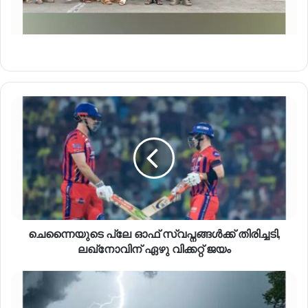
ചെന്നൈയുടെ പ്ലേ ഓഫ് സ്വപ്നങ്ങൾക്ക് തിരിച്ചടി,
ലഖ്നോവിന് ഏഴു വിക്കറ്റ് ജയം