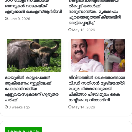
500 റോളം സ്വകാര്യ
കെട്ടിടാവശിഷ്ടങ്ങള്‍ക്കിടയി
ബസുകള്‍ വാടകയ്ക്ക്
ല്‍പ്പെട്ട് ഒരാള്‍ക്ക്
എടുക്കാന്‍ കെഎസ്ആർടിസി
ദാരുണാന്ത്യം; മൃതദേഹം
പുറത്തെടുത്തത് ക്യാബിന്‍
June 9, 2026
വെട്ടിപ്പൊളിച്ച്
May 13, 2026
മറയൂരിൽ കാട്ടുപോത്ത്
ജീവിതത്തിൽ കൈത്താങ്ങായ
ആക്രമണം; സ്കൂളിലേക്ക്
വി.ഡി സതീശൻ മുഖ്യമന്ത്രി;
പോകാനിറങ്ങിയ
മധുര വിതരണവുമായി
എട്ടുവയസുകാരന് ഗുരുതര
ചികിത്സാ പിഴവ് മൂലം കൈ
പരിക്ക്
നഷ്ട്ടപെട്ട വിനോദിനി
3 weeks ago
May 14, 2026
Leave a Reply