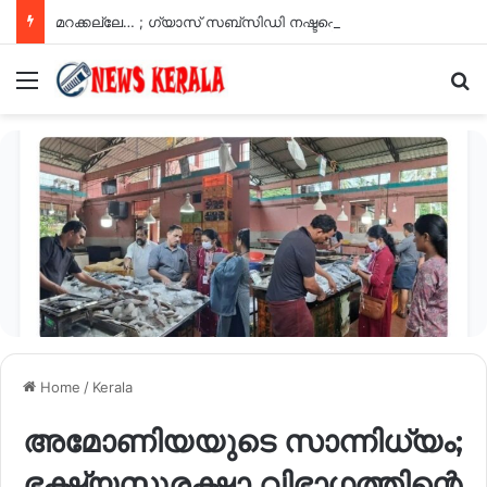
മറക്കല്ലേ… ; ഗ്യാസ് സബ്സിഡി നഷ്ടപ്പെടാതിരിക്കാൻ ഓഗസ്റ്റ് 16 ന് മുന്പ് ഇ-കെവൈസി പൂർത്തിയാക്കണം; വീട്ടിലിരുന്ന് എങ്ങനെ ചെയ്യാം ?
Menu
Se
Home
/
Kerala
അമോണിയയുടെ സാന്നിധ്യം;
ഭക്ഷ്യസുരക്ഷാ വിഭാഗത്തിന്റെ