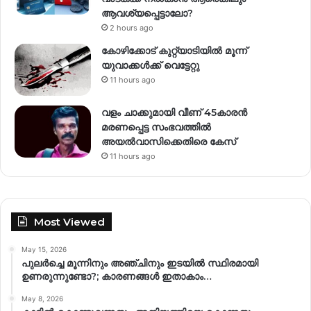
ആവശ്യപ്പെട്ടാലോ?
2 hours ago
കോഴിക്കോട് കുറ്റ്യാടിയിൽ മൂന്ന്
യുവാക്കൾക്ക് വെട്ടേറ്റു
11 hours ago
വളം ചാക്കുമായി വീണ് 45കാരൻ
മരണപ്പെട്ട സംഭവത്തിൽ
അയൽവാസിക്കെതിരെ കേസ്
11 hours ago
Most Viewed
May 15, 2026
പുലർച്ചെ മൂന്നിനും അഞ്ചിനും ഇടയിൽ സ്ഥിരമായി
ഉണരുന്നുണ്ടോ?; കാരണങ്ങള്‍ ഇതാകാം…
May 8, 2026