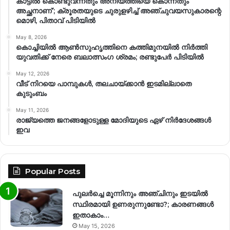
കാട്ടിൽ കൊണ്ടുവന്നതും അനിയത്തിയെ കൊന്നതും
അച്ഛനാണ്’; ക്രൂരതയുടെ ചുരുളഴിച്ച് അഞ്ചുവയസുകാരന്റെ
മൊഴി, പിതാവ് പിടിയിൽ
May 8, 2026
കൊച്ചിയിൽ ആൺസുഹൃത്തിനെ കത്തിമുനയിൽ നിർത്തി
യുവതിക്ക് നേരെ ബലാത്സംഗ​ ശ്രമം; രണ്ടുപേർ പിടിയിൽ
May 12, 2026
വീട് നിറയെ പാമ്പുകൾ, തലചായ്ക്കാൻ ഇടമില്ലാതെ
കുടുംബം
May 11, 2026
രാജ്യത്തെ ജനങ്ങളോടുള്ള മോദിയുടെ ഏഴ് നിര്‍ദേശങ്ങള്‍
ഇവ
Popular Posts
പുലർച്ചെ മൂന്നിനും അഞ്ചിനും ഇടയിൽ
സ്ഥിരമായി ഉണരുന്നുണ്ടോ?; കാരണങ്ങള്‍
ഇതാകാം…
May 15, 2026