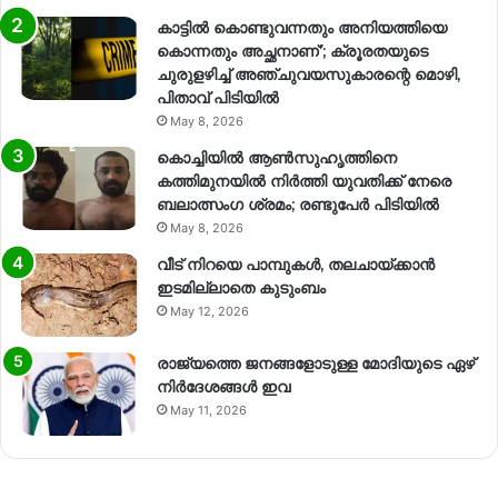
കാട്ടിൽ കൊണ്ടുവന്നതും അനിയത്തിയെ
കൊന്നതും അച്ഛനാണ്’; ക്രൂരതയുടെ
ചുരുളഴിച്ച് അഞ്ചുവയസുകാരന്റെ മൊഴി,
പിതാവ് പിടിയിൽ
May 8, 2026
കൊച്ചിയിൽ ആൺസുഹൃത്തിനെ
കത്തിമുനയിൽ നിർത്തി യുവതിക്ക് നേരെ
ബലാത്സംഗ​ ശ്രമം; രണ്ടുപേർ പിടിയിൽ
May 8, 2026
വീട് നിറയെ പാമ്പുകൾ, തലചായ്ക്കാൻ
ഇടമില്ലാതെ കുടുംബം
May 12, 2026
രാജ്യത്തെ ജനങ്ങളോടുള്ള മോദിയുടെ ഏഴ്
നിര്‍ദേശങ്ങള്‍ ഇവ
May 11, 2026