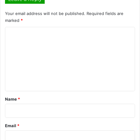
Your email address will not be published.
Required fields are
marked
*
C
o
m
m
e
n
t
*
Name
*
Email
*