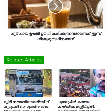
ചൂട് ചായ ഊതി ഊതി കുടിക്കുന്നവരാണോ? ഇന്ന്
നിങ്ങളുടെ ദിനമാണ്
Related Articles
സ്ത്രീ സൗജന്യ യാത്രയ്ക്ക്
പുനലൂരില്‍ കനത്ത
കൂടുതല്‍ ബസുകള്‍ വേണം;
മഴയ്‌ക്കിടെ മണ്ണിടിച്ചില്‍: