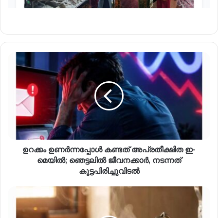
ഉറക്കം ഉണർന്നപ്പോൾ കണ്ടത് അപ്രതീക്ഷിത ഇ-
മെയിൽ; ഞെട്ടലിൽ ജീവനക്കാർ, നടന്നത്
കൂട്ടപിരിച്ചുവിടൽ