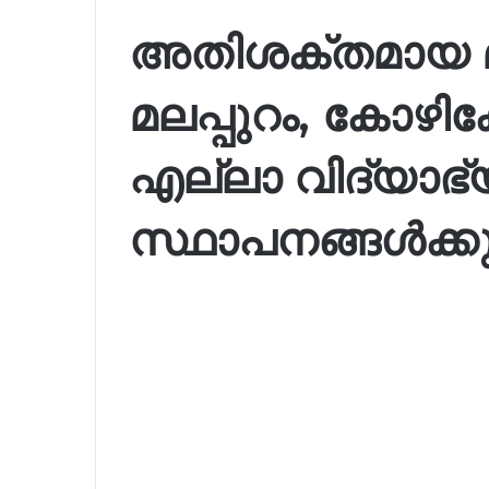
അതിശക്തമായ മ
മലപ്പുറം, കോഴിക
എല്ലാ വിദ്യാഭ
സ്ഥാപനങ്ങൾക്ക