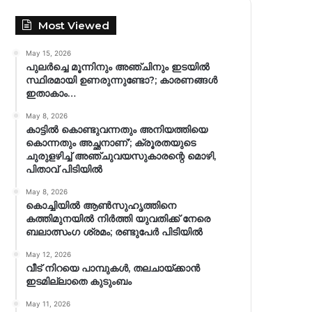
Most Viewed
May 15, 2026
പുലർച്ചെ മൂന്നിനും അഞ്ചിനും ഇടയിൽ
സ്ഥിരമായി ഉണരുന്നുണ്ടോ?; കാരണങ്ങള്‍
ഇതാകാം…
May 8, 2026
കാട്ടിൽ കൊണ്ടുവന്നതും അനിയത്തിയെ
കൊന്നതും അച്ഛനാണ്’; ക്രൂരതയുടെ
ചുരുളഴിച്ച് അഞ്ചുവയസുകാരന്റെ മൊഴി,
പിതാവ് പിടിയിൽ
May 8, 2026
കൊച്ചിയിൽ ആൺസുഹൃത്തിനെ
കത്തിമുനയിൽ നിർത്തി യുവതിക്ക് നേരെ
ബലാത്സംഗ​ ശ്രമം; രണ്ടുപേർ പിടിയിൽ
May 12, 2026
വീട് നിറയെ പാമ്പുകൾ, തലചായ്ക്കാൻ
ഇടമില്ലാതെ കുടുംബം
May 11, 2026