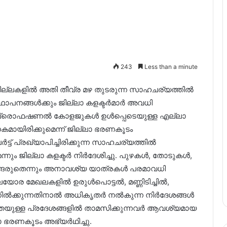
243
Less than a minute
് ജില്ലകളിൽ അതി തീവ്ര മഴ തുടരുന്ന സാഹചര്യത്തിൽ
ഥാപനങ്ങൾക്കും ജില്ലാ കളക്ടർമാർ അവധി
ളുകൾ, പ്രൊഫഷണൽ കോളജുകൾ ഉൾപ്പെടെയുള്ള എല്ലാ
മായിരിക്കുമെന്ന് ജില്ലാ ഭരണകൂടം
്ട് പ്രഖ്യാപിച്ചിരിക്കുന്ന സാഹചര്യത്തിൽ
ം ജില്ലാ കളക്ടർ നിർദേശിച്ചു. പുഴകൾ, തോടുകൾ,
റങ്ങരുതെന്നും അനാവശ്യ യാത്രകൾ പരമാവധി
.മലയോര മേഖലകളിൽ ഉരുൾപൊട്ടൽ, മണ്ണിടിച്ചിൽ,
നിലനിൽക്കുന്നതിനാൽ അധികൃതർ നൽകുന്ന നിർദേശങ്ങൾ
തയുള്ള പ്രദേശങ്ങളിൽ താമസിക്കുന്നവർ ആവശ്യമായ
 ഭരണകൂടം അഭ്യർഥിച്ചു.