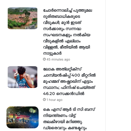
ചോർന്നൊലിച്ച് പുത്തുമല
ദുരിതബാധികരുടെ
വീടുകൾ; മുൻ ഇടത്
സർക്കാരും സന്നദ്ധ
സംഘടനകളും നൽകിയ
വീടുകളിൽ എല്ലാം
വിള്ളൽ, ഭീതിയിൽ ആയി
നാട്ടുകാർ
45 minutes ago
ലോക അത്‌ലറ്റിക്‌സ്
ചാമ്പ്യൻഷിപ്പ് 400 മീറ്ററിൽ
മുഹമ്മദ് അഷ്ഫാഖിന് എട്ടാം
സ്ഥാനം; ഫിനിഷ് ചെയ്തത്
46.20 സെക്കൻഡിൽ
1 hour ago
കെ എസ് ആർ ടി സി ബസ്
നിയന്ത്രണം വിട്ട്
തലകീഴായി മറിഞ്ഞു.
ഡ്രൈവറും കണ്ടക്ടറും