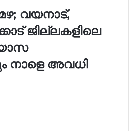
ഴ; വയനാട്,
്കോട് ജില്ലകളിലെ
്യാസ
ും നാളെ അവധി