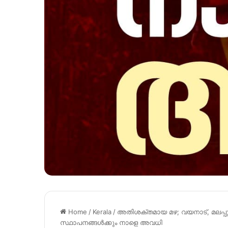
Home
/
Kerala
/
അതിശക്തമായ മഴ; വയനാട്, മലപ്പു
സ്ഥാപനങ്ങൾക്കും നാളെ അവധി