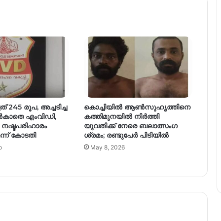
് 245 രൂപ, അച്ചടിച്ച
കൊച്ചിയിൽ ആൺസുഹൃത്തിനെ
്‍കാതെ എംവിഡി,
കത്തിമുനയിൽ നിർത്തി
 നഷ്ടപരിഹാരം
യുവതിക്ക് നേരെ ബലാത്സംഗ​
്ന് കോടതി
ശ്രമം; രണ്ടുപേർ പിടിയിൽ
o
May 8, 2026