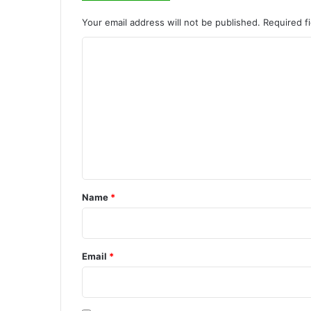
Your email address will not be published.
Required f
C
o
m
m
e
n
t
*
Name
*
Email
*