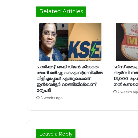
Related Articles
പവര്‍ക്കട്ട്: ഓക്സിജന്‍ കിട്ടാതെ
ഫീസ് അടച്ചത
രോഗി മരിച്ചു; കെഎസ്ഇബിയില്‍
ആര്‍സി നല
വിളിച്ചപ്പോള്‍ എന്തുകൊണ്ട്
13,000 രൂപ
ഇന്‍വെര്‍ട്ടര്‍ വാങ്ങിയില്ലെന്ന്
നല്‍കണമെന
മറുപടി
2 weeks ag
3 weeks ago
Leave a Reply