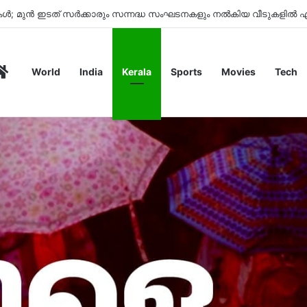
ുകൾ; മുൻ ഇടത് സർക്കാരും സന്നദ്ധ സംഘടനകളും നൽകിയ വീടുകളിൽ എല
Home
World
India
Kerala
Sports
Movies
Tech