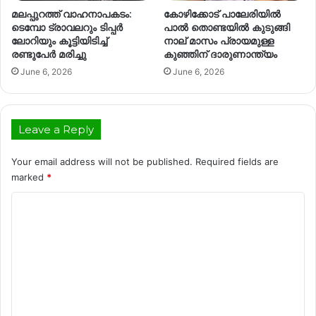
മലപ്പുറത്ത് വാഹനാപകടം:
കോഴിക്കോട് പാലേരിയിൽ
ടെമ്പോ ട്രാവലറും ടിപ്പർ
പാൽ തൊണ്ടയിൽ കുടുങ്ങി
ലോറിയും കൂട്ടിയിടിച്ച്
നാല് മാസം പ്രായമുള്ള
രണ്ടുപേർ മരിച്ചു
കുഞ്ഞിന് ദാരുണാന്ത്യം
June 6, 2026
June 6, 2026
Leave a Reply
Your email address will not be published.
Required fields are
marked
*
C
o
m
m
e
n