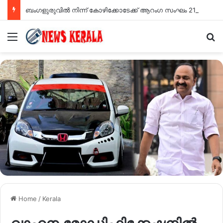
ബംഗളുരുവിൽ നിന്ന് കോഴിക്കോടേക്ക് ആറംഗ സംഘം 21 കാരനെ തട്ടിക്കൊണ്ടുപോയ സംഭവം ; ‘നഗ്നനാക്കി ഫോട്ടോ എടുത്തു’; തട്ടിക്കൊണ്ട് പോയത് പെണ്‍സുഹൃത്തും സംഘവും; വെളിപ്പെടുത്തി 21കാരന്‍…
Menu
Se
Home
/
Kerala