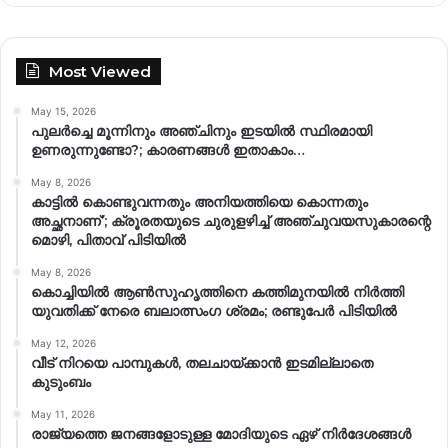
Most Viewed
May 15, 2026
പുലർച്ചെ മൂന്നിനും അഞ്ചിനും ഇടയിൽ സ്ഥിരമായി
ഉണരുന്നുണ്ടോ?; കാരണങ്ങള്‍ ഇതാകാം…
May 8, 2026
കാട്ടിൽ കൊണ്ടുവന്നതും അനിയത്തിയെ കൊന്നതും
അച്ഛനാണ്’; ക്രൂരതയുടെ ചുരുളഴിച്ച് അഞ്ചുവയസുകാരന്റെ
മൊഴി, പിതാവ് പിടിയിൽ
May 8, 2026
കൊച്ചിയിൽ ആൺസുഹൃത്തിനെ കത്തിമുനയിൽ നിർത്തി
യുവതിക്ക് നേരെ ബലാത്സംഗ​ ശ്രമം; രണ്ടുപേർ പിടിയിൽ
May 12, 2026
വീട് നിറയെ പാമ്പുകൾ, തലചായ്ക്കാൻ ഇടമില്ലാതെ
കുടുംബം
May 11, 2026
രാജ്യത്തെ ജനങ്ങളോടുള്ള മോദിയുടെ ഏഴ് നിര്‍ദേശങ്ങള്‍