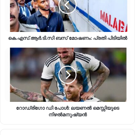
കെ.എസ്.ആർ.ടി.സി ബസ് മോഷണം: പ്രതി പിടിയിൽ
റോഡ്രിഗോ ഡി പോൾ: ലയണൽ മെസ്സിയുടെ
നിഴൽമനുഷ്യൻ