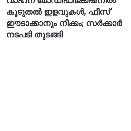
വാഹന മോഡിഫിക്കേഷനിൽ
കൂടുതൽ ഇളവുകൾ, ഫീസ്
ഈടാക്കാനും നീക്കം; സർക്കാർ
നടപടി തുടങ്ങി