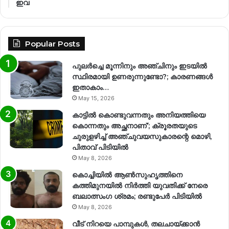
ഇവ
Popular Posts
പുലർച്ചെ മൂന്നിനും അഞ്ചിനും ഇടയിൽ
സ്ഥിരമായി ഉണരുന്നുണ്ടോ?; കാരണങ്ങള്‍
ഇതാകാം…
May 15, 2026
കാട്ടിൽ കൊണ്ടുവന്നതും അനിയത്തിയെ
കൊന്നതും അച്ഛനാണ്’; ക്രൂരതയുടെ
ചുരുളഴിച്ച് അഞ്ചുവയസുകാരന്റെ മൊഴി,
പിതാവ് പിടിയിൽ
May 8, 2026
കൊച്ചിയിൽ ആൺസുഹൃത്തിനെ
കത്തിമുനയിൽ നിർത്തി യുവതിക്ക് നേരെ
ബലാത്സംഗ​ ശ്രമം; രണ്ടുപേർ പിടിയിൽ
May 8, 2026
വീട് നിറയെ പാമ്പുകൾ, തലചായ്ക്കാൻ