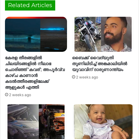
Related Articles
കേരള തീരങ്ങളിൽ
ബൈക്ക് വൈദ്യുതി
ചിലയിടങ്ങളിൽ നീലാഭ
തൂണിലിടിച്ച് അങ്കമാലിയിൽ
ചൊരിഞ്ഞ് ‘കവര്’; അപൂർവ്വ
യുവാവിന് ദാരുണാന്ത്യം
കാഴ്ച കാണാൻ
2 weeks ago
കടൽത്തീരങ്ങളിലേക്ക്
ആളുകൾ എത്തി
2 weeks ago