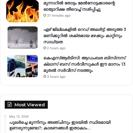
മൂന്നാറിൽ തോട്ടം മേൽനോട്ടക്കാരന്റെ
ഓട്ടോറിക്ഷ തീവെച്ച് നശിപ്പിച്ചു
37 minutes ago
ഏഴ് ജില്ലകളില്‍ റെഡ് അലര്‍ട്ട്: അടുത്ത 3
മണിക്കൂറിൽ ശക്തമായ മഴക്കും കാറ്റിനും
സാധ്യത
2 hours ago
കെഎസ്ആർടിസി: ആഡംബര ബിസിനസ്
ക്ലാസ് ബസ് സർവീസുകൾ ഈ മാസം 13
മുതൽ സർവീസ് നടത്തും
3 hours ago
Most Viewed
May 15, 2026
പുലർച്ചെ മൂന്നിനും അഞ്ചിനും ഇടയിൽ സ്ഥിരമായി
ഉണരുന്നുണ്ടോ?; കാരണങ്ങള്‍ ഇതാകാം…