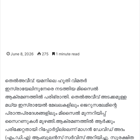
June 8, 2026
275
1 minute read
തെൽഅവീവ്: യമനിലെ ഹൂതി വിമതർ
ഇസ്രായേലിനുനേരെ നടത്തിയ മിസൈൽ
ആക്രമണത്തിൽ പരിഭ്രാന്തി. തെൽഅവീവ് അടക്കമുള്ള
മധ്യ ഇസ്രായേൽ മേഖലകളിലും ജെറുസലേമിന്റെ
പ്രാന്തപ്രദേശങ്ങളിലും മിസൈൽ മുന്നറിയിപ്പ്
സൈറണുകൾ മുഴങ്ങി.ആക്രമണത്തിൽ ആർക്കും
പരിക്കേറ്റതായി റിപ്പോർട്ടില്ലെന്ന് മാഗൻ ഡേവിഡ് അദം
(എം.ഡി.എ) ആംബുലൻസ് സർവിസ് അറിയിച്ചു. സുരക്ഷിത