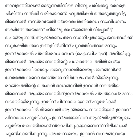
താവളത്തിലേക്ക് ഓടുന്നതിനിടെ വീണു പരിക്കേറ്റ ഒരാളെ
ചികിത്സ നൽകി വരികയാണ്. ഹൂത്തികൾ തൊടുത്തുവിട്ട
മിസൈൽ ഇസ്രായേൽ വ്യോമപ്രതിരോധ സംവിധാനം
തകർത്തതായാണ് ഹീബ്രു മാധ്യമങ്ങൾ റിപ്പോർട്ട്
ചെയ്യുന്നത്. ആക്രമണം അവസാനിച്ചതായും ജനങ്ങൾക്ക്
സുരക്ഷിത താവളങ്ങളിൽനിന്ന് പുറത്തിറങ്ങാമെന്നും
ഇസ്രായേൽ പ്രതിരോധ സേന (ഐ.ഡി.എഫ്) അറിയിച്ചു.
മിസൈൽ ആക്രമണത്തിന്റെ പശ്ചാത്തലത്തിൽ മധ്യ
ഇസ്രായേലിലെയും ജെറുസലേമിലെയും ജനങ്ങൾക്ക്
നേരത്തേ തന്നെ ജാഗ്രതാ നിർദേശം നൽകിയിരുന്നു.
രാജ്യത്തിന്റെ തെക്കൻ ഭാഗങ്ങളിൽ ഇറാൻ നടത്തിയ
മിസൈൽ ആക്രമണത്തിന് ഇസ്രായേൽ പ്രത്യാക്രമണം
നടത്തിയിരുന്നു. ഇതിന് പിന്നാലെയാണ് ഹൂത്തികൾ
ഇസ്രായേലിൽ മിസൈൽ ആക്രമണം നടത്തിയത്. ഇറാന്
പിന്നാലെ ഹൂതികളും ഇസ്രായേലിനെ ആക്രമിച്ചത് യുദ്ധം
പുതിയ തലത്തി​ലേക്ക് വ്യാപിക്കുകയാണെന്ന് നിരീക്ഷകർ
ചൂണ്ടികാണിക്കുന്നു. അതേസമയം, ഇറാൻ നഗരങ്ങളായ