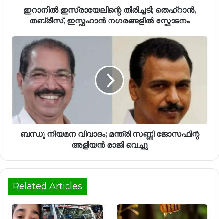
ഇറാനില്‍ ഇസ്രായേലിന്റെ തിരിച്ചടി; തെഹ്റാൻ,
തബ്രീസ്, ഇസ്ഫഹാൻ നഗരങ്ങളിൽ സ്ഫോടനം
ബന്ധു നിയമന വിവാദം; മന്ത്രി സണ്ണി ജോസഫിന്റ
അളിയൻ രാജി വെച്ചു
Related Articles