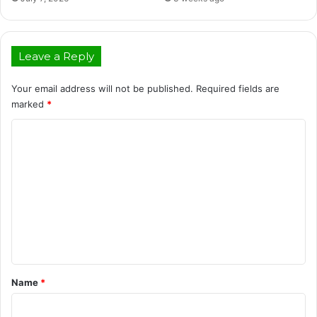
Leave a Reply
Your email address will not be published.
Required fields are
marked
*
C
o
m
m
e
n
t
*
Name
*