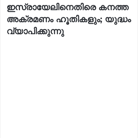
ഇസ്രായേലിനെതിരെ കനത്ത
അക്രമണം ഹൂതികളും; യുദ്ധം
വ്യാപിക്കുന്നു