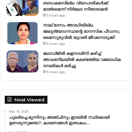
ബാധകമാവില്ല: വ്യാപാരികൾക്ക്
മാത്രമെന്ന് നിർമലാ സീതാരാമൻ
5 hours ago
നാല് മാസം അവധിയില്ല,
മേലുദ്യോഗസ്ഥന്റെ മാനസിക പീഡനം;
മൈസൂരുവിൽ യുവതി ജീവനൊടുക്കി
5 hours ago
ലോഡ്ജിൽ കളനാശിനി കഴിച്ച്
അവശനിലയിൽ കണ്ടെത്തിയ വയോധിക
ദമ്പതികൾ മരിച്ചു
5 hours ago
Most Viewed
May 15, 2026
പുലർച്ചെ മൂന്നിനും അഞ്ചിനും ഇടയിൽ സ്ഥിരമായി
ഉണരുന്നുണ്ടോ?; കാരണങ്ങള്‍ ഇതാകാം…