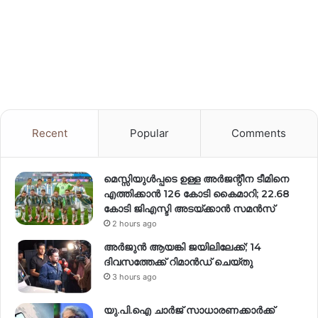
Recent
Popular
Comments
മെസ്സിയുൾപ്പടെ ഉള്ള അർജന്റീന ടീമിനെ
എത്തിക്കാൻ 126 കോടി കൈമാറി; 22.68
കോടി ജിഎസ്ടി അടയ്ക്കാൻ സമൻസ്
2 hours ago
അർജുൻ ആയങ്കി ജയിലിലേക്ക്; 14
ദിവസത്തേക്ക് റിമാൻഡ് ചെയ്തു
3 hours ago
യു.പി.ഐ ചാർജ് സാധാരണക്കാർക്ക്