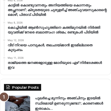
May 8, 2026
കാട്ടിൽ കൊണ്ടുവന്നതും അനിയത്തിയെ കൊന്നതും
അച്ഛനാണ്’; ക്രൂരതയുടെ ചുരുളഴിച്ച് അഞ്ചുവയസുകാരന്റെ
മൊഴി, പിതാവ് പിടിയിൽ
May 8, 2026
കൊച്ചിയിൽ ആൺസുഹൃത്തിനെ കത്തിമുനയിൽ നിർത്തി
യുവതിക്ക് നേരെ ബലാത്സംഗ​ ശ്രമം; രണ്ടുപേർ പിടിയിൽ
May 12, 2026
വീട് നിറയെ പാമ്പുകൾ, തലചായ്ക്കാൻ ഇടമില്ലാതെ
കുടുംബം
May 11, 2026
രാജ്യത്തെ ജനങ്ങളോടുള്ള മോദിയുടെ ഏഴ് നിര്‍ദേശങ്ങള്‍
ഇവ
Popular Posts
പുലർച്ചെ മൂന്നിനും അഞ്ചിനും ഇടയിൽ
സ്ഥിരമായി ഉണരുന്നുണ്ടോ?; കാരണങ്ങള്‍
ഇതാകാം…