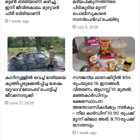
മട്ടൺ ബിരിയാണി കഴിച്ചു ;
മദ്യപിക്കുന്നതിനിടെ
ഇനി ജീവിതകാലം മുഴുവൻ
പിടികൂടിയ മൂന്ന്
ഫ്രീ ബിരിയാണി!
പൊലീസുകാരെ
സസ്പെൻഡ് ചെയ്തു
1 week ago
July 5, 2026
കാറിനുള്ളില്‍ വെച്ച് ഭാര്യയെ
സൗജന്യ ഓണക്കിറ്റിൽ 854
കുത്തിപ്പരുക്കേല്‍പ്പിച്ച ശേഷം
രൂപയുടെ 16 ഇനങ്ങൾ;
യുവാവ് ബോംബ് പൊട്ടിച്ച്
വിതരണം ആഗസ്റ്റ് 10 മുതൽ;
ജീവനൊടുക്കി
മഞ്ഞകാർഡിനും
ക്ഷേമസ്ഥാപന
June 27, 2026
അന്തേവാസികൾക്കും നൽകും
– നീല കാർഡിന് 10.90 രൂപക്ക്
മൂന്ന് കിലോ അരി, 8.70രൂപക്ക്
ഗോതമ്പും
1 week ago