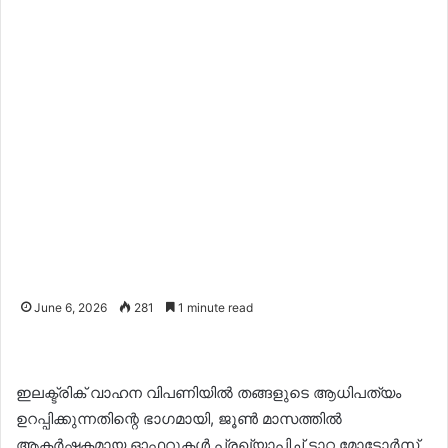
June 6, 2026
281
1 minute read
ഇലക്ട്രിക് വാഹന വിപണിയിൽ തങ്ങളുടെ ആധിപത്യം
ഉറപ്പിക്കുന്നതിന്റെ ഭാഗമായി, ജൂൺ മാസത്തിൽ
ആകർഷകമായ ഓഫറുകൾ പ്രഖ്യാപിച്ച് ടാറ്റ മോട്ടോർസ്.