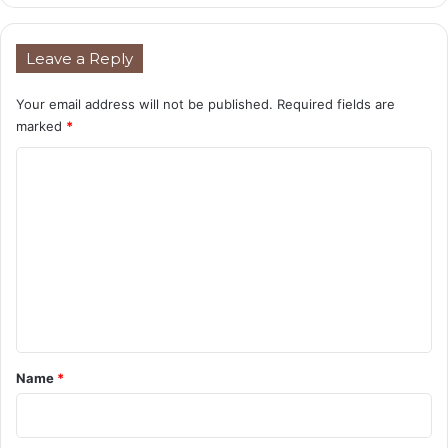
Leave a Reply
Your email address will not be published.
Required fields are
marked
*
C
o
m
m
e
n
t
*
Name
*