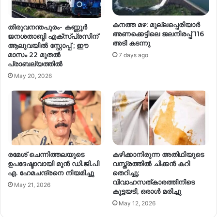
ക​ന​ത്ത മ​ഴ​: മു​ല്ല​പ്പെ​രി​യാ​ർ
തിരുവനന്തപുരം- കണ്ണൂർ
അ​ണ​ക്കെ​ട്ടി​ലെ ജ​ല​നി​ര​പ്പ് 116
ജനശതാബ്ദി എക്‌സ്പ്രസിന്
അ​ടി​ കടന്നു
ആലുവയിൽ സ്റ്റോപ്പ് ; ഈ
മാസം 22 മുതൽ
7 days ago
പ്രാബല്യത്തിൽ
May 20, 2026
രമേശ് ചെന്നിത്തലയുടെ
കഴിക്കാനിരുന്ന അതിഥിയുടെ
ഉപദേഷ്ടാവായി മുൻ ഡി.ജി.പി
വസ്ത്രത്തിൽ ചിക്കൻ കറി
എ. ഹേമചന്ദ്രനെ നിയമിച്ചു
തെറിച്ചു;
വിവാഹസത്കാരത്തിനിടെ
May 21, 2026
കൂട്ടയടി, ഒരാൾ മരിച്ചു
May 12, 2026