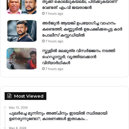
തൂക്കി കൊല്ലുകയല്ല, പിടിക്കുകയാണ്
വേണ്ടത്: എം.വി ജയരാജൻ
7 hours ago
അർജുൻ ആയങ്കി ഉപയോഗിച്ച വാഹനം
കണ്ടെത്തി; കണ്ണൂരിൽ ഉപേക്ഷിക്കപ്പെട്ട കാർ
പോലീസ് കസ്റ്റഡിയിൽ
7 hours ago
സ്കൂളിൽ മലമൂത്ര വിസർജ്ജനം നടത്തി
ഹെഡ്മാസ്റ്റർ; വൃത്തിയാക്കാൻ
വിദ്യാർഥികൾ
7 hours ago
Most Viewed
May 15, 2026
പുലർച്ചെ മൂന്നിനും അഞ്ചിനും ഇടയിൽ സ്ഥിരമായി
ഉണരുന്നുണ്ടോ?; കാരണങ്ങള്‍ ഇതാകാം…
May 8, 2026