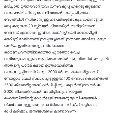
മരിച്ചാൽ ഉത്തരവാദിത്വം വനംവകുപ്പ് ഏറ്റെടുക്കുമെന്ന്
വനം മന്ത്രി ഷിബു ബേബി ജോൺ. നഷ്ടപരിഹാരം
വേഗത്തിൽ നൽകാനുള്ള നടപടിയുണ്ടാകും. വയനാട്ടിൽ,
ഒരു കടുവക്ക് 20 സ്ക്വയർ കിലോമീറ്റർ ടെറിട്ടറിയാണ്
വേണ്ടത്. എന്നാൽ, ഇവിടെ നാല് സ്ക്വയർ കിലോമീറ്റർ
ടെറിട്ടറി മാത്രമാണ് ഇപ്പോഴുള്ളത്. ഇതാണ് അവിടെ കടുവ
ശല്യം ഇത്രത്തോളം വർധിക്കാൻ
കാരണം.വനത്തിനകത്തോ പുറത്തോ വെച്ച്
വന്യമൃഗങ്ങളുടെ ആക്രമണത്തിൽ ഒരു വ്യക്തി മരിച്ചാൽ
അതിന്റെ ധാർമികമായ ഉത്തരവാദിത്വം
വനംവകുപ്പിനായിരിക്കും. 2000 ൽപരം കിലോമീറ്ററാണ്
സോളാർ വേലി സ്ഥാപിച്ചിട്ടുള്ളത്. 100 ദിവസം കൊണ്ട് അത്
2500 കിലോമീറ്ററാക്കി വർധിപ്പിക്കും. തുടർന്ന് ഈ വർഷം
3000 കിലോമീറ്ററാക്കി വർധിപ്പിക്കും.സോളാർ
ഫെൻസിങ്ങിന്റെ വോൾട്ടേജ് അടക്കമുള്ള വിഷയങ്ങൾ
വീക്ഷിക്കാനുള്ള ഒരു സെൻട്രലൈസ്ഡ് പ്ലാറ്റ്ഫോം
രൂപീകരിക്കും. ജനങ്ങൾക്കും കാണാവുന്ന