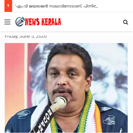
‘എം.വി ജയരാജന്‍ സഖാവിനോടാണ്, പിന്നില്‍ നിന്ന് കുത്തരുത്’: അര്‍ജുന്‍ ആയങ്കി
Menu
Se