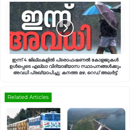
ഇന്ന് 4 ജില്ലകളിൽ പ്രൊഫഷണൽ കോളജുകൾ
ഉൾപ്പെടെ എല്ലാ വിദ്യാഭ്യാസ സ്ഥാപനങ്ങൾക്കും
അവധി പ്രഖ്യാപിച്ചു; കനത്ത മഴ, റെഡ് അലർട്ട്
Related Articles