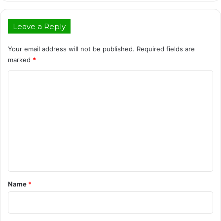
Leave a Reply
Your email address will not be published.
Required fields are
marked
*
C
o
m
m
e
n
t
*
Name
*