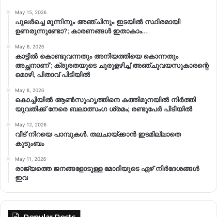
May 15, 2026
പുലർച്ചെ മൂന്നിനും അഞ്ചിനും ഇടയിൽ സ്ഥിരമായി
ഉണരുന്നുണ്ടോ?; കാരണങ്ങള്‍ ഇതാകാം…
May 8, 2026
കാട്ടിൽ കൊണ്ടുവന്നതും അനിയത്തിയെ കൊന്നതും
അച്ഛനാണ്’; ക്രൂരതയുടെ ചുരുളഴിച്ച് അഞ്ചുവയസുകാരന്റെ
മൊഴി, പിതാവ് പിടിയിൽ
May 8, 2026
കൊച്ചിയിൽ ആൺസുഹൃത്തിനെ കത്തിമുനയിൽ നിർത്തി
യുവതിക്ക് നേരെ ബലാത്സംഗ​ ശ്രമം; രണ്ടുപേർ പിടിയിൽ
May 12, 2026
വീട് നിറയെ പാമ്പുകൾ, തലചായ്ക്കാൻ ഇടമില്ലാതെ
കുടുംബം
May 11, 2026
രാജ്യത്തെ ജനങ്ങളോടുള്ള മോദിയുടെ ഏഴ് നിര്‍ദേശങ്ങള്‍
ഇവ
Popular Posts