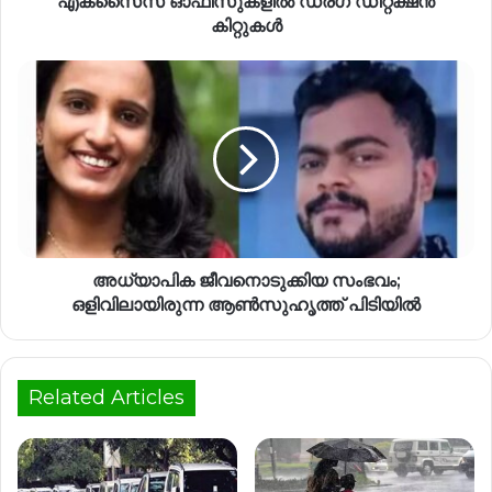
എക്‌സൈസ് ഓഫീസുകളിൽ ഡ്രഗ് ഡിറ്റക്ഷൻ
കിറ്റുകൾ
അധ്യാപിക ജീവനൊടുക്കിയ സംഭവം;
ഒളിവിലായിരുന്ന ആൺസുഹൃത്ത് പിടിയിൽ
Related Articles