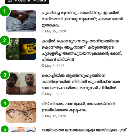
പുലർച്ചെ മൂന്നിനും അഞ്ചിനും ഇടയിൽ
സ്ഥിരമായി ഉണരുന്നുണ്ടോ?; കാരണങ്ങള്‍
ഇതാകാം…
May 15, 2026
കാട്ടിൽ കൊണ്ടുവന്നതും അനിയത്തിയെ
കൊന്നതും അച്ഛനാണ്’; ക്രൂരതയുടെ
ചുരുളഴിച്ച് അഞ്ചുവയസുകാരന്റെ മൊഴി,
പിതാവ് പിടിയിൽ
May 8, 2026
കൊച്ചിയിൽ ആൺസുഹൃത്തിനെ
കത്തിമുനയിൽ നിർത്തി യുവതിക്ക് നേരെ
ബലാത്സംഗ​ ശ്രമം; രണ്ടുപേർ പിടിയിൽ
May 8, 2026
വീട് നിറയെ പാമ്പുകൾ, തലചായ്ക്കാൻ
ഇടമില്ലാതെ കുടുംബം
May 12, 2026
രാജ്യത്തെ ജനങ്ങളോടുള്ള മോദിയുടെ ഏഴ്