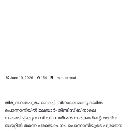
June 19, 2026
154
1 minute read
തിരുവനന്തപുരം: കൊച്ചി ബിനാലെ മാതൃകയിൽ
പൊന്നാനിയിൽ മലബാർ-തിണ്ടീസ് ബിനാലെ
സംഘടിപ്പിക്കുന്ന വി.ഡി സതീശൻ സർക്കാറിന്റെ ആദ്യ
ബജറ്റിൽ തന്നെ പ്രഖ്യാപനം. പൊന്നാനിയുടെ പുരാതന