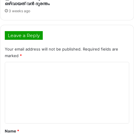
ഒഴിവായത് വൻ ദുരന്തം
3 weeks ago
Leave a Reply
Your email address will not be published.
Required fields are
marked
*
C
o
m
m
e
n
t
*
Name
*