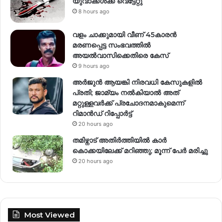
യുവാക്കൾക്ക് വെട്ടേറ്റു
8 hours ago
വളം ചാക്കുമായി വീണ് 45കാരൻ
മരണപ്പെട്ട സംഭവത്തിൽ
അയൽവാസിക്കെതിരെ കേസ്
9 hours ago
അര്‍ജുന്‍ ആയങ്കി നിരവധി കേസുകളില്‍
പ്രതി; ജാമ്യം നല്‍കിയാല്‍ അത്
മറ്റുള്ളവര്‍ക്ക് പ്രചോദനമാകുമെന്ന്
റിമാന്‍ഡ് റിപ്പോര്‍ട്ട്
20 hours ago
തമിഴ്നാട് അതിർത്തിയിൽ കാർ
കൊക്കയിലേക്ക് മറിഞ്ഞു; മൂന്ന് പേർ മരിച്ചു
20 hours ago
Most Viewed