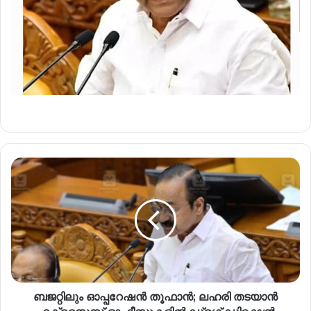
ബജറ്റിലും ഓപ്പറേഷൻ തൂഫാൻ; ലഹരി തടയാൻ