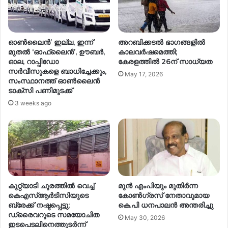
ഓൺലൈൻ’ ഇല്ല, ഇന്ന്
അറബിക്കടൽ ഭാഗങ്ങളിൽ
മുതൽ ‘ഓഫ്‌ലൈൻ’, ഊബർ,
കാലവർഷമെത്തി;
ഓല, റാപ്പിഡോ
കേരളത്തിൽ 26ന് സാധ്യത
സർവീസുകളെ ബാധിച്ചേക്കും,
May 17, 2026
സംസ്ഥാനത്ത് ഓൺലൈൻ
ടാക്സി പണിമുടക്ക്
3 weeks ago
കുറ്റ്യാടി ചുരത്തിൽ വെച്ച്
മുൻ എംപിയും മുതിർന്ന
കെഎസ്ആർടിസിയുടെ
കോൺഗ്രസ് നേതാവുമായ
ബ്രേക്ക് നഷ്ടപ്പെട്ടു;
കെ.പി ധനപാലൻ അന്തരിച്ചു
ഡ്രൈവറുടെ സമയോചിത
May 30, 2026
ഇടപെടലിനെത്തുടർന്ന്