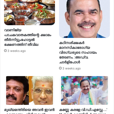
വാണിജ്യ
പാചകവാതകത്തിന്റെ ക്ഷാമം
തീര്‍ന്നിട്ടുംഹോട്ടല്‍
കഠിനശിക്ഷകർ
ഭക്ഷണത്തിന് തീവില
മാനസികാരോഗ്യ
3 weeks ago
വിദഗ്ധരുടെ സഹായം
തേടണം. :അഡ്വ.
ചാർളിപോൾ
3 weeks ago
മുഖ്യമന്ത്രിയെ അവൻ ഇവൻ
കണ്ണേ കരളേ വി.ഡി.എസ്സേ….’