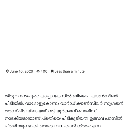
June 10, 2026
400
Less than a minute
തിരുവനന്തപുരം: കാപ്പാ കേസിൽ ബിജെപി കൗൺസിലർ
പിടിയിൽ. വാഴോട്ടുകോണം വാർഡ് കൗൺസിലർ സുഗതൻ
ആണ് പിടിയിലായത്. വട്ടിയൂർക്കാവ് പൊലീസ്
നാടകീയമായാണ് പ്രതിയെ പിടികൂടിയത്. ഉത്സവ പറമ്പിൽ
പ്രശ്‌നമുണ്ടാക്കി ഒരാളെ വധിക്കാൻ ശ്രമിച്ചെന്ന