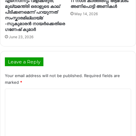
എന്നൊന്നും വിളിക്കരുത്,
11 നാൾ കാത്തിരിപ്പ്, ആവേശം
മുഖ്യമന്ത്രി ഒരാളുടെ കാല്
അണിപൊട്ടി അണികൾ
പിടിക്കണമെന്ന് പറയുന്നത്
May 14, 2026
സംസ്കാരമില്ലായ്മ’
-സുകുമാരൻ നായർക്കെതിരെ
ഗണേഷ് കുമാർ
June 23, 2026
Leave a Reply
Your email address will not be published.
Required fields are
marked
*
C
o
m
m
e