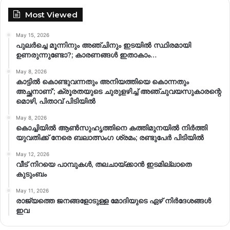
Most Viewed
May 15, 2026
പുലർച്ചെ മൂന്നിനും അഞ്ചിനും ഇടയിൽ സ്ഥിരമായി
ഉണരുന്നുണ്ടോ?; കാരണങ്ങള്‍ ഇതാകാം…
May 8, 2026
കാട്ടിൽ കൊണ്ടുവന്നതും അനിയത്തിയെ കൊന്നതും
അച്ഛനാണ്’; ക്രൂരതയുടെ ചുരുളഴിച്ച് അഞ്ചുവയസുകാരന്റെ
മൊഴി, പിതാവ് പിടിയിൽ
May 8, 2026
കൊച്ചിയിൽ ആൺസുഹൃത്തിനെ കത്തിമുനയിൽ നിർത്തി
യുവതിക്ക് നേരെ ബലാത്സംഗ​ ശ്രമം; രണ്ടുപേർ പിടിയിൽ
May 12, 2026
വീട് നിറയെ പാമ്പുകൾ, തലചായ്ക്കാൻ ഇടമില്ലാതെ
കുടുംബം
May 11, 2026
രാജ്യത്തെ ജനങ്ങളോടുള്ള മോദിയുടെ ഏഴ് നിര്‍ദേശങ്ങള്‍
ഇവ