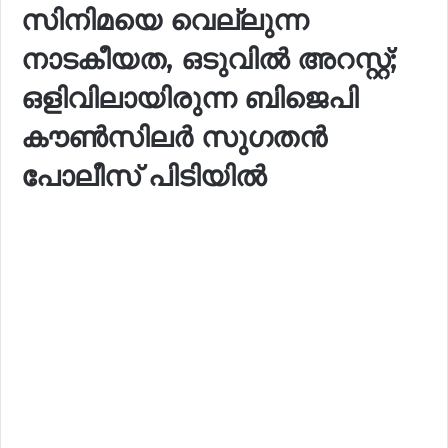
സിനിമയെ വെല്ലുന്ന
നാടകീയത, ഒടുവിൽ അറസ്റ്റ്;
ഒളിവിലായിരുന്ന ബിജെപി
കൗൺസിലർ സുഗതൻ
പോലീസ് പിടിയിൽ