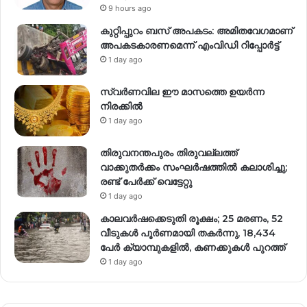
9 hours ago
കുറ്റിപ്പുറം ബസ് അപകടം: അമിതവേഗമാണ്
അപകടകാരണമെന്ന് എംവിഡി റിപ്പോർട്ട്
1 day ago
സ്വര്‍ണവില ഈ മാസത്തെ ഉയര്‍ന്ന
നിരക്കില്‍
1 day ago
തിരുവനന്തപുരം തിരുവല്ലത്ത്
വാക്കുതർക്കം സംഘർഷത്തിൽ കലാശിച്ചു;
രണ്ട് പേർക്ക് വെട്ടേറ്റു
1 day ago
കാലവർഷക്കെടുതി രൂക്ഷം; 25 മരണം, 52
വീ‌ടുകൾ പൂർണമായി തകർന്നു, 18,434
പേർ ക്യാമ്പുകളിൽ, കണക്കുകൾ പുറത്ത്
1 day ago