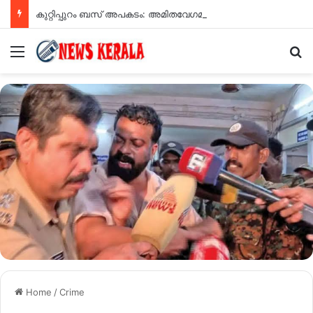
കുറ്റിപ്പുറം ബസ് അപകടം: അമിതവേഗമാണ് അപകടകാരണമെന്ന് എംവിഡി റിപ്പോർട്ട്
Menu
Se
Home
/
Crime