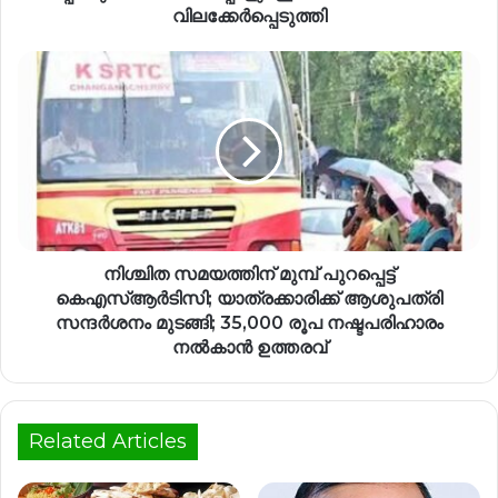
വിലക്കേർപ്പെടുത്തി
നിശ്ചിത സമയത്തിന് മുമ്പ് പുറപ്പെട്ട്
കെഎസ്ആർടിസി; യാത്രക്കാരിക്ക് ആശുപത്രി
സന്ദർശനം മുടങ്ങി; 35,000 രൂപ നഷ്ടപരിഹാരം
നൽകാൻ ഉത്തരവ്
Related Articles