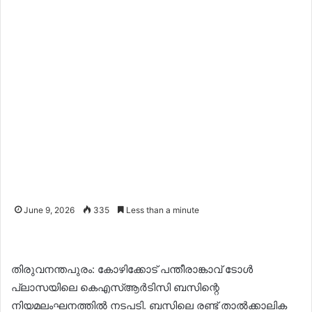
June 9, 2026
335
Less than a minute
തിരുവനന്തപുരം: കോഴിക്കോട് പന്തീരാങ്കാവ് ടോൾ
പ്ലാസയിലെ കെഎസ്ആർടിസി ബസിന്റെ
നിയമലംഘനത്തിൽ നടപടി. ബസിലെ രണ്ട് താൽക്കാലിക