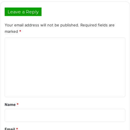
Leave a Reply
Your email address will not be published.
Required fields are
marked
*
C
o
m
m
e
n
t
*
Name
*
Email
*