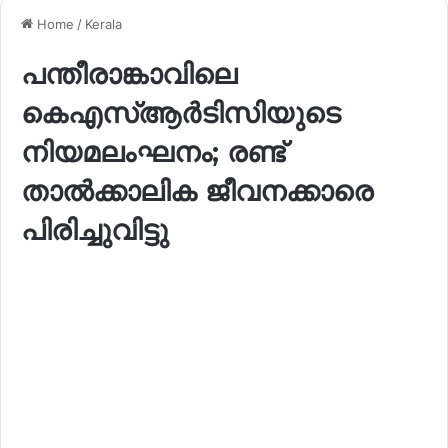
Home
/
Kerala
പന്തീരാങ്കാവിലെ
കെഎസ്ആർടിസിയുടെ
നിയമലംഘനം; രണ്ട്
താൽക്കാലിക ജീവനക്കാരെ
പിരിച്ചുവിട്ടു