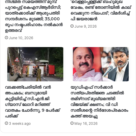
നിശ്ചിത സമയത്തിന് മുമ്പ്
‘വെള്ളാപ്പള്ളിക്ക് ബഹുമുഖ
പുറപ്പെട്ട് കെഎസ്ആർടിസി;
വേഷം, രണ്ട് തോണിയിൽ കാല്
യാത്രക്കാരിക്ക് ആശുപത്രി
വെക്കുന്ന നിലപാട്’; വിമർശിച്ച്
സന്ദർശനം മുടങ്ങി; 35,000
പി ജയരാജൻ
രൂപ നഷ്ടപരിഹാരം നൽകാൻ
June 9, 2026
ഉത്തരവ്
June 10, 2026
വടക്കഞ്ചേരിയിൽ വൻ
യുഡിഎഫ് സർക്കാർ
അപകടം; ബസുമായി
സത്യപ്രതിജ്ഞ ചടങ്ങിൽ
കൂട്ടിയിടിച്ച് സി.എൻ.ജി
തമിഴ്‌നാട് മുഖ്യമന്ത്രി
ഗ്യാസ് ലോറി മറിഞ്ഞ്
വിജയ്ക്ക് ക്ഷണം; വി ഡി
വാതകം ചോർന്നു, 9 പേർക്ക്
സതീശന്റെ നിർദേശപ്രകാരം
പരിക്ക്
കത്ത് അയച്ചു
3 weeks ago
May 16, 2026