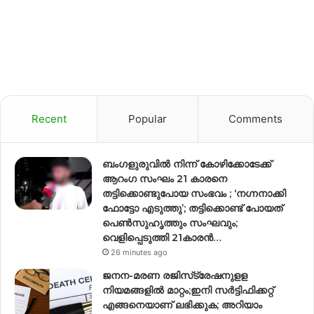
Recent
Popular
Comments
ബംഗളുരുവിൽ നിന്ന് കോഴിക്കോടേക്ക്
ആറംഗ സംഘം 21 കാരനെ
തട്ടിക്കൊണ്ടുപോയ സംഭവം ; ‘നഗ്നനാക്കി
ഫോട്ടോ എടുത്തു’; തട്ടിക്കൊണ്ട് പോയത്
പെണ്‍സുഹൃത്തും സംഘവും;
വെളിപ്പെടുത്തി 21കാരന്‍…
26 minutes ago
ജനന-മരണ രജിസ്‌ട്രേഷനുളള
നിയമങ്ങളില്‍ മാറ്റം;ഇനി സര്‍ട്ടിഫിക്കറ്റ്
എങ്ങനെയാണ് ലഭിക്കുക; അറിയാം