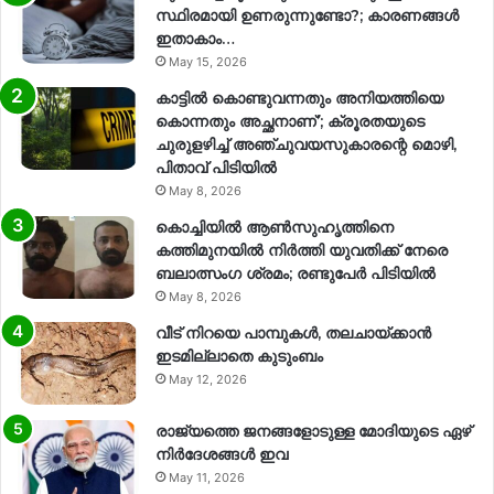
സ്ഥിരമായി ഉണരുന്നുണ്ടോ?; കാരണങ്ങള്‍
ഇതാകാം…
May 15, 2026
കാട്ടിൽ കൊണ്ടുവന്നതും അനിയത്തിയെ
കൊന്നതും അച്ഛനാണ്’; ക്രൂരതയുടെ
ചുരുളഴിച്ച് അഞ്ചുവയസുകാരന്റെ മൊഴി,
പിതാവ് പിടിയിൽ
May 8, 2026
കൊച്ചിയിൽ ആൺസുഹൃത്തിനെ
കത്തിമുനയിൽ നിർത്തി യുവതിക്ക് നേരെ
ബലാത്സംഗ​ ശ്രമം; രണ്ടുപേർ പിടിയിൽ
May 8, 2026
വീട് നിറയെ പാമ്പുകൾ, തലചായ്ക്കാൻ
ഇടമില്ലാതെ കുടുംബം
May 12, 2026
രാജ്യത്തെ ജനങ്ങളോടുള്ള മോദിയുടെ ഏഴ്
നിര്‍ദേശങ്ങള്‍ ഇവ
May 11, 2026