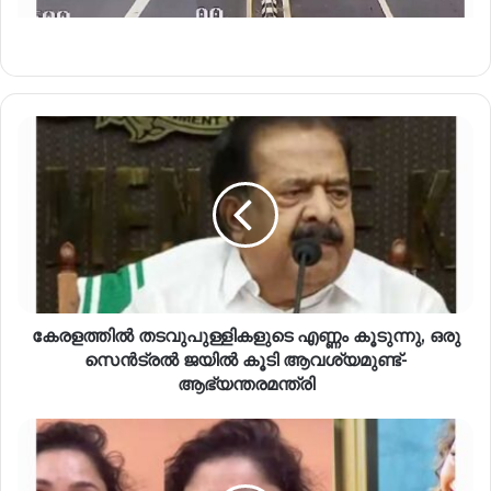
കേരളത്തിൽ തടവുപുള്ളികളുടെ എണ്ണം കൂടുന്നു, ഒരു
സെൻട്രൽ ജയിൽ കൂടി ആവശ്യമുണ്ട്-
ആഭ്യന്തരമന്ത്രി